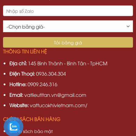
THÔNG TIN LIÊN HỆ
Địa chỉ:
145 Bình Thành - Bình Tân - TpHCM
Điện Thoại:
0936.304.304
Hotline:
0909.246.316
Email:
vatlieutitan.vn@gmail.com
Website:
vattucokhivietnam.com/
CHÍNH SÁCH BÁN HÀNG
Chính sách bảo mật