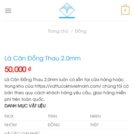
Skip
to
0
content
Trang chủ
/
Đồng
Lá Căn Đồng Thau 2.0mm
50,000
₫
Lá Căn Đồng Thau 2.0mm luôn có sẵn tại cửa hàng hoặc
trong kho của https://vattucokhivietnam.com/ chúng tôi có
bán theo quy cách khách hàng yêu cầu, giao hàng miễn
phí trên toàn quốc.
DANH MỤC VẬT LIỆU
INOX
TITAN
NIKEN
NHÔM
ĐỒNG
THÉP
VÀ CÁC LOẠI KHÁC