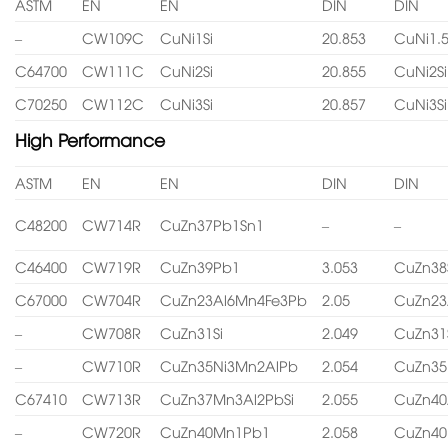
ASTM
EN
EN
DIN
DIN
–
CW109C
CuNi1Si
20.853
CuNi1.5
C64700
CW111C
CuNi2Si
20.855
CuNi2Si
C70250
CW112C
CuNi3Si
20.857
CuNi3Si
High Performance
ASTM
EN
EN
DIN
DIN
C48200
CW714R
CuZn37Pb1Sn1
–
–
C46400
CW719R
CuZn39Pb1
3.053
CuZn38
C67000
CW704R
CuZn23Al6Mn4Fe3Pb
2.05
CuZn23
–
CW708R
CuZn31Si
2.049
CuZn31
–
CW710R
CuZn35Ni3Mn2AlPb
2.054
CuZn35
C67410
CW713R
CuZn37Mn3Al2PbSi
2.055
CuZn40
–
CW720R
CuZn40Mn1Pb1
2.058
CuZn4