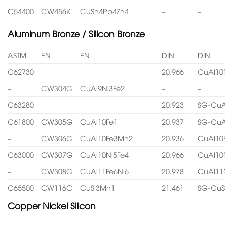
C54400
CW456K
CuSn4Pb4Zn4
–
–
Aluminum Bronze / Silicon Bronze
ASTM
EN
EN
DIN
DIN
C62730
–
–
20.966
CuAl10
–
CW304G
CuAl9Ni3Fe2
–
–
C63280
–
–
20.923
SG-CuA
C61800
CW305G
CuAl10Fe1
20.937
SG-CuA
–
CW306G
CuAl10Fe3Mn2
20.936
CuAl10
C63000
CW307G
CuAl10Ni5Fe4
20.966
CuAl10
–
CW308G
CuAl11Fe6Ni6
20.978
CuAl11
C65500
CW116C
CuSi3Mn1
21.461
SG-CuS
Copper Nickel Silicon