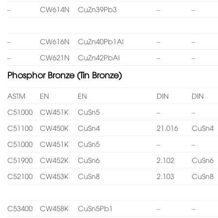
–
CW614N
CuZn39Pb3
–
–
–
CW616N
CuZn40Pb1Al
–
–
–
CW621N
CuZn42PbAl
–
–
Phosphor Bronze (Tin Bronze)
ASTM
EN
EN
DIN
DIN
C51000
CW451K
CuSn5
–
–
C51100
CW450K
CuSn4
21.016
CuSn4
C51000
CW451K
CuSn5
–
–
C51900
CW452K
CuSn6
2.102
CuSn6
C52100
CW453K
CuSn8
2.103
CuSn8
C53400
CW458K
CuSn5Pb1
–
–