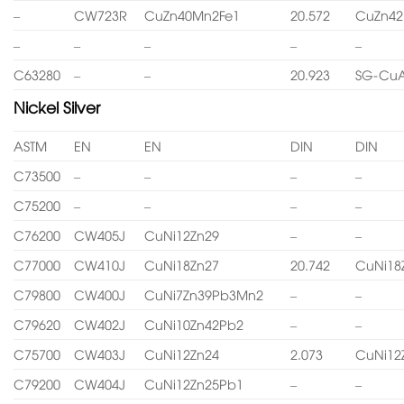
–
CW723R
CuZn40Mn2Fe1
20.572
CuZn4
–
–
–
–
–
C63280
–
–
20.923
SG-CuA
Nickel Silver
ASTM
EN
EN
DIN
DIN
C73500
–
–
–
–
C75200
–
–
–
–
C76200
CW405J
CuNi12Zn29
–
–
C77000
CW410J
CuNi18Zn27
20.742
CuNi18
C79800
CW400J
CuNi7Zn39Pb3Mn2
–
–
C79620
CW402J
CuNi10Zn42Pb2
–
–
C75700
CW403J
CuNi12Zn24
2.073
CuNi12
C79200
CW404J
CuNi12Zn25Pb1
–
–