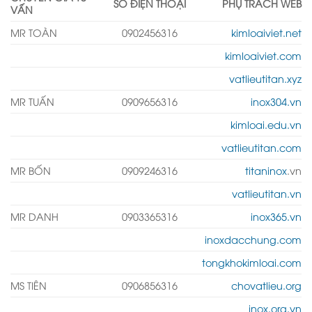
SỐ ĐIỆN THOẠI
PHỤ TRÁCH WEB
VẤN
MR TOÀN
0902456316
kimloaiviet.net
kimloaiviet.com
vatlieutitan.xyz
MR TUẤN
0909656316
inox304.vn
kimloai.edu.vn
vatlieutitan.com
MR BỐN
0909246316
titaninox
.vn
vatlieutitan.vn
MR DANH
0903365316
inox365.vn
inoxdacchung.com
tongkhokimloai.com
MS TIÊN
0906856316
chovatlieu.org
inox.org.vn