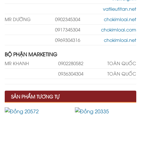
vatlieutitan.net
MR DƯỠNG
0902345304
chokimloai.net
0917345304
chokimloai.com
0969304316
chokimloai.net
BỘ PHẬN MARKETING
MR KHANH
0902280582
TOÀN QUỐC
0936304304
TOÀN QUỐC
SẢN PHẨM TƯƠNG TỰ