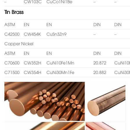
–
CW103C
CuCo1Ni1Be
–
–
Tin Brass
ASTM
EN
EN
DIN
DIN
C42500
CW454K
CuSn3Zn9
–
–
Copper Nickel
ASTM
EN
EN
DIN
DIN
C70600
CW352H
CuNi10Fe1Mn
20.872
CuNi10
C71500
CW354H
CuNi30Mn1Fe
20.882
CuNi30