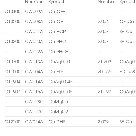
Number
Symbol
Number
Symbol
C10100
CW009A
Cu-OFE
–
–
C10200
CW008A
Cu-OF
2.004
OF-Cu
–
CW021A
Cu-HCP
2.007
SE-Cu
C10300
CW020A
Cu-PHC
2.007
SE-Cu
–
CW022A
Cu-PHCE
–
–
C10700
CW013A
CuAg0.10
21.203
CuAg0.
C11000
CW004A
Cu-ETP
20.065
E-Cu58
C11904
CW014A
CuAg0.04P
–
–
C11907
CW016A
CuAg0.10P
21.197
CuAg0.
–
CW128C
CuMg0.5
–
–
–
CW127C
CuMg0.2
–
–
C12200
CW024A
Cu-DHP
2.009
SF-Cu