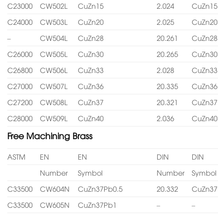
C23000
CW502L
CuZn15
2.024
CuZn15
C24000
CW503L
CuZn20
2.025
CuZn20
–
CW504L
CuZn28
20.261
CuZn28
C26000
CW505L
CuZn30
20.265
CuZn30
C26800
CW506L
CuZn33
2.028
CuZn33
C27000
CW507L
CuZn36
20.335
CuZn36
C27200
CW508L
CuZn37
20.321
CuZn37
C28000
CW509L
CuZn40
2.036
CuZn40
Free Machining Brass
ASTM
EN
EN
DIN
DIN
Number
Symbol
Number
Symbol
C33500
CW604N
CuZn37Pb0.5
20.332
CuZn37
C33500
CW605N
CuZn37Pb1
–
–