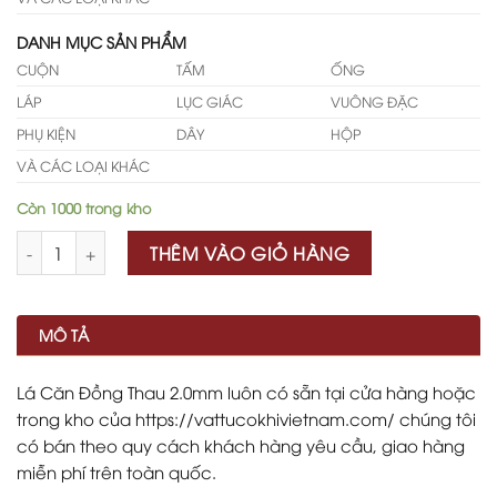
DANH MỤC SẢN PHẨM
CUỘN
TẤM
ỐNG
LÁP
LỤC GIÁC
VUÔNG ĐẶC
PHỤ KIỆN
DÂY
HỘP
VÀ CÁC LOẠI KHÁC
Còn 1000 trong kho
Số lượng
THÊM VÀO GIỎ HÀNG
MÔ TẢ
Lá Căn Đồng Thau 2.0mm luôn có sẵn tại cửa hàng hoặc
trong kho của https://vattucokhivietnam.com/ chúng tôi
có bán theo quy cách khách hàng yêu cầu, giao hàng
miễn phí trên toàn quốc.