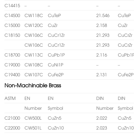
C14415
–
–
–
–
C14500
CW118C
CuTeP
21.546
CuTeP
C15000
CW120C
CuZr
2.158
CuZr
C18150
CW106C
CuCr1Zr
21.293
CuCrZr
CW106C
CuCr1Zr
21.293
CuCrZr
C18700
CW113C
CuPb1P
2.116
CuPb1
C19000
CW108C
CuNi1P
–
–
C19400
CW107C
CuFe2P
2.131
CuFe2P
Non-Machinable Brass
ASTM
EN
EN
DIN
DIN
Number
Symbol
Number
Symbol
C21000
CW500L
CuZn5
2.022
CuZn5
C22000
CW501L
CuZn10
2.023
CuZn10