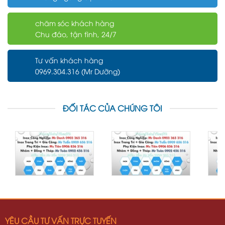
chăm sóc khách hàng
Chu đáo, tận tình, 24/7
Tư vấn khách hàng
0969.304.316 (Mr Dưỡng)
ĐỐI TÁC CỦA CHÚNG TÔI
YÊU CẦU TƯ VẤN TRỰC TUYẾN