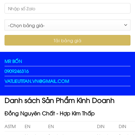
MR BỐN
0909246316
VATLIEUTITAN.VN@GMAIL.COM
Danh sách Sản Phẩm Kinh Doanh
Đồng Nguyên Chất - Hợp Kim Thấp
ASTM
EN
EN
DIN
DIN