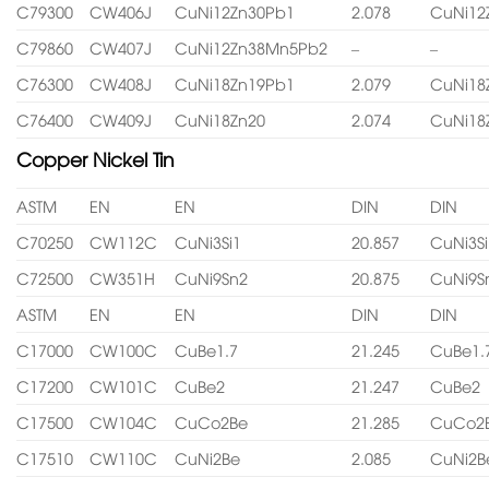
C79300
CW406J
CuNi12Zn30Pb1
2.078
CuNi12
C79860
CW407J
CuNi12Zn38Mn5Pb2
–
–
C76300
CW408J
CuNi18Zn19Pb1
2.079
CuNi18
C76400
CW409J
CuNi18Zn20
2.074
CuNi18
Copper Nickel Tin
ASTM
EN
EN
DIN
DIN
C70250
CW112C
CuNi3Si1
20.857
CuNi3Si
C72500
CW351H
CuNi9Sn2
20.875
CuNi9S
ASTM
EN
EN
DIN
DIN
C17000
CW100C
CuBe1.7
21.245
CuBe1.
C17200
CW101C
CuBe2
21.247
CuBe2
C17500
CW104C
CuCo2Be
21.285
CuCo2
C17510
CW110C
CuNi2Be
2.085
CuNi2B