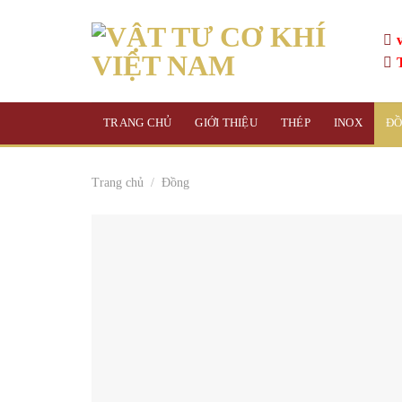
Skip
to
content
TRANG CHỦ
GIỚI THIỆU
THÉP
INOX
Đ
Trang chủ
/
Đồng