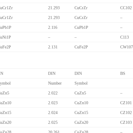
uCr1Zr
21.293
CuCrZr
CC102
uCr1Zr
21.293
CuCrZr
–
uPb1P
2.116
CuPb1P
–
uNi1P
–
–
C113
uFe2P
2.131
CuFe2P
CW10
EN
DIN
DIN
BS
ymbol
Number
Symbol
uZn5
2.022
CuZn5
–
uZn10
2.023
CuZn10
CZ101
uZn15
2.024
CuZn15
CZ102
uZn20
2.025
CuZn20
CZ103
uZn28
20.261
CuZn28
–