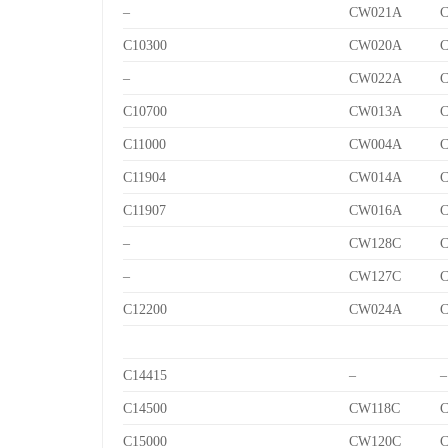
–
CW021A
C10300
CW020A
–
CW022A
C10700
CW013A
C
C11000
CW004A
C11904
CW014A
C
C11907
CW016A
C
–
CW128C
C
–
CW127C
C
C12200
CW024A
C14415
–
–
C14500
CW118C
C
C15000
CW120C
C