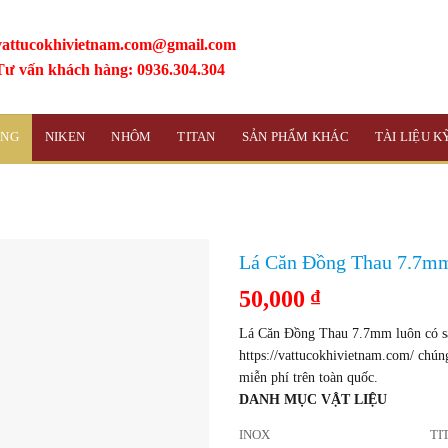
vattucokhivietnam.com@gmail.com
Tư vấn khách hàng: 0936.304.304
ỒNG
NIKEN
NHÔM
TITAN
SẢN PHẨM KHÁC
TÀI LIỆU 
Lá Căn Đồng Thau 7.7m
50,000
₫
Lá Căn Đồng Thau 7.7mm luôn có sẵ
https://vattucokhivietnam.com/ chún
miễn phí trên toàn quốc.
DANH MỤC VẬT LIỆU
INOX
TI