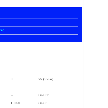
OM
JIS
SN (Swiss)
–
Cu-OFE
C1020
Cu-OF