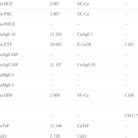
Cu-HCP
2.007
SE-Cu
–
Cu-PHC
2.007
SE-Cu
–
Cu-PHCE
–
–
–
uAg0.10
21.203
CuAg0.1
–
Cu-ETP
20.065
E-Cu58
C101
uAg0.04P
–
–
–
uAg0.10P
21.197
CuAg0.1P
–
uMg0.5
–
–
–
uMg0.2
–
–
–
Cu-DHP
2.009
SF-Cu
C106
–
–
CW117
uTeP
21.546
CuTeP
–
uZr
2.158
CuZr
–