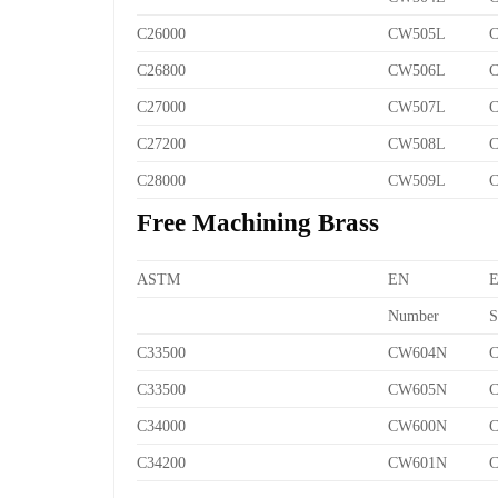
C26000
CW505L
C
C26800
CW506L
C
C27000
CW507L
C
C27200
CW508L
C
C28000
CW509L
C
Free Machining Brass
ASTM
EN
Number
S
C33500
CW604N
C
C33500
CW605N
C
C34000
CW600N
C
C34200
CW601N
C