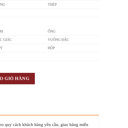
ỒNG
THÉP
ẤM
ỐNG
C GIÁC
VUÔNG ĐẶC
ÂY
HỘP
O GIỎ HÀNG
heo quy cách khách hàng yêu cầu, giao hàng miễn