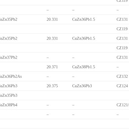
CZ119
–
–
–
uZn35Pb2
20.331
CuZn36Pb1.5
CZ131
CZ119
uZn35Pb2
20.331
CuZn36Pb1.5
CZ131
CZ119
uZn37Pb2
–
–
CZ131
20.371
CuZn38Pb1.5
–
uZn36Pb2As
–
–
CZ132
uZn36Pb3
20.375
CuZn36Pb3
CZ124
uZn35Pb3
uZn38Pb4
–
–
CZ121
–
–
–