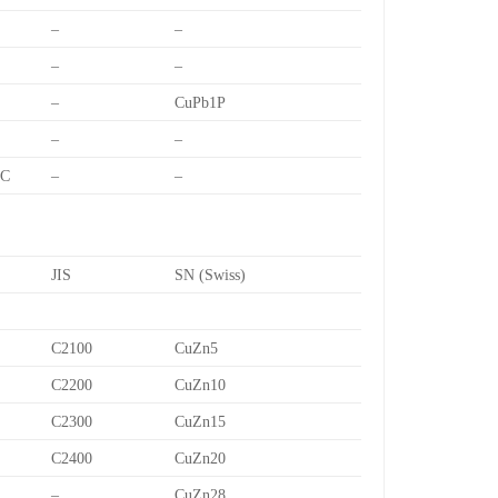
–
–
–
–
–
CuPb1P
–
–
7C
–
–
JIS
SN (Swiss)
C2100
CuZn5
C2200
CuZn10
C2300
CuZn15
C2400
CuZn20
–
CuZn28