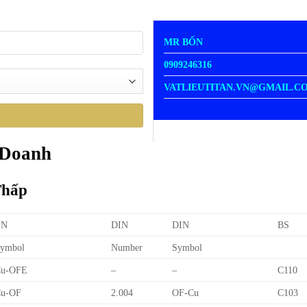
MR BỐN
0909246316
VATLIEUTITAN.VN@GMAIL.C
 Doanh
Thấp
EN
DIN
DIN
BS
ymbol
Number
Symbol
Cu-OFE
–
–
C110
u-OF
2.004
OF-Cu
C103