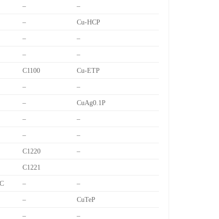
–
–
–
Cu-HCP
–
–
–
–
C1100
Cu-ETP
–
–
–
CuAg0.1P
–
–
–
–
C1220
–
C1221
C
–
–
–
CuTeP
–
–