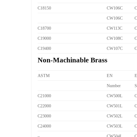
C18150
CW106C
C
CW106C
C
C18700
CW113C
C
C19000
CW108C
C
C19400
CW107C
C
Non-Machinable Brass
ASTM
EN
Number
S
C21000
CW500L
C
C22000
CW501L
C
C23000
CW502L
C
C24000
CW503L
C
–
CW504L
C