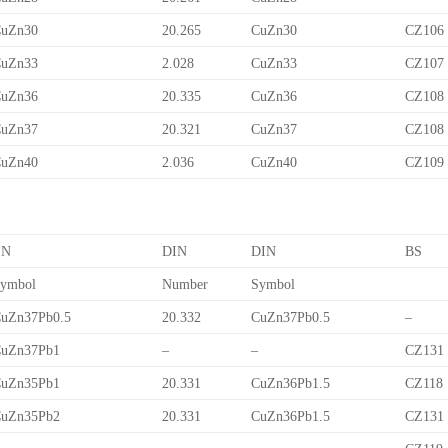
uZn30
20.265
CuZn30
CZ106
uZn33
2.028
CuZn33
CZ107
uZn36
20.335
CuZn36
CZ108
uZn37
20.321
CuZn37
CZ108
uZn40
2.036
CuZn40
CZ109
EN
DIN
DIN
BS
ymbol
Number
Symbol
uZn37Pb0.5
20.332
CuZn37Pb0.5
–
uZn37Pb1
–
–
CZ131
uZn35Pb1
20.331
CuZn36Pb1.5
CZ118
uZn35Pb2
20.331
CuZn36Pb1.5
CZ131