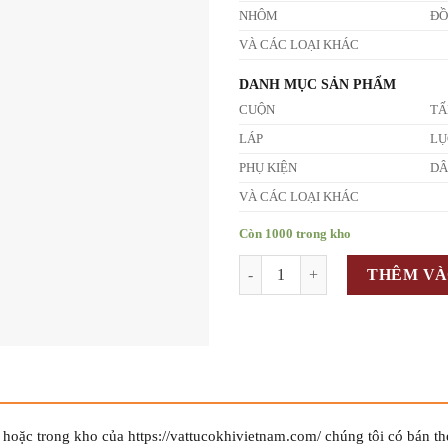
NHÔM
Đ
VÀ CÁC LOẠI KHÁC
DANH MỤC SẢN PHẨM
CUỘN
T
LÁP
LỤ
PHỤ KIỆN
D
VÀ CÁC LOẠI KHÁC
Còn 1000 trong kho
Số lượng
THÊM VÀ
hoặc trong kho của https://vattucokhivietnam.com/ chúng tôi có bán t