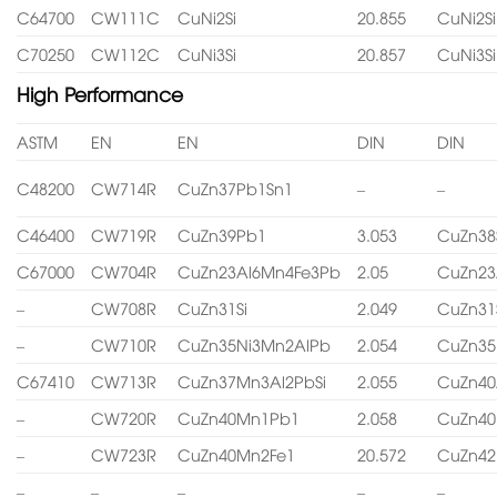
C64700
CW111C
CuNi2Si
20.855
CuNi2Si
C70250
CW112C
CuNi3Si
20.857
CuNi3Si
High Performance
ASTM
EN
EN
DIN
DIN
C48200
CW714R
CuZn37Pb1Sn1
–
–
C46400
CW719R
CuZn39Pb1
3.053
CuZn38
C67000
CW704R
CuZn23Al6Mn4Fe3Pb
2.05
CuZn23
–
CW708R
CuZn31Si
2.049
CuZn31
–
CW710R
CuZn35Ni3Mn2AlPb
2.054
CuZn35
C67410
CW713R
CuZn37Mn3Al2PbSi
2.055
CuZn40
–
CW720R
CuZn40Mn1Pb1
2.058
CuZn4
–
CW723R
CuZn40Mn2Fe1
20.572
CuZn4
–
–
–
–
–