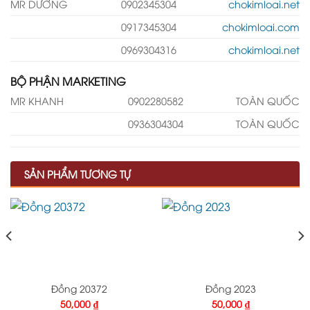
MR DƯỠNG
0902345304
chokimloai.net
0917345304
chokimloai.com
0969304316
chokimloai.net
BỘ PHẬN MARKETING
MR KHANH
0902280582
TOÀN QUỐC
0936304304
TOÀN QUỐC
SẢN PHẨM TƯƠNG TỰ
Đồng 20372
Đồng 2023
50,000
₫
50,000
₫