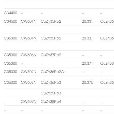
C34400
–
–
–
–
C34500
CW601N
CuZn35Pb2
20.331
CuZn36
C35300
CW601N
CuZn35Pb2
20.331
CuZn36
C35300
CW606N
CuZn37Pb2
–
–
C35300
–
–
20.371
CuZn38
C35330
CW602N
CuZn36Pb2As
–
–
C36000
CW603N
CuZn36Pb3
20.375
CuZn36
CuZn35Pb3
–
CW609N
CuZn38Pb4
–
–
–
–
–
–
–