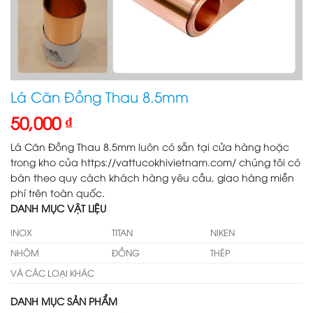
Lá Căn Đồng Thau 8.5mm
50,000
₫
Lá Căn Đồng Thau 8.5mm luôn có sẵn tại cửa hàng hoặc
trong kho của https://vattucokhivietnam.com/ chúng tôi có
bán theo quy cách khách hàng yêu cầu, giao hàng miễn
phí trên toàn quốc.
DANH MỤC VẬT LIỆU
INOX
TITAN
NIKEN
NHÔM
ĐỒNG
THÉP
VÀ CÁC LOẠI KHÁC
DANH MỤC SẢN PHẨM