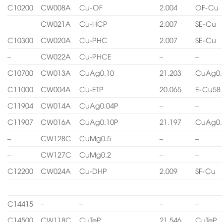
C10200
CW008A
Cu-OF
2.004
OF-Cu
–
CW021A
Cu-HCP
2.007
SE-Cu
C10300
CW020A
Cu-PHC
2.007
SE-Cu
–
CW022A
Cu-PHCE
–
–
C10700
CW013A
CuAg0.10
21.203
CuAg0.
C11000
CW004A
Cu-ETP
20.065
E-Cu58
C11904
CW014A
CuAg0.04P
–
–
C11907
CW016A
CuAg0.10P
21.197
CuAg0.
–
CW128C
CuMg0.5
–
–
–
CW127C
CuMg0.2
–
–
C12200
CW024A
Cu-DHP
2.009
SF-Cu
C14415
–
–
–
–
C14500
CW118C
CuTeP
21.546
CuTeP