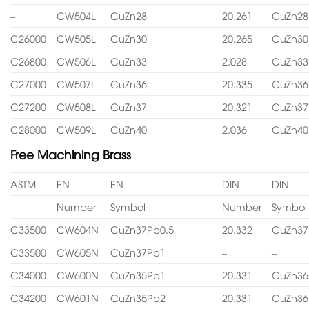
–
CW504L
CuZn28
20.261
CuZn28
C26000
CW505L
CuZn30
20.265
CuZn30
C26800
CW506L
CuZn33
2.028
CuZn33
C27000
CW507L
CuZn36
20.335
CuZn36
C27200
CW508L
CuZn37
20.321
CuZn37
C28000
CW509L
CuZn40
2.036
CuZn40
Free Machining Brass
ASTM
EN
EN
DIN
DIN
Number
Symbol
Number
Symbol
C33500
CW604N
CuZn37Pb0.5
20.332
CuZn37
C33500
CW605N
CuZn37Pb1
–
–
C34000
CW600N
CuZn35Pb1
20.331
CuZn36
C34200
CW601N
CuZn35Pb2
20.331
CuZn36