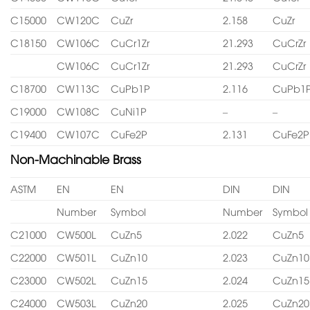
C15000
CW120C
CuZr
2.158
CuZr
C18150
CW106C
CuCr1Zr
21.293
CuCrZr
CW106C
CuCr1Zr
21.293
CuCrZr
C18700
CW113C
CuPb1P
2.116
CuPb1
C19000
CW108C
CuNi1P
–
–
C19400
CW107C
CuFe2P
2.131
CuFe2P
Non-Machinable Brass
ASTM
EN
EN
DIN
DIN
Number
Symbol
Number
Symbol
C21000
CW500L
CuZn5
2.022
CuZn5
C22000
CW501L
CuZn10
2.023
CuZn10
C23000
CW502L
CuZn15
2.024
CuZn15
C24000
CW503L
CuZn20
2.025
CuZn20