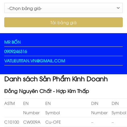
MR BỐN
0909246316
VATLIEUTITAN.VN@GMAIL.COM
Danh sách Sản Phẩm Kinh Doanh
Đồng Nguyên Chất - Hợp Kim Thấp
ASTM
EN
EN
DIN
DIN
Number
Symbol
Number
Symbol
C10100
CW009A
Cu-OFE
–
–