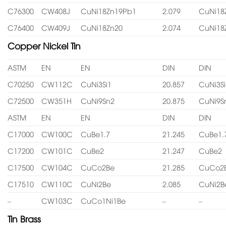
C76300
CW408J
CuNi18Zn19Pb1
2.079
CuNi18
C76400
CW409J
CuNi18Zn20
2.074
CuNi18
Copper Nickel Tin
ASTM
EN
EN
DIN
DIN
C70250
CW112C
CuNi3Si1
20.857
CuNi3Si
C72500
CW351H
CuNi9Sn2
20.875
CuNi9S
ASTM
EN
EN
DIN
DIN
C17000
CW100C
CuBe1.7
21.245
CuBe1.
C17200
CW101C
CuBe2
21.247
CuBe2
C17500
CW104C
CuCo2Be
21.285
CuCo2
C17510
CW110C
CuNi2Be
2.085
CuNi2B
–
CW103C
CuCo1Ni1Be
–
–
Tin Brass