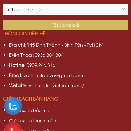
THÔNG TIN LIÊN HỆ
Địa chỉ:
145 Bình Thành - Bình Tân - TpHCM
Điện Thoại:
0936.304.304
Hotline:
0909.246.316
Email:
vatlieutitan.vn@gmail.com
Website:
vattucokhivietnam.com/
CHÍNH SÁCH BÁN HÀNG
Chính sách bảo mật
Chính sách thanh toán
Chính sách giao hàng