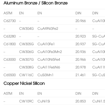
Aluminum Bronze / Silicon Bronze
ASTM
EN
EN
DIN
DIN
C62730
–
–
20.966
CuAl10
–
CW304G
CuAl9Ni3Fe2
–
–
C63280
–
–
20.923
SG-CuA
C61800
CW305G
CuAl10Fe1
20.937
SG-CuA
–
CW306G
CuAl10Fe3Mn2
20.936
CuAl10
C63000
CW307G
CuAl10Ni5Fe4
20.966
CuAl10
–
CW308G
CuAl11Fe6Ni6
20.978
CuAl11
C65500
CW116C
CuSi3Mn1
21.461
SG-CuS
Copper Nickel Silicon
ASTM
EN
EN
DIN
DIN
–
CW109C
CuNi1Si
20.853
CuNi1.5