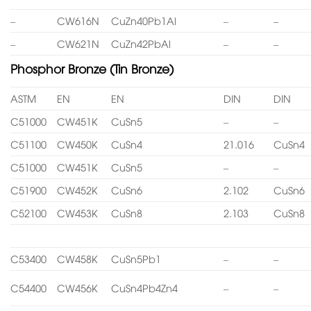
–
CW616N
CuZn40Pb1Al
–
–
–
CW621N
CuZn42PbAl
–
–
Phosphor Bronze (Tin Bronze)
ASTM
EN
EN
DIN
DIN
C51000
CW451K
CuSn5
–
–
C51100
CW450K
CuSn4
21.016
CuSn4
C51000
CW451K
CuSn5
–
–
C51900
CW452K
CuSn6
2.102
CuSn6
C52100
CW453K
CuSn8
2.103
CuSn8
C53400
CW458K
CuSn5Pb1
–
–
C54400
CW456K
CuSn4Pb4Zn4
–
–