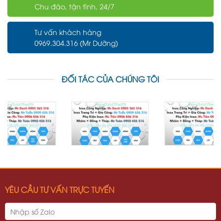
Chu đáo, tận tình, 24/7
Tư vấn khách hàng
0969.304.316 (Mr Dưỡng)
ĐỐI TÁC CỦA CHÚNG TÔI
YÊU CẦU TƯ VẤN TRỰC TUYẾN