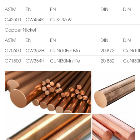
ASTM
EN
EN
DIN
DIN
C42500
CW454K
CuSn3Zn9
–
–
Copper Nickel
ASTM
EN
EN
DIN
DIN
C70600
CW352H
CuNi10Fe1Mn
20.872
CuNi10
C71500
CW354H
CuNi30Mn1Fe
20.882
CuNi30