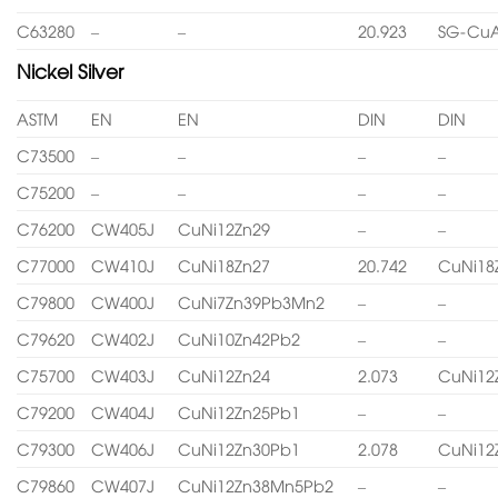
C63280
–
–
20.923
SG-CuA
Nickel Silver
ASTM
EN
EN
DIN
DIN
C73500
–
–
–
–
C75200
–
–
–
–
C76200
CW405J
CuNi12Zn29
–
–
C77000
CW410J
CuNi18Zn27
20.742
CuNi18
C79800
CW400J
CuNi7Zn39Pb3Mn2
–
–
C79620
CW402J
CuNi10Zn42Pb2
–
–
C75700
CW403J
CuNi12Zn24
2.073
CuNi12
C79200
CW404J
CuNi12Zn25Pb1
–
–
C79300
CW406J
CuNi12Zn30Pb1
2.078
CuNi12
C79860
CW407J
CuNi12Zn38Mn5Pb2
–
–