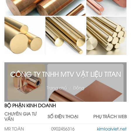
CÔNG TY TNHH MTV VẬT LIỆU TITAN
Trang chủ
/
Đồng
BỘ PHẬN KINH DOANH
CHUYÊN GIA TƯ
SỐ ĐIỆN THOẠI
PHỤ TRÁCH WEB
VẤN
MR TOÀN
0902456316
kimloaiviet.net