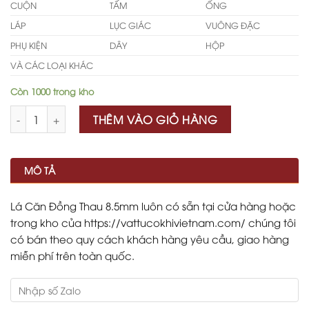
CUỘN
TẤM
ỐNG
LÁP
LỤC GIÁC
VUÔNG ĐẶC
PHỤ KIỆN
DÂY
HỘP
VÀ CÁC LOẠI KHÁC
Còn 1000 trong kho
Số lượng
THÊM VÀO GIỎ HÀNG
MÔ TẢ
Lá Căn Đồng Thau 8.5mm luôn có sẵn tại cửa hàng hoặc
trong kho của https://vattucokhivietnam.com/ chúng tôi
có bán theo quy cách khách hàng yêu cầu, giao hàng
miễn phí trên toàn quốc.