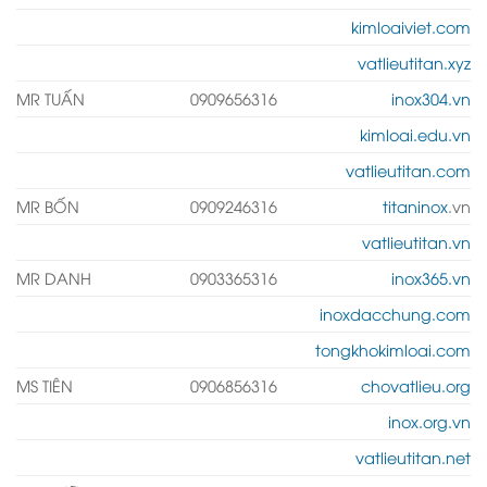
kimloaiviet.com
vatlieutitan.xyz
MR TUẤN
0909656316
inox304.vn
kimloai.edu.vn
vatlieutitan.com
MR BỐN
0909246316
titaninox
.vn
vatlieutitan.vn
MR DANH
0903365316
inox365.vn
inoxdacchung.com
tongkhokimloai.com
MS TIÊN
0906856316
chovatlieu.org
inox.org.vn
vatlieutitan.net