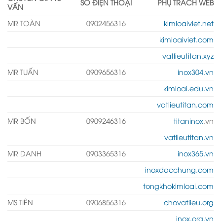
SỐ ĐIỆN THOẠI
PHỤ TRÁCH WEB
VẤN
MR TOÀN
0902456316
kimloaiviet.net
kimloaiviet.com
vatlieutitan.xyz
MR TUẤN
0909656316
inox304.vn
kimloai.edu.vn
vatlieutitan.com
MR BỐN
0909246316
titaninox
.vn
vatlieutitan.vn
MR DANH
0903365316
inox365.vn
inoxdacchung.com
tongkhokimloai.com
MS TIÊN
0906856316
chovatlieu.org
inox.org.vn