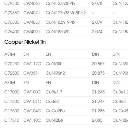
C79300
CW406J
CuNi12Zn30Pb1
2.078
CuNi12
C79860
CW407J
CuNi12Zn38Mn5Pb2
–
–
C76300
CW408J
CuNi18Zn19Pb1
2.079
CuNi18
C76400
CW409J
CuNi18Zn20
2.074
CuNi18
Copper Nickel Tin
ASTM
EN
EN
DIN
DIN
C70250
CW112C
CuNi3Si1
20.857
CuNi3Si
C72500
CW351H
CuNi9Sn2
20.875
CuNi9S
ASTM
EN
EN
DIN
DIN
C17000
CW100C
CuBe1.7
21.245
CuBe1.
C17200
CW101C
CuBe2
21.247
CuBe2
C17500
CW104C
CuCo2Be
21.285
CuCo2
C17510
CW110C
CuNi2Be
2.085
CuNi2B