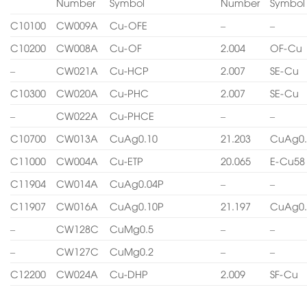
Number
Symbol
Number
Symbol
C10100
CW009A
Cu-OFE
–
–
C10200
CW008A
Cu-OF
2.004
OF-Cu
–
CW021A
Cu-HCP
2.007
SE-Cu
C10300
CW020A
Cu-PHC
2.007
SE-Cu
–
CW022A
Cu-PHCE
–
–
C10700
CW013A
CuAg0.10
21.203
CuAg0.
C11000
CW004A
Cu-ETP
20.065
E-Cu58
C11904
CW014A
CuAg0.04P
–
–
C11907
CW016A
CuAg0.10P
21.197
CuAg0.
–
CW128C
CuMg0.5
–
–
–
CW127C
CuMg0.2
–
–
C12200
CW024A
Cu-DHP
2.009
SF-Cu