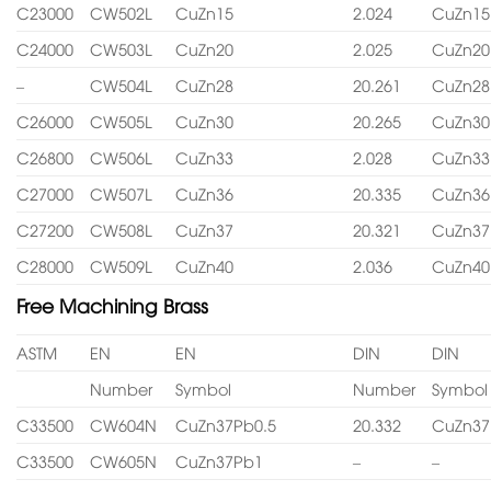
C23000
CW502L
CuZn15
2.024
CuZn15
C24000
CW503L
CuZn20
2.025
CuZn20
–
CW504L
CuZn28
20.261
CuZn28
C26000
CW505L
CuZn30
20.265
CuZn30
C26800
CW506L
CuZn33
2.028
CuZn33
C27000
CW507L
CuZn36
20.335
CuZn36
C27200
CW508L
CuZn37
20.321
CuZn37
C28000
CW509L
CuZn40
2.036
CuZn40
Free Machining Brass
ASTM
EN
EN
DIN
DIN
Number
Symbol
Number
Symbol
C33500
CW604N
CuZn37Pb0.5
20.332
CuZn37
C33500
CW605N
CuZn37Pb1
–
–