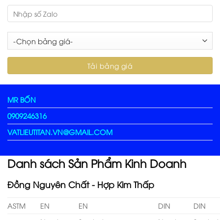
MR BỐN
0909246316
VATLIEUTITAN.VN@GMAIL.COM
Danh sách Sản Phẩm Kinh Doanh
Đồng Nguyên Chất - Hợp Kim Thấp
ASTM
EN
EN
DIN
DIN