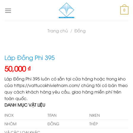
Skip
to
0
content
Trang chủ
/
Đồng
Láp Đồng Phi 395
50,000
₫
Láp Đồng Phi 395 luôn có sẵn tại cửa hàng hoặc trong kho
của https://vattucokhivietnam.com/ chúng tôi có bán theo
quy cách khách hàng yêu cầu, giao hàng miễn phí trên
toàn quốc.
DANH MỤC VẬT LIỆU
INOX
TITAN
NIKEN
NHÔM
ĐỒNG
THÉP
VÀ CÁC LOẠI KHÁC