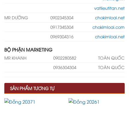
vatlieutitan.net
MR DƯỠNG
0902345304
chokimloai.net
0917345304
chokimloai.com
0969304316
chokimloai.net
BỘ PHẬN MARKETING
MR KHANH
0902280582
TOÀN QUỐC
0936304304
TOÀN QUỐC
SẢN PHẨM TƯƠNG TỰ