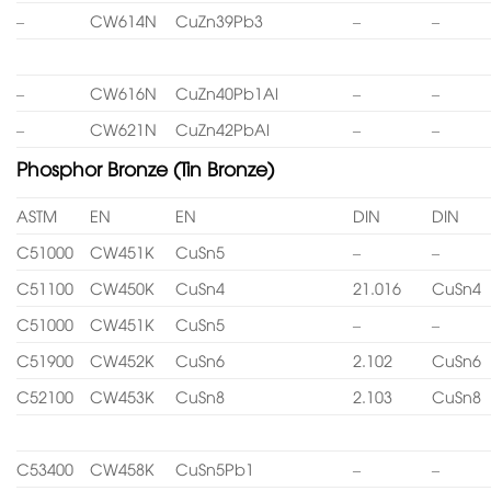
–
CW614N
CuZn39Pb3
–
–
–
CW616N
CuZn40Pb1Al
–
–
–
CW621N
CuZn42PbAl
–
–
Phosphor Bronze (Tin Bronze)
ASTM
EN
EN
DIN
DIN
C51000
CW451K
CuSn5
–
–
C51100
CW450K
CuSn4
21.016
CuSn4
C51000
CW451K
CuSn5
–
–
C51900
CW452K
CuSn6
2.102
CuSn6
C52100
CW453K
CuSn8
2.103
CuSn8
C53400
CW458K
CuSn5Pb1
–
–