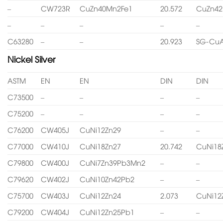
–
CW723R
CuZn40Mn2Fe1
20.572
CuZn4
–
–
–
–
–
C63280
–
–
20.923
SG-CuA
Nickel Silver
ASTM
EN
EN
DIN
DIN
C73500
–
–
–
–
C75200
–
–
–
–
C76200
CW405J
CuNi12Zn29
–
–
C77000
CW410J
CuNi18Zn27
20.742
CuNi18
C79800
CW400J
CuNi7Zn39Pb3Mn2
–
–
C79620
CW402J
CuNi10Zn42Pb2
–
–
C75700
CW403J
CuNi12Zn24
2.073
CuNi12
C79200
CW404J
CuNi12Zn25Pb1
–
–