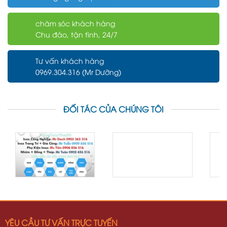
chăm sóc khách hàng
Chu đáo, tận tình, 24/7
Tư vấn khách hàng
0969.304.316 (Mr Dưỡng)
ĐỐI TÁC CỦA CHÚNG TÔI
YÊU CẦU TƯ VẤN TRỰC TUYẾN