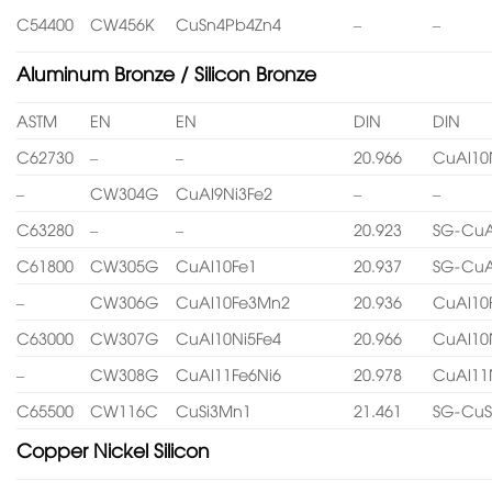
C54400
CW456K
CuSn4Pb4Zn4
–
–
Aluminum Bronze / Silicon Bronze
ASTM
EN
EN
DIN
DIN
C62730
–
–
20.966
CuAl10
–
CW304G
CuAl9Ni3Fe2
–
–
C63280
–
–
20.923
SG-CuA
C61800
CW305G
CuAl10Fe1
20.937
SG-CuA
–
CW306G
CuAl10Fe3Mn2
20.936
CuAl10
C63000
CW307G
CuAl10Ni5Fe4
20.966
CuAl10
–
CW308G
CuAl11Fe6Ni6
20.978
CuAl11
C65500
CW116C
CuSi3Mn1
21.461
SG-CuS
Copper Nickel Silicon