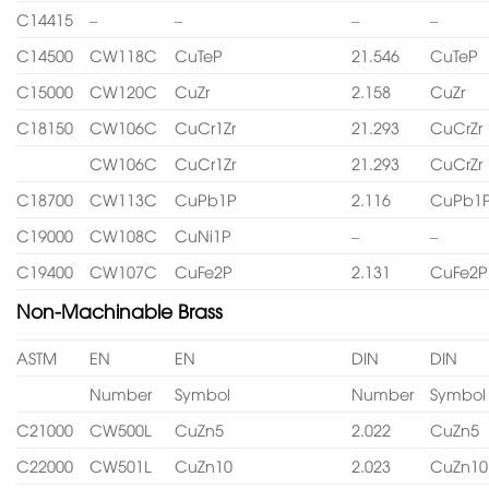
C14415
–
–
–
–
C14500
CW118C
CuTeP
21.546
CuTeP
C15000
CW120C
CuZr
2.158
CuZr
C18150
CW106C
CuCr1Zr
21.293
CuCrZr
CW106C
CuCr1Zr
21.293
CuCrZr
C18700
CW113C
CuPb1P
2.116
CuPb1
C19000
CW108C
CuNi1P
–
–
C19400
CW107C
CuFe2P
2.131
CuFe2P
Non-Machinable Brass
ASTM
EN
EN
DIN
DIN
Number
Symbol
Number
Symbol
C21000
CW500L
CuZn5
2.022
CuZn5
C22000
CW501L
CuZn10
2.023
CuZn10