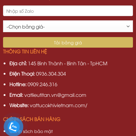
THÔNG TIN LIÊN HỆ
Địa chỉ:
145 Bình Thành - Bình Tân - TpHCM
Điện Thoại:
0936.304.304
Hotline:
0909.246.316
Email:
vatlieutitan.vn@gmail.com
Website:
vattucokhivietnam.com/
CHÍNH SÁCH BÁN HÀNG
Chính sách bảo mật