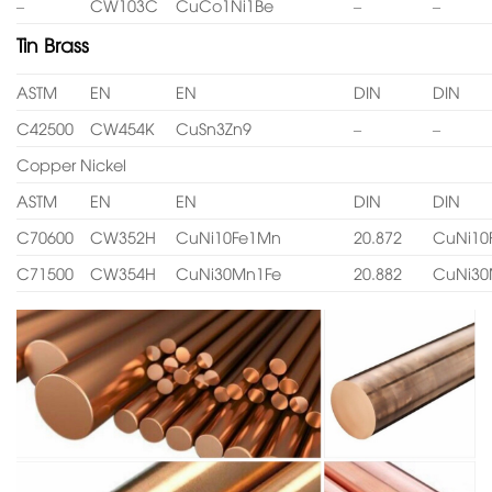
–
CW103C
CuCo1Ni1Be
–
–
Tin Brass
ASTM
EN
EN
DIN
DIN
C42500
CW454K
CuSn3Zn9
–
–
Copper Nickel
ASTM
EN
EN
DIN
DIN
C70600
CW352H
CuNi10Fe1Mn
20.872
CuNi10
C71500
CW354H
CuNi30Mn1Fe
20.882
CuNi30