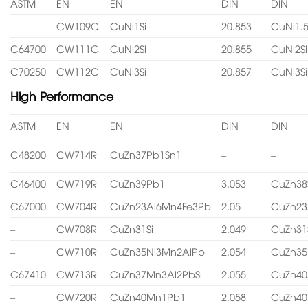
ASTM
EN
EN
DIN
DIN
–
CW109C
CuNi1Si
20.853
CuNi1.5
C64700
CW111C
CuNi2Si
20.855
CuNi2Si
C70250
CW112C
CuNi3Si
20.857
CuNi3Si
High Performance
ASTM
EN
EN
DIN
DIN
C48200
CW714R
CuZn37Pb1Sn1
–
–
C46400
CW719R
CuZn39Pb1
3.053
CuZn38
C67000
CW704R
CuZn23Al6Mn4Fe3Pb
2.05
CuZn23
–
CW708R
CuZn31Si
2.049
CuZn31
–
CW710R
CuZn35Ni3Mn2AlPb
2.054
CuZn35
C67410
CW713R
CuZn37Mn3Al2PbSi
2.055
CuZn40
–
CW720R
CuZn40Mn1Pb1
2.058
CuZn4