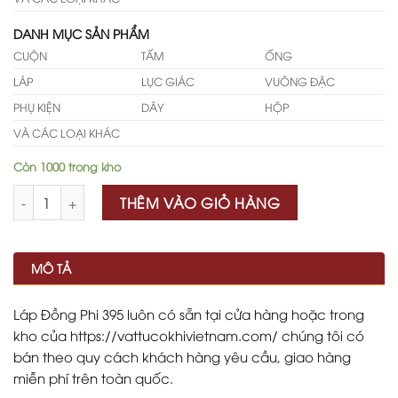
DANH MỤC SẢN PHẨM
CUỘN
TẤM
ỐNG
LÁP
LỤC GIÁC
VUÔNG ĐẶC
PHỤ KIỆN
DÂY
HỘP
VÀ CÁC LOẠI KHÁC
Còn 1000 trong kho
Số lượng
THÊM VÀO GIỎ HÀNG
MÔ TẢ
Láp Đồng Phi 395 luôn có sẵn tại cửa hàng hoặc trong
kho của https://vattucokhivietnam.com/ chúng tôi có
bán theo quy cách khách hàng yêu cầu, giao hàng
miễn phí trên toàn quốc.