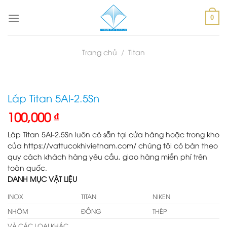
Skip
to
0
content
Trang chủ
/
Titan
Láp Titan 5Al-2.5Sn
100,000
₫
Láp Titan 5Al-2.5Sn luôn có sẵn tại cửa hàng hoặc trong kho
của https://vattucokhivietnam.com/ chúng tôi có bán theo
quy cách khách hàng yêu cầu, giao hàng miễn phí trên
toàn quốc.
DANH MỤC VẬT LIỆU
INOX
TITAN
NIKEN
NHÔM
ĐỒNG
THÉP
VÀ CÁC LOẠI KHÁC