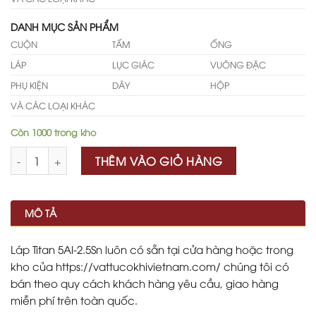
DANH MỤC SẢN PHẨM
CUỘN
TẤM
ỐNG
LÁP
LỤC GIÁC
VUÔNG ĐẶC
PHỤ KIỆN
DÂY
HỘP
VÀ CÁC LOẠI KHÁC
Còn 1000 trong kho
Số lượng
THÊM VÀO GIỎ HÀNG
MÔ TẢ
Láp Titan 5Al-2.5Sn luôn có sẵn tại cửa hàng hoặc trong
kho của https://vattucokhivietnam.com/ chúng tôi có
bán theo quy cách khách hàng yêu cầu, giao hàng
miễn phí trên toàn quốc.