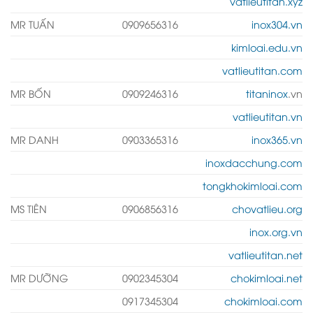
vatlieutitan.xyz
MR TUẤN
0909656316
inox304.vn
kimloai.edu.vn
vatlieutitan.com
MR BỐN
0909246316
titaninox
.vn
vatlieutitan.vn
MR DANH
0903365316
inox365.vn
inoxdacchung.com
tongkhokimloai.com
MS TIÊN
0906856316
chovatlieu.org
inox.org.vn
vatlieutitan.net
MR DƯỠNG
0902345304
chokimloai.net
0917345304
chokimloai.com