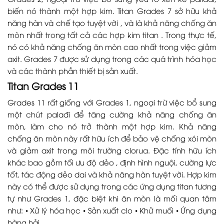
biến nó thành một hợp kim. Titan Grades 7 sở hữu khả
năng hàn và chế tạo tuyệt vời , và là khả năng chống ăn
mòn nhất trong tất cả các hợp kim titan . Trong thực tế,
nó có khả năng chống ăn mòn cao nhất trong việc giảm
axit. Grades 7 được sử dụng trong các quá trình hóa học
và các thành phần thiết bị sản xuất.
Titan Grades 11
Grades 11 rất giống với Grades 1, ngoại trừ việc bổ sung
một chút palađi để tăng cường khả năng chống ăn
mòn, làm cho nó trở thành một hợp kim. Khả năng
chống ăn mòn này rất hữu ích để bảo vệ chống xói mòn
và giảm axit trong môi trường clorua. Đặc tính hữu ích
khác bao gồm tối ưu độ dẻo , định hình nguội, cường lực
tốt, tác động dẻo dai và khả năng hàn tuyệt vời. Hợp kim
này có thể được sử dụng trong các ứng dụng titan tương
tự như Grades 1, đặc biệt khi ăn mòn là mối quan tâm
như: • Xử lý hóa học • Sản xuất clo • Khử muối • Ứng dụng
hàng hải