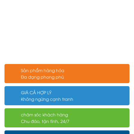
Sản phẩm hàng hóa
Đa dạng phong phú
GIÁ CẢ HỢP LÝ
Không ngừng cạnh tranh
chăm sóc khách hàng
Chu đáo, tận tình, 24/7