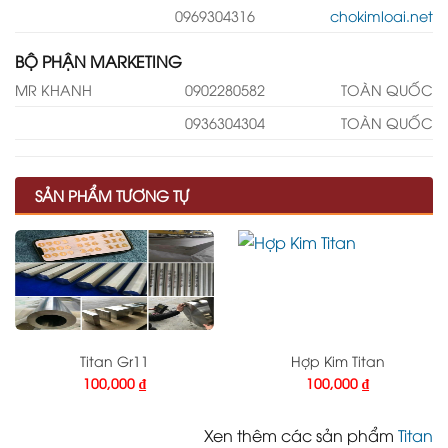
0969304316
chokimloai.net
BỘ PHẬN MARKETING
MR KHANH
0902280582
TOÀN QUỐC
0936304304
TOÀN QUỐC
SẢN PHẨM TƯƠNG TỰ
Titan Gr11
Hợp Kim Titan
100,000
₫
100,000
₫
Xen thêm các sản phẩm
Titan