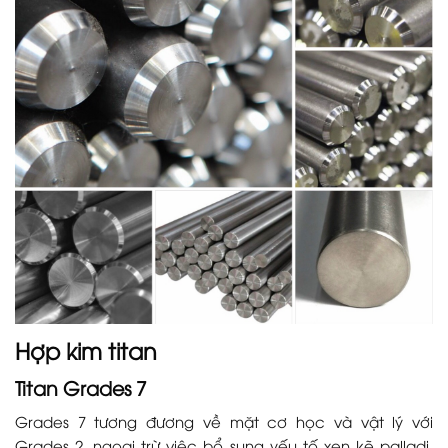
Hợp kim titan
Titan Grades 7
Grades 7 tương đương về mặt cơ học và vật lý với
Grades 2, ngoại trừ việc bổ sung yếu tố xen kẽ palladi,