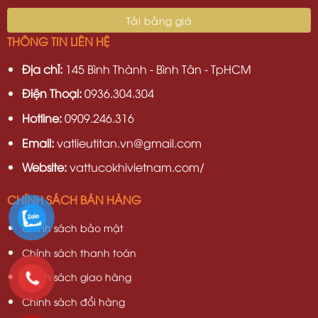
THÔNG TIN LIÊN HỆ
Địa chỉ:
145 Bình Thành - Bình Tân - TpHCM
Điện Thoại:
0936.304.304
Hotline:
0909.246.316
Email:
vatlieutitan.vn@gmail.com
Website:
vattucokhivietnam.com/
CHÍNH SÁCH BÁN HÀNG
Chính sách bảo mật
Chính sách thanh toán
Chính sách giao hàng
Chinh sách đổi hàng