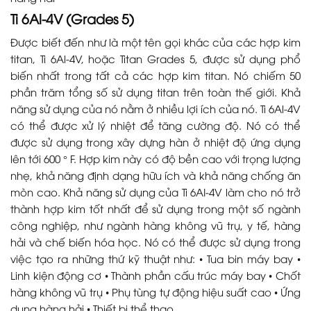
Ti 6Al-4V (Grades 5)
Được biết đến như là một tên gọi khác của các hợp kim
titan, Ti 6Al-4V, hoặc Titan Grades 5, được sử dụng phổ
biến nhất trong tất cả các hợp kim titan. Nó chiếm 50
phần trăm tổng số sử dụng titan trên toàn thế giới. Khả
năng sử dụng của nó nằm ở nhiều lợi ích của nó. Ti 6Al-4V
có thể được xử lý nhiệt để tăng cường độ. Nó có thể
được sử dụng trong xây dựng hàn ở nhiệt độ ứng dụng
lên tới 600 ° F. Hợp kim này có độ bền cao với trọng lượng
nhẹ, khả năng định dạng hữu ích và khả năng chống ăn
mòn cao. Khả năng sử dụng của Ti 6AI-4V làm cho nó trở
thành hợp kim tốt nhất để sử dụng trong một số ngành
công nghiệp, như ngành hàng không vũ trụ, y tế, hàng
hải và chế biến hóa học. Nó có thể được sử dụng trong
việc tạo ra những thứ kỹ thuật như: • Tua bin máy bay •
Linh kiện động cơ • Thành phần cấu trúc máy bay • Chốt
hàng không vũ trụ • Phụ tùng tự động hiệu suất cao • Ứng
dụng hàng hải • Thiết bị thể thao