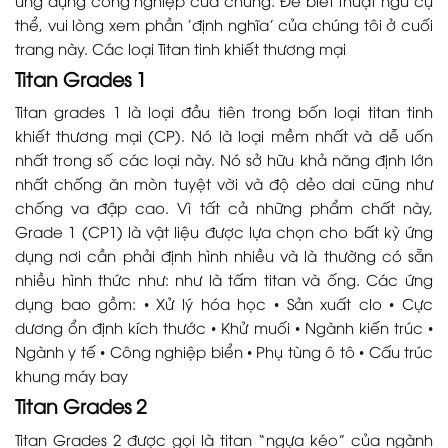
thể, vui lòng xem phần 'định nghĩa' của chúng tôi ở cuối
trang này. Các loại Titan tinh khiết thương mại
Titan Grades 1
Titan grades 1 là loại đầu tiên trong bốn loại titan tinh
khiết thương mại (CP). Nó là loại mềm nhất và dễ uốn
nhất trong số các loại này. Nó sở hữu khả năng định lớn
nhất chống ăn mòn tuyệt vời và độ dẻo dai cũng như
chống va đập cao. Vì tất cả những phẩm chất này,
Grade 1 (CP1) là vật liệu được lựa chọn cho bất kỳ ứng
dụng nơi cần phải định hình nhiều và là thường có sẵn
nhiều hình thức như: như là tấm titan và ống. Các ứng
dụng bao gồm: • Xử lý hóa học • Sản xuất clo • Cực
dương ổn định kích thước • Khử muối • Ngành kiến trúc •
Ngành y tế • Công nghiệp biển • Phụ tùng ô tô • Cấu trúc
khung máy bay
Titan Grades 2
Titan Grades 2 được gọi là titan “ngựa kéo” của ngành