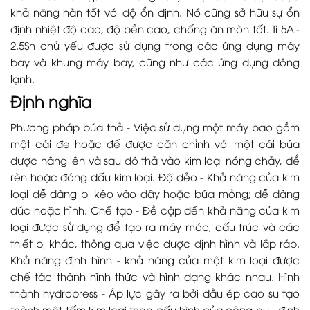
khả năng hàn tốt với độ ổn định. Nó cũng sở hữu sự ổn
định nhiệt độ cao, độ bền cao, chống ăn mòn tốt. Ti 5Al-
2.5Sn chủ yếu được sử dụng trong các ứng dụng máy
bay và khung máy bay, cũng như các ứng dụng đông
lạnh.
Định nghĩa
Phương pháp búa thả - Việc sử dụng một máy bao gồm
một cái đe hoặc đế được căn chỉnh với một cái búa
được nâng lên và sau đó thả vào kim loại nóng chảy, để
rèn hoặc đóng dấu kim loại. Độ dẻo - Khả năng của kim
loại dễ dàng bị kéo vào dây hoặc búa mỏng; dễ dàng
đúc hoặc hình. Chế tạo - Đề cập đến khả năng của kim
loại được sử dụng để tạo ra máy móc, cấu trúc và các
thiết bị khác, thông qua việc được định hình và lắp ráp.
Khả năng định hình - khả năng của một kim loại được
chế tác thành hình thức và hình dạng khác nhau. Hình
thành hydropress - Áp lực gây ra bởi đầu ép cao su tạo
thành một tấm kim loại theo cấu hình của công cụ - định