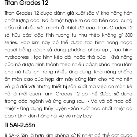
Titan Grades 12
Titan Grades 12 được đánh giá xuất sắc vì khả năng hàn
chất lượng cao. Nó là một hợp kim có độ bền cao, cung
cấp rất nhiều sức mạnh ở nhiệt độ cao. Titan Grades 12
sở hữu các đặc tính tương tự như thép không gỉ 300
series. Hợp kim này có thể được tạo hình nóng hoặc
nguội bằng cách sử dụng phương pháp ép , tạo hình
hydropress , tạo hình kéo dài hoặc thả búa . Khả năng
của nó được hình thành theo nhiều cách khác nhau làm
cho nó hữu ích trong nhiều ứng dụng. Khả năng chống
ăn mòn cao của hợp kim này cũng làm cho nó trở nên
vô giá đối với những thiết bị sản xuất mà việc ăn mòn kẽ
hở là mối quan tâm. Grades 12 có thể được sử dụng
trong các ngành và ứng dụng sau: • Vỏ và bộ trao đổi
nhiệt • Ứng dụng thủy luyện • Sản xuất hóa chất nhiệt độ
cao • Linh kiện hàng hải và vé máy bay
Ti 5Al-2.5Sn
Ti 5Al-2.5Sn là hợp kim không xử lý nhiệt có thể đạt được