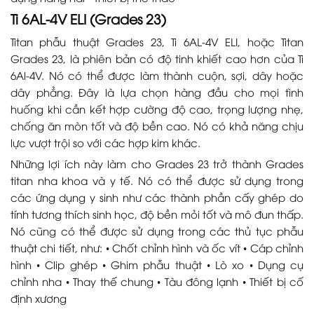
Ti 6AL-4V ELI (Grades 23)
Titan phẫu thuật Grades 23, Ti 6AL-4V ELI, hoặc Titan
Grades 23, là phiên bản có độ tinh khiết cao hơn của Ti
6Al-4V. Nó có thể được làm thành cuộn, sợi, dây hoặc
dây phẳng. Đây là lựa chọn hàng đầu cho mọi tình
huống khi cần kết hợp cường độ cao, trọng lượng nhẹ,
chống ăn mòn tốt và độ bền cao. Nó có khả năng chịu
lực vượt trội so với các hợp kim khác.
Những lợi ích này làm cho Grades 23 trở thành Grades
titan nha khoa và y tế. Nó có thể được sử dụng trong
các ứng dụng y sinh như các thành phần cấy ghép do
tính tương thích sinh học, độ bền mỏi tốt và mô đun thấp.
Nó cũng có thể được sử dụng trong các thủ tục phẫu
thuật chi tiết, như: • Chốt chỉnh hình và ốc vít • Cáp chỉnh
hình • Clip ghép • Ghim phẫu thuật • Lò xo • Dụng cụ
chỉnh nha • Thay thế chung • Tàu đông lạnh • Thiết bị cố
định xương