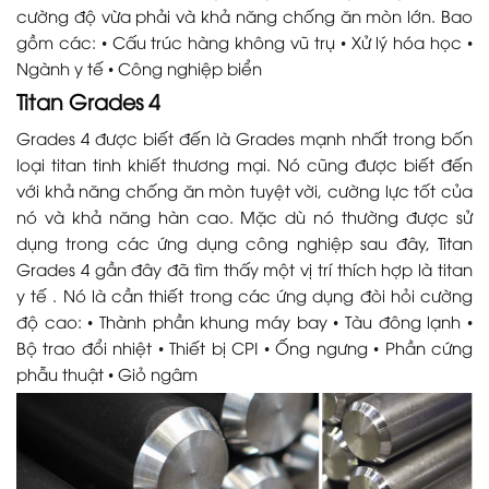
cường độ vừa phải và khả năng chống ăn mòn lớn. Bao
gồm các: • Cấu trúc hàng không vũ trụ • Xử lý hóa học •
Ngành y tế • Công nghiệp biển
Titan Grades 4
Grades 4 được biết đến là Grades mạnh nhất trong bốn
loại titan tinh khiết thương mại. Nó cũng được biết đến
với khả năng chống ăn mòn tuyệt vời, cường lực tốt của
nó và khả năng hàn cao. Mặc dù nó thường được sử
dụng trong các ứng dụng công nghiệp sau đây, Titan
Grades 4 gần đây đã tìm thấy một vị trí thích hợp là titan
y tế . Nó là cần thiết trong các ứng dụng đòi hỏi cường
độ cao: • Thành phần khung máy bay • Tàu đông lạnh •
Bộ trao đổi nhiệt • Thiết bị CPI • Ống ngưng • Phần cứng
phẫu thuật • Giỏ ngâm