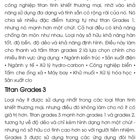
công nghiệp titan tinh khiết thương mại, nhờ vào khả
năng sử dụng đa dạng và tính sẵn có rộng rãi của nó. Nó
chia sẻ nhiều đặc điểm tương tự như titan Grades 1,
nhưng nó mạnh hơn một chút. Cả hai đều có khả năng
chống ăn mòn như nhau. Loại này sở hữu khả năng hàn
tốt, độ bền, độ dẻo và khả năng định hình. Điều này làm
cho thanh và tấm titan grades 2 là lựa chọn chính cho
nhiều lĩnh vực ứng dụng: • Ngành kiến trúc • Sản xuất điện
• Ngành y tế • Xử lý hydro-carbon • Công nghiệp biển •
Tấm che ống xả • Máy bay • Khử muối • Xử lý hóa học •
Sản xuất clo
Titan Grades 3
Loại này ít được sử dụng nhất trong các loại titan tinh
khiết thương mại, nhưng điều đó không làm cho nó ít có
giá trị hơn. Titan grades 3 mạnh hơn grades 1 và grades 2,
tương tự về độ dẻo và chỉ kém hình dạng hơn một chút -
nhưng nó sở hữu cơ tính cao hơn so với người tiền nhiệm.
Grades 3 được sử dụng trong các ứng dụng đòi hỏi