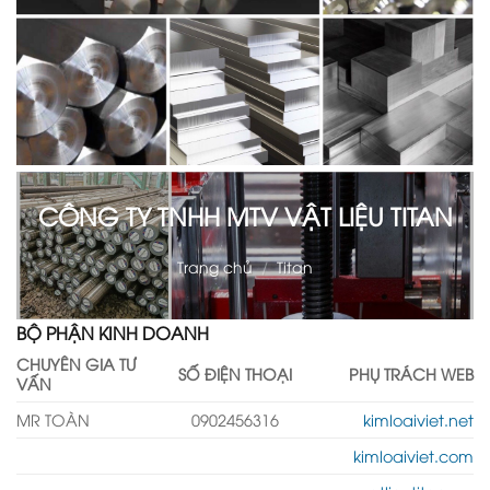
CÔNG TY TNHH MTV VẬT LIỆU TITAN
Trang chủ
/
Titan
BỘ PHẬN KINH DOANH
CHUYÊN GIA TƯ
SỐ ĐIỆN THOẠI
PHỤ TRÁCH WEB
VẤN
MR TOÀN
0902456316
kimloaiviet.net
kimloaiviet.com