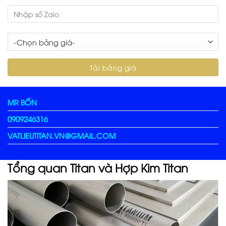
MR BỐN
0909246316
VATLIEUTITAN.VN@GMAIL.COM
Tổng quan Titan và Hợp Kim Titan