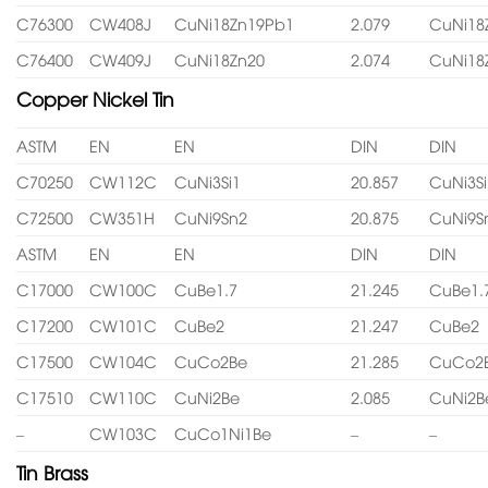
C76300
CW408J
CuNi18Zn19Pb1
2.079
CuNi18
C76400
CW409J
CuNi18Zn20
2.074
CuNi18
Copper Nickel Tin
ASTM
EN
EN
DIN
DIN
C70250
CW112C
CuNi3Si1
20.857
CuNi3Si
C72500
CW351H
CuNi9Sn2
20.875
CuNi9S
ASTM
EN
EN
DIN
DIN
C17000
CW100C
CuBe1.7
21.245
CuBe1.
C17200
CW101C
CuBe2
21.247
CuBe2
C17500
CW104C
CuCo2Be
21.285
CuCo2
C17510
CW110C
CuNi2Be
2.085
CuNi2B
–
CW103C
CuCo1Ni1Be
–
–
Tin Brass