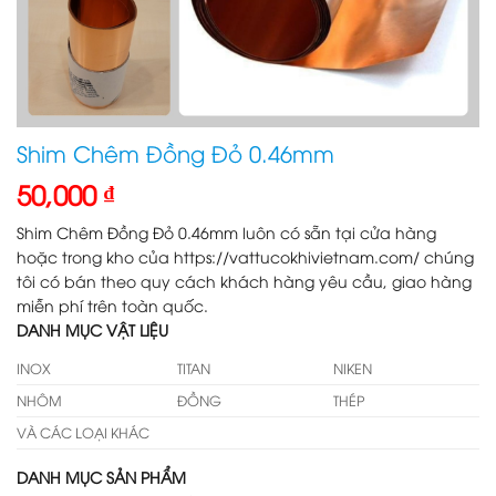
Shim Chêm Đồng Đỏ 0.46mm
50,000
₫
Shim Chêm Đồng Đỏ 0.46mm luôn có sẵn tại cửa hàng
hoặc trong kho của https://vattucokhivietnam.com/ chúng
tôi có bán theo quy cách khách hàng yêu cầu, giao hàng
miễn phí trên toàn quốc.
DANH MỤC VẬT LIỆU
INOX
TITAN
NIKEN
NHÔM
ĐỒNG
THÉP
VÀ CÁC LOẠI KHÁC
DANH MỤC SẢN PHẨM