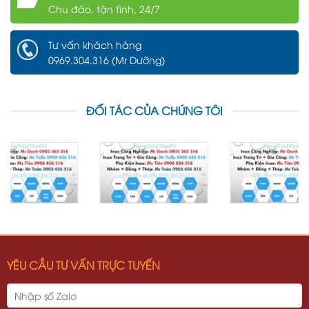
Chu đáo, tận tình, 24/7
Tư vấn khách hàng
0969.304.316 (Mr Dưỡng)
ĐỐI TÁC CỦA CHÚNG TÔI
YÊU CẦU TƯ VẤN TRỰC TUYẾN