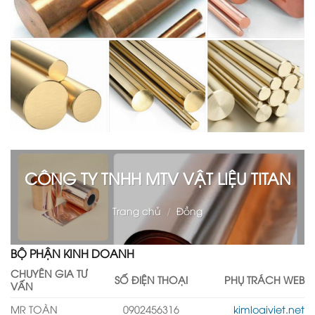
CÔNG TY TNHH MTV VẬT LIỆU TITAN
Trang chủ
/
Đồng
BỘ PHẬN KINH DOANH
CHUYÊN GIA TƯ
SỐ ĐIỆN THOẠI
PHỤ TRÁCH WEB
VẤN
MR TOÀN
0902456316
kimloaiviet.net