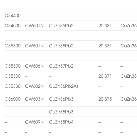
C34400
–
–
–
–
C34500
CW601N
CuZn35Pb2
20.331
CuZn36
C35300
CW601N
CuZn35Pb2
20.331
CuZn36
C35300
CW606N
CuZn37Pb2
–
–
C35300
–
–
20.371
CuZn38
C35330
CW602N
CuZn36Pb2As
–
–
C36000
CW603N
CuZn36Pb3
20.375
CuZn36
CuZn35Pb3
–
CW609N
CuZn38Pb4
–
–
–
–
–
–
–