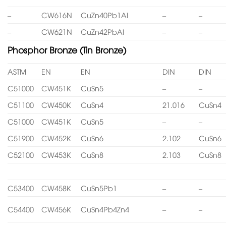
–
CW616N
CuZn40Pb1Al
–
–
–
CW621N
CuZn42PbAl
–
–
Phosphor Bronze (Tin Bronze)
ASTM
EN
EN
DIN
DIN
C51000
CW451K
CuSn5
–
–
C51100
CW450K
CuSn4
21.016
CuSn4
C51000
CW451K
CuSn5
–
–
C51900
CW452K
CuSn6
2.102
CuSn6
C52100
CW453K
CuSn8
2.103
CuSn8
C53400
CW458K
CuSn5Pb1
–
–
C54400
CW456K
CuSn4Pb4Zn4
–
–