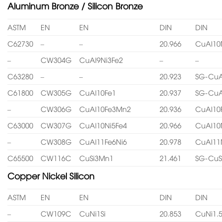
Aluminum Bronze / Silicon Bronze
ASTM
EN
EN
DIN
DIN
C62730
–
–
20.966
CuAl10
–
CW304G
CuAl9Ni3Fe2
–
–
C63280
–
–
20.923
SG-CuA
C61800
CW305G
CuAl10Fe1
20.937
SG-CuA
–
CW306G
CuAl10Fe3Mn2
20.936
CuAl10
C63000
CW307G
CuAl10Ni5Fe4
20.966
CuAl10
–
CW308G
CuAl11Fe6Ni6
20.978
CuAl11
C65500
CW116C
CuSi3Mn1
21.461
SG-CuS
Copper Nickel Silicon
ASTM
EN
EN
DIN
DIN
–
CW109C
CuNi1Si
20.853
CuNi1.5