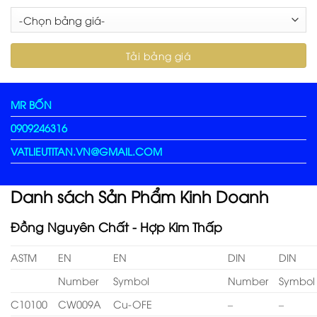
MR BỐN
0909246316
VATLIEUTITAN.VN@GMAIL.COM
Danh sách Sản Phẩm Kinh Doanh
Đồng Nguyên Chất - Hợp Kim Thấp
ASTM
EN
EN
DIN
DIN
Number
Symbol
Number
Symbol
C10100
CW009A
Cu-OFE
–
–