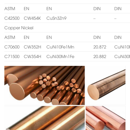
ASTM
EN
EN
DIN
DIN
C42500
CW454K
CuSn3Zn9
–
–
Copper Nickel
ASTM
EN
EN
DIN
DIN
C70600
CW352H
CuNi10Fe1Mn
20.872
CuNi10
C71500
CW354H
CuNi30Mn1Fe
20.882
CuNi30