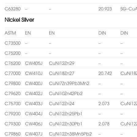
C63280
–
–
20.923
SG-CuA
Nickel Silver
ASTM
EN
EN
DIN
DIN
C73500
–
–
–
–
C75200
–
–
–
–
C76200
CW405J
CuNi12Zn29
–
–
C77000
CW410J
CuNi18Zn27
20.742
CuNi18
C79800
CW400J
CuNi7Zn39Pb3Mn2
–
–
C79620
CW402J
CuNi10Zn42Pb2
–
–
C75700
CW403J
CuNi12Zn24
2.073
CuNi12
C79200
CW404J
CuNi12Zn25Pb1
–
–
C79300
CW406J
CuNi12Zn30Pb1
2.078
CuNi12
C79860
CW407J
CuNi12Zn38Mn5Pb2
–
–