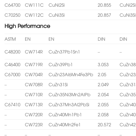
C64700
CW111C
CuNi2Si
20.855
CuNi2Si
C70250
CW112C
CuNi3Si
20.857
CuNi3Si
High Performance
ASTM
EN
EN
DIN
DIN
C48200
CW714R
CuZn37Pb1Sn1
–
–
C46400
CW719R
CuZn39Pb1
3.053
CuZn38
C67000
CW704R
CuZn23Al6Mn4Fe3Pb
2.05
CuZn23
–
CW708R
CuZn31Si
2.049
CuZn31
–
CW710R
CuZn35Ni3Mn2AlPb
2.054
CuZn35
C67410
CW713R
CuZn37Mn3Al2PbSi
2.055
CuZn40
–
CW720R
CuZn40Mn1Pb1
2.058
CuZn4
–
CW723R
CuZn40Mn2Fe1
20.572
CuZn4
–
–
–
–
–