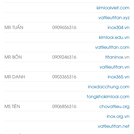
kimloaiviet.com
vatlieutitan.xyz
MR TUẤN
0909656316
inox304.vn
kimloai.edu.vn
vatlieutitan.com
MR BỐN
0909246316
titaninox
.vn
vatlieutitan.vn
MR DANH
0903365316
inox365.vn
inoxdacchung.com
tongkhokimloai.com
MS TIÊN
0906856316
chovatlieu.org
inox.org.vn
vatlieutitan.net