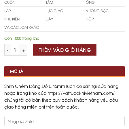
CUỘN
TẤM
ỐNG
LÁP
LỤC GIÁC
VUÔNG ĐẶC
PHỤ KIỆN
DÂY
HỘP
VÀ CÁC LOẠI KHÁC
Còn 1000 trong kho
Số lượng
THÊM VÀO GIỎ HÀNG
MÔ TẢ
Shim Chêm Đồng Đỏ 0.46mm luôn có sẵn tại cửa hàng
hoặc trong kho của https://vattucokhivietnam.com/
chúng tôi có bán theo quy cách khách hàng yêu cầu,
giao hàng miễn phí trên toàn quốc.