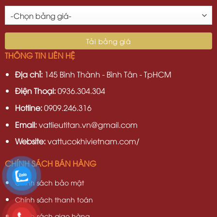
THÔNG TIN LIÊN HỆ
Địa chỉ:
145 Bình Thành - Bình Tân - TpHCM
Điện Thoại:
0936.304.304
Hotline:
0909.246.316
Email:
vatlieutitan.vn@gmail.com
Website:
vattucokhivietnam.com/
CHÍNH SÁCH BÁN HÀNG
Chính sách bảo mật
Chính sách thanh toán
Chính sách giao hàng