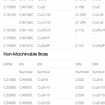
C15000
CW120C
CuZr
2.158
CuZr
C18150
CW106C
CuCr1Zr
21.293
CuCrZr
CW106C
CuCr1Zr
21.293
CuCrZr
C18700
CW113C
CuPb1P
2.116
CuPb1
C19000
CW108C
CuNi1P
–
–
C19400
CW107C
CuFe2P
2.131
CuFe2P
Non-Machinable Brass
ASTM
EN
EN
DIN
DIN
Number
Symbol
Number
Symbol
C21000
CW500L
CuZn5
2.022
CuZn5
C22000
CW501L
CuZn10
2.023
CuZn10
C23000
CW502L
CuZn15
2.024
CuZn15
C24000
CW503L
CuZn20
2.025
CuZn20