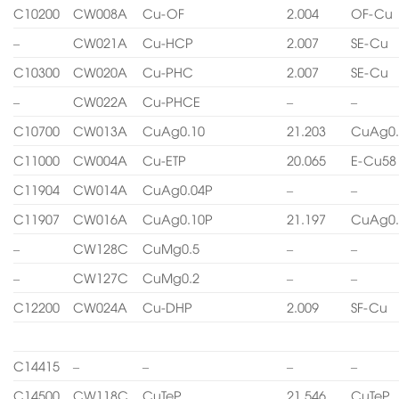
C10200
CW008A
Cu-OF
2.004
OF-Cu
–
CW021A
Cu-HCP
2.007
SE-Cu
C10300
CW020A
Cu-PHC
2.007
SE-Cu
–
CW022A
Cu-PHCE
–
–
C10700
CW013A
CuAg0.10
21.203
CuAg0.
C11000
CW004A
Cu-ETP
20.065
E-Cu58
C11904
CW014A
CuAg0.04P
–
–
C11907
CW016A
CuAg0.10P
21.197
CuAg0.
–
CW128C
CuMg0.5
–
–
–
CW127C
CuMg0.2
–
–
C12200
CW024A
Cu-DHP
2.009
SF-Cu
C14415
–
–
–
–
C14500
CW118C
CuTeP
21.546
CuTeP