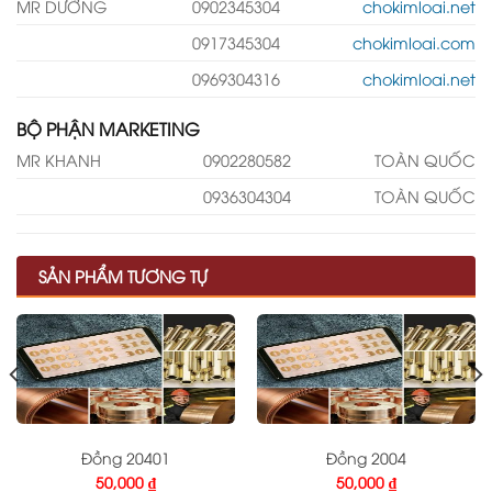
MR DƯỠNG
0902345304
chokimloai.net
0917345304
chokimloai.com
0969304316
chokimloai.net
BỘ PHẬN MARKETING
MR KHANH
0902280582
TOÀN QUỐC
0936304304
TOÀN QUỐC
SẢN PHẨM TƯƠNG TỰ
Đồng 20401
Đồng 2004
50,000
₫
50,000
₫