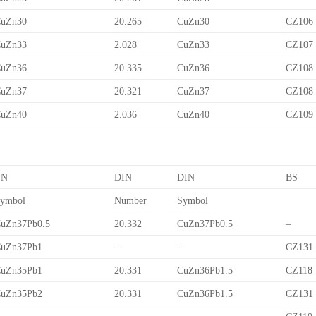
uZn30
20.265
CuZn30
CZ106
uZn33
2.028
CuZn33
CZ107
uZn36
20.335
CuZn36
CZ108
uZn37
20.321
CuZn37
CZ108
uZn40
2.036
CuZn40
CZ109
EN
DIN
DIN
BS
ymbol
Number
Symbol
uZn37Pb0.5
20.332
CuZn37Pb0.5
–
uZn37Pb1
–
–
CZ131
uZn35Pb1
20.331
CuZn36Pb1.5
CZ118
uZn35Pb2
20.331
CuZn36Pb1.5
CZ131