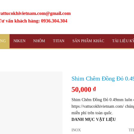
vattucokhivietnam.com@gmail.com
Tư vấn khách hàng: 0936.304.304
ỒNG
NIKEN
NHÔM
TITAN
SẢN PHẨM KHÁC
TÀI LIỆU 
Shim Chêm Đồng Đỏ 0.
50,000
₫
Shim Chêm Đồng Đỏ 0.49mm luôn có 
https://vattucokhivietnam.com/ chún
miễn phí trên toàn quốc.
DANH MỤC VẬT LIỆU
INOX
TI