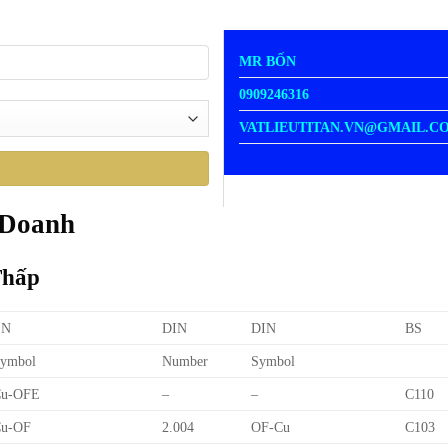
MR BỐN
0909246316
VATLIEUTITAN.VN@GMAIL.C
 Doanh
Thấp
EN
DIN
DIN
BS
ymbol
Number
Symbol
Cu-OFE
–
–
C110
u-OF
2.004
OF-Cu
C103