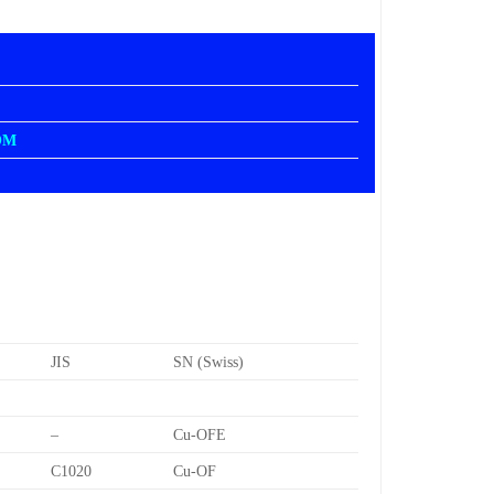
OM
JIS
SN (Swiss)
–
Cu-OFE
C1020
Cu-OF