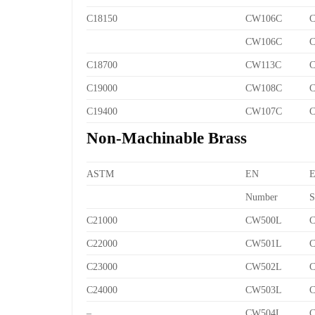
C18150
CW106C
C
CW106C
C
C18700
CW113C
C
C19000
CW108C
C
C19400
CW107C
C
Non-Machinable Brass
ASTM
EN
Number
S
C21000
CW500L
C
C22000
CW501L
C
C23000
CW502L
C
C24000
CW503L
C
–
CW504L
C