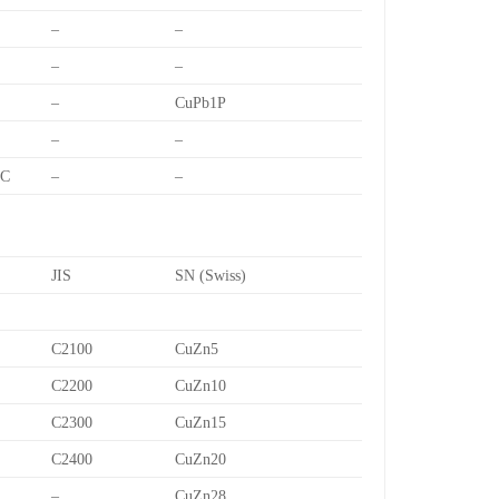
–
–
–
–
–
CuPb1P
–
–
7C
–
–
JIS
SN (Swiss)
C2100
CuZn5
C2200
CuZn10
C2300
CuZn15
C2400
CuZn20
–
CuZn28