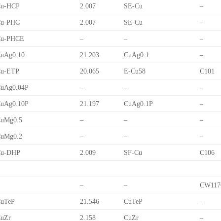
Cu-HCP
2.007
SE-Cu
–
Cu-PHC
2.007
SE-Cu
–
Cu-PHCE
–
–
–
uAg0.10
21.203
CuAg0.1
–
Cu-ETP
20.065
E-Cu58
C101
uAg0.04P
–
–
–
uAg0.10P
21.197
CuAg0.1P
–
uMg0.5
–
–
–
uMg0.2
–
–
–
Cu-DHP
2.009
SF-Cu
C106
–
–
CW117
uTeP
21.546
CuTeP
–
uZr
2.158
CuZr
–