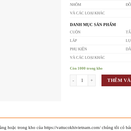
NHÔM
Đ
VÀ CÁC LOẠI KHÁC
DANH MỤC SẢN PHẨM
CUỘN
T
LÁP
LỤ
PHỤ KIỆN
D
VÀ CÁC LOẠI KHÁC
Còn 1000 trong kho
Số lượng
THÊM VÀ
g hoặc trong kho của https://vattucokhivietnam.com/ chúng tôi có bá