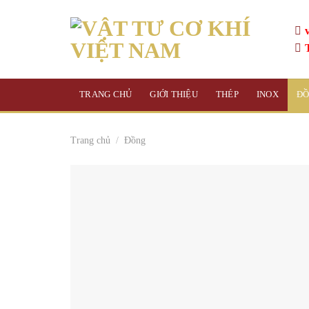
Skip
to
content
TRANG CHỦ
GIỚI THIỆU
THÉP
INOX
Đ
Trang chủ
/
Đồng