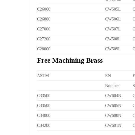
C26000
CW505L
C
C26800
CW506L
C
C27000
CW507L
C
C27200
CW508L
C
C28000
CW509L
C
Free Machining Brass
ASTM
EN
Number
S
C33500
CW604N
C
C33500
CW605N
C
C34000
CW600N
C
C34200
CW601N
C