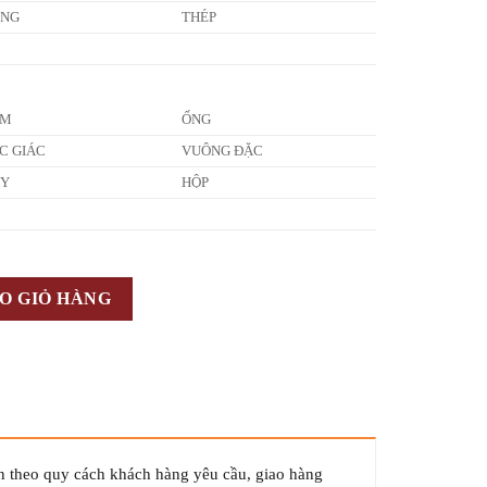
ỒNG
THÉP
ẤM
ỐNG
C GIÁC
VUÔNG ĐẶC
ÂY
HỘP
O GIỎ HÀNG
n theo quy cách khách hàng yêu cầu, giao hàng