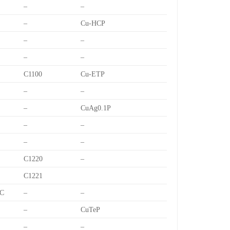
–
–
–
Cu-HCP
–
–
–
–
C1100
Cu-ETP
–
–
–
CuAg0.1P
–
–
–
–
C1220
–
C1221
C
–
–
–
CuTeP
–
–