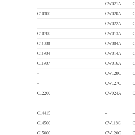
–
CW021A
C10300
CW020A
–
CW022A
C10700
CW013A
C
C11000
CW004A
C11904
CW014A
C
C11907
CW016A
C
–
CW128C
C
–
CW127C
C
C12200
CW024A
C14415
–
–
C14500
CW118C
C
C15000
CW120C
C