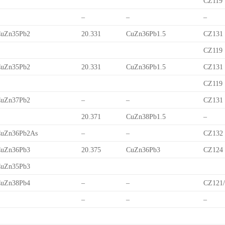
CZ119
–
–
–
uZn35Pb2
20.331
CuZn36Pb1.5
CZ131
CZ119
uZn35Pb2
20.331
CuZn36Pb1.5
CZ131
CZ119
uZn37Pb2
–
–
CZ131
20.371
CuZn38Pb1.5
–
uZn36Pb2As
–
–
CZ132
uZn36Pb3
20.375
CuZn36Pb3
CZ124
uZn35Pb3
uZn38Pb4
–
–
CZ121
–
–
–