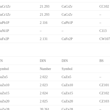
uCr1Zr
21.293
CuCrZr
CC102
uCr1Zr
21.293
CuCrZr
–
uPb1P
2.116
CuPb1P
–
uNi1P
–
–
C113
uFe2P
2.131
CuFe2P
CW10
EN
DIN
DIN
BS
ymbol
Number
Symbol
uZn5
2.022
CuZn5
–
uZn10
2.023
CuZn10
CZ101
uZn15
2.024
CuZn15
CZ102
uZn20
2.025
CuZn20
CZ103
uZn28
20.261
CuZn28
–