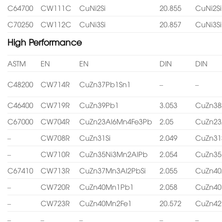
C64700
CW111C
CuNi2Si
20.855
CuNi2Si
C70250
CW112C
CuNi3Si
20.857
CuNi3Si
High Performance
ASTM
EN
EN
DIN
DIN
C48200
CW714R
CuZn37Pb1Sn1
–
–
C46400
CW719R
CuZn39Pb1
3.053
CuZn38
C67000
CW704R
CuZn23Al6Mn4Fe3Pb
2.05
CuZn23
–
CW708R
CuZn31Si
2.049
CuZn31
–
CW710R
CuZn35Ni3Mn2AlPb
2.054
CuZn35
C67410
CW713R
CuZn37Mn3Al2PbSi
2.055
CuZn40
–
CW720R
CuZn40Mn1Pb1
2.058
CuZn4
–
CW723R
CuZn40Mn2Fe1
20.572
CuZn4
–
–
–
–
–