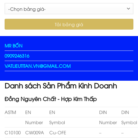
MR BỐN
0909246316
VATLIEUTITAN.VN@GMAIL.COM
Danh sách Sản Phẩm Kinh Doanh
Đồng Nguyên Chất - Hợp Kim Thấp
ASTM
EN
EN
DIN
DIN
Number
Symbol
Number
Symbol
C10100
CW009A
Cu-OFE
–
–