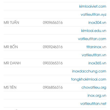
kimloaiviet.com
vatlieutitan.xyz
MR TUẤN
0909656316
inox304.vn
kimloai.edu.vn
vatlieutitan.com
MR BỐN
0909246316
titaninox
.vn
vatlieutitan.vn
MR DANH
0903365316
inox365.vn
inoxdacchung.com
tongkhokimloai.com
MS TIÊN
0906856316
chovatlieu.org
inox.org.vn
vatlieutitan.net