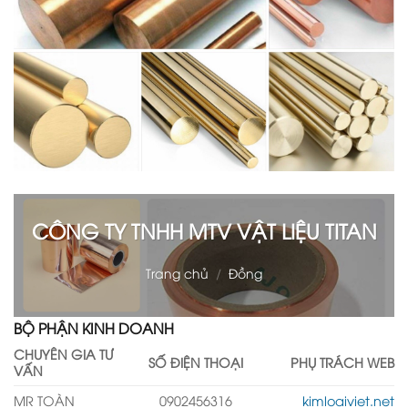
CÔNG TY TNHH MTV VẬT LIỆU TITAN
Trang chủ
/
Đồng
BỘ PHẬN KINH DOANH
CHUYÊN GIA TƯ
SỐ ĐIỆN THOẠI
PHỤ TRÁCH WEB
VẤN
MR TOÀN
0902456316
kimloaiviet.net