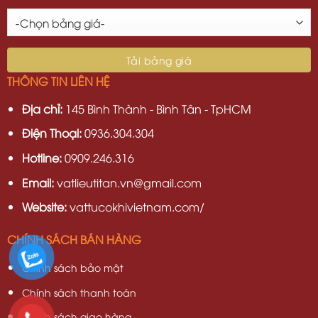
THÔNG TIN LIÊN HỆ
Địa chỉ:
145 Bình Thành - Bình Tân - TpHCM
Điện Thoại:
0936.304.304
Hotline:
0909.246.316
Email:
vatlieutitan.vn@gmail.com
Website:
vattucokhivietnam.com/
CHÍNH SÁCH BÁN HÀNG
Chính sách bảo mật
Chính sách thanh toán
Chính sách giao hàng