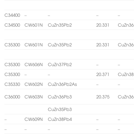
C34400
–
–
–
–
C34500
CW601N
CuZn35Pb2
20.331
CuZn36
C35300
CW601N
CuZn35Pb2
20.331
CuZn36
C35300
CW606N
CuZn37Pb2
–
–
C35300
–
–
20.371
CuZn38
C35330
CW602N
CuZn36Pb2As
–
–
C36000
CW603N
CuZn36Pb3
20.375
CuZn36
CuZn35Pb3
–
CW609N
CuZn38Pb4
–
–
–
–
–
–
–