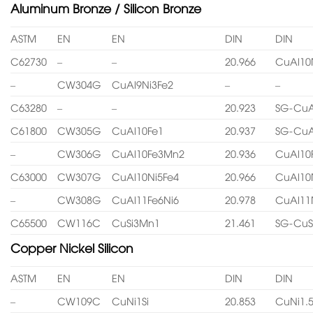
Aluminum Bronze / Silicon Bronze
ASTM
EN
EN
DIN
DIN
C62730
–
–
20.966
CuAl10
–
CW304G
CuAl9Ni3Fe2
–
–
C63280
–
–
20.923
SG-CuA
C61800
CW305G
CuAl10Fe1
20.937
SG-CuA
–
CW306G
CuAl10Fe3Mn2
20.936
CuAl10
C63000
CW307G
CuAl10Ni5Fe4
20.966
CuAl10
–
CW308G
CuAl11Fe6Ni6
20.978
CuAl11
C65500
CW116C
CuSi3Mn1
21.461
SG-CuS
Copper Nickel Silicon
ASTM
EN
EN
DIN
DIN
–
CW109C
CuNi1Si
20.853
CuNi1.5