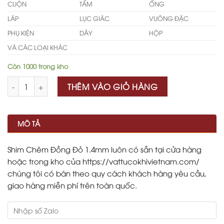
CUỘN
TẤM
ỐNG
LÁP
LỤC GIÁC
VUÔNG ĐẶC
PHỤ KIỆN
DÂY
HỘP
VÀ CÁC LOẠI KHÁC
Còn 1000 trong kho
Số lượng
THÊM VÀO GIỎ HÀNG
MÔ TẢ
Shim Chêm Đồng Đỏ 1.4mm luôn có sẵn tại cửa hàng
hoặc trong kho của https://vattucokhivietnam.com/
chúng tôi có bán theo quy cách khách hàng yêu cầu,
giao hàng miễn phí trên toàn quốc.