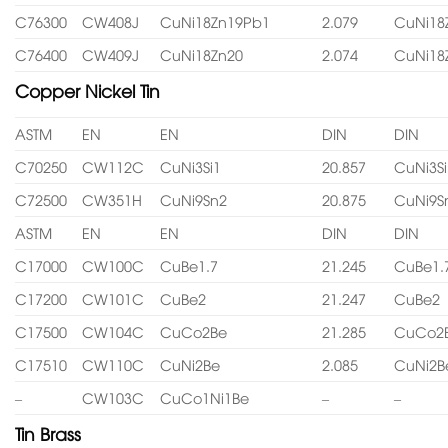
C76300
CW408J
CuNi18Zn19Pb1
2.079
CuNi18
C76400
CW409J
CuNi18Zn20
2.074
CuNi18
Copper Nickel Tin
ASTM
EN
EN
DIN
DIN
C70250
CW112C
CuNi3Si1
20.857
CuNi3Si
C72500
CW351H
CuNi9Sn2
20.875
CuNi9S
ASTM
EN
EN
DIN
DIN
C17000
CW100C
CuBe1.7
21.245
CuBe1.
C17200
CW101C
CuBe2
21.247
CuBe2
C17500
CW104C
CuCo2Be
21.285
CuCo2
C17510
CW110C
CuNi2Be
2.085
CuNi2B
–
CW103C
CuCo1Ni1Be
–
–
Tin Brass