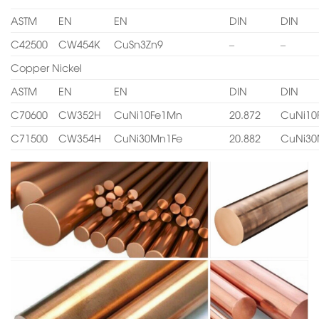
ASTM
EN
EN
DIN
DIN
C42500
CW454K
CuSn3Zn9
–
–
Copper Nickel
ASTM
EN
EN
DIN
DIN
C70600
CW352H
CuNi10Fe1Mn
20.872
CuNi10
C71500
CW354H
CuNi30Mn1Fe
20.882
CuNi30