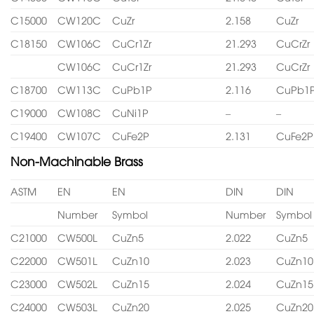
C15000
CW120C
CuZr
2.158
CuZr
C18150
CW106C
CuCr1Zr
21.293
CuCrZr
CW106C
CuCr1Zr
21.293
CuCrZr
C18700
CW113C
CuPb1P
2.116
CuPb1
C19000
CW108C
CuNi1P
–
–
C19400
CW107C
CuFe2P
2.131
CuFe2P
Non-Machinable Brass
ASTM
EN
EN
DIN
DIN
Number
Symbol
Number
Symbol
C21000
CW500L
CuZn5
2.022
CuZn5
C22000
CW501L
CuZn10
2.023
CuZn10
C23000
CW502L
CuZn15
2.024
CuZn15
C24000
CW503L
CuZn20
2.025
CuZn20