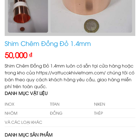
Shim Chêm Đồng Đỏ 1.4mm
50,000
₫
Shim Chêm Đồng Đỏ 1.4mm luôn có sẵn tại cửa hàng hoặc
trong kho của https://vattucokhivietnam.com/ chúng tôi có
bán theo quy cách khách hàng yêu cầu, giao hàng miễn
phí trên toàn quốc.
DANH MỤC VẬT LIỆU
INOX
TITAN
NIKEN
NHÔM
ĐỒNG
THÉP
VÀ CÁC LOẠI KHÁC
DANH MỤC SẢN PHẨM