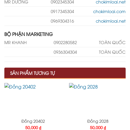
MR DƯỠNG
0902345304
chokimloai.net
0917345304
chokimloai.com
0969304316
chokimloai.net
BỘ PHẬN MARKETING
MR KHANH
0902280582
TOÀN QUỐC
0936304304
TOÀN QUỐC
SẢN PHẨM TƯƠNG TỰ
Đồng 20402
Đồng 2028
50,000
₫
50,000
₫