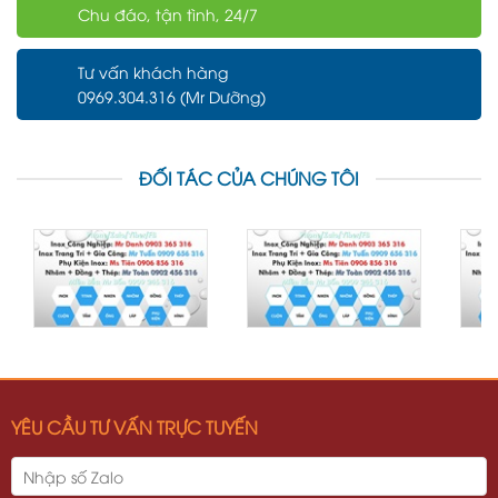
Chu đáo, tận tình, 24/7
Tư vấn khách hàng
0969.304.316 (Mr Dưỡng)
ĐỐI TÁC CỦA CHÚNG TÔI
YÊU CẦU TƯ VẤN TRỰC TUYẾN