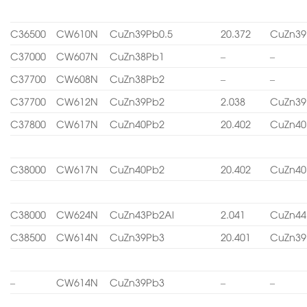
C36500
CW610N
CuZn39Pb0.5
20.372
CuZn39
C37000
CW607N
CuZn38Pb1
–
–
C37700
CW608N
CuZn38Pb2
–
–
C37700
CW612N
CuZn39Pb2
2.038
CuZn39
C37800
CW617N
CuZn40Pb2
20.402
CuZn40
C38000
CW617N
CuZn40Pb2
20.402
CuZn40
C38000
CW624N
CuZn43Pb2Al
2.041
CuZn44
C38500
CW614N
CuZn39Pb3
20.401
CuZn39
–
CW614N
CuZn39Pb3
–
–