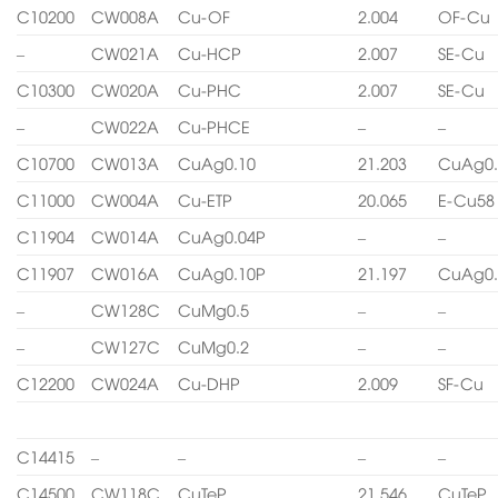
C10200
CW008A
Cu-OF
2.004
OF-Cu
–
CW021A
Cu-HCP
2.007
SE-Cu
C10300
CW020A
Cu-PHC
2.007
SE-Cu
–
CW022A
Cu-PHCE
–
–
C10700
CW013A
CuAg0.10
21.203
CuAg0.
C11000
CW004A
Cu-ETP
20.065
E-Cu58
C11904
CW014A
CuAg0.04P
–
–
C11907
CW016A
CuAg0.10P
21.197
CuAg0.
–
CW128C
CuMg0.5
–
–
–
CW127C
CuMg0.2
–
–
C12200
CW024A
Cu-DHP
2.009
SF-Cu
C14415
–
–
–
–
C14500
CW118C
CuTeP
21.546
CuTeP