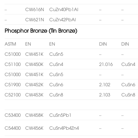
–
CW616N
CuZn40Pb1Al
–
–
–
CW621N
CuZn42PbAl
–
–
Phosphor Bronze (Tin Bronze)
ASTM
EN
EN
DIN
DIN
C51000
CW451K
CuSn5
–
–
C51100
CW450K
CuSn4
21.016
CuSn4
C51000
CW451K
CuSn5
–
–
C51900
CW452K
CuSn6
2.102
CuSn6
C52100
CW453K
CuSn8
2.103
CuSn8
C53400
CW458K
CuSn5Pb1
–
–
C54400
CW456K
CuSn4Pb4Zn4
–
–