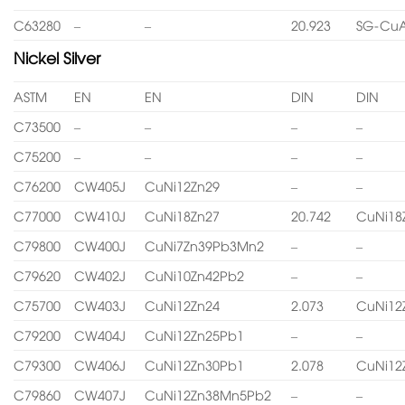
C63280
–
–
20.923
SG-CuA
Nickel Silver
ASTM
EN
EN
DIN
DIN
C73500
–
–
–
–
C75200
–
–
–
–
C76200
CW405J
CuNi12Zn29
–
–
C77000
CW410J
CuNi18Zn27
20.742
CuNi18
C79800
CW400J
CuNi7Zn39Pb3Mn2
–
–
C79620
CW402J
CuNi10Zn42Pb2
–
–
C75700
CW403J
CuNi12Zn24
2.073
CuNi12
C79200
CW404J
CuNi12Zn25Pb1
–
–
C79300
CW406J
CuNi12Zn30Pb1
2.078
CuNi12
C79860
CW407J
CuNi12Zn38Mn5Pb2
–
–