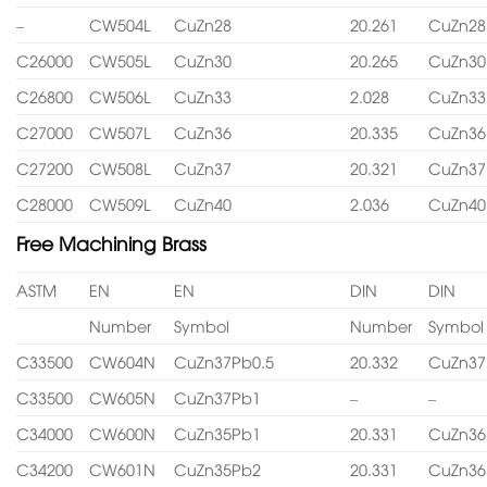
–
CW504L
CuZn28
20.261
CuZn28
C26000
CW505L
CuZn30
20.265
CuZn30
C26800
CW506L
CuZn33
2.028
CuZn33
C27000
CW507L
CuZn36
20.335
CuZn36
C27200
CW508L
CuZn37
20.321
CuZn37
C28000
CW509L
CuZn40
2.036
CuZn40
Free Machining Brass
ASTM
EN
EN
DIN
DIN
Number
Symbol
Number
Symbol
C33500
CW604N
CuZn37Pb0.5
20.332
CuZn37
C33500
CW605N
CuZn37Pb1
–
–
C34000
CW600N
CuZn35Pb1
20.331
CuZn36
C34200
CW601N
CuZn35Pb2
20.331
CuZn36