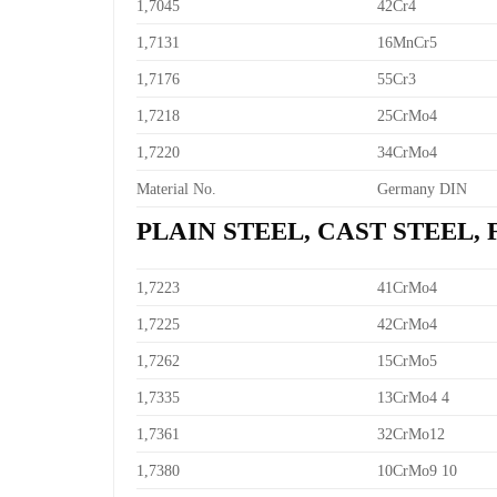
1,7045
42Cr4
1,7131
16MnCr5
1,7176
55Cr3
1,7218
25CrMo4
1,7220
34CrMo4
Material No.
Germany DIN
PLAIN STEEL, CAST STEEL,
1,7223
41CrMo4
1,7225
42CrMo4
1,7262
15CrMo5
1,7335
13CrMo4 4
1,7361
32CrMo12
1,7380
10CrMo9 10