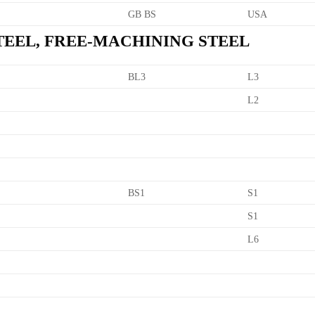
GB BS
USA
TEEL, FREE-MACHINING STEEL
BL3
L3
L2
BS1
S1
S1
L6