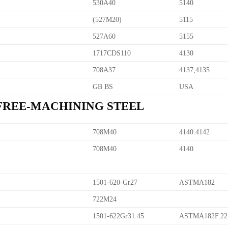
530A40
5140
(527M20)
5115
527A60
5155
1717CDS110
4130
708A37
4137;4135
GB BS
USA
 FREE-MACHINING STEEL
708M40
4140:4142
708M40
4140
1501-620-Gr27
ASTMA182
722M24
1501-622Gr31:45
ASTMA182F.22