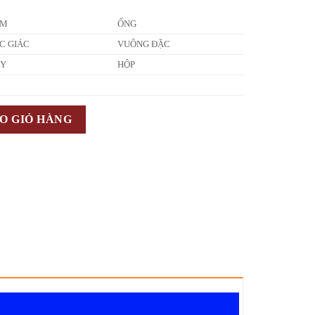
ẤM
ỐNG
C GIÁC
VUÔNG ĐẶC
ÂY
HỘP
O GIỎ HÀNG