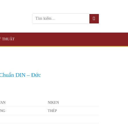
KỸ THUẬT
 Chuẩn DIN – Đức
TAN
NIKEN
ỒNG
THÉP