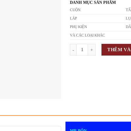
DANH MỤC SẢN PHẨM
CUỘN
T
LÁP
LỤ
PHỤ KIỆN
D
VÀ CÁC LOẠI KHÁC
Số lượng
THÊM VÀ
MR BỐN