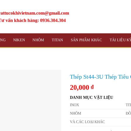
vattucokhivietnam.com@gmail.com
Tư vấn khách hàng: 0936.304.304
ỒNG
NIKEN
NHÔM
TITAN
SẢN PHẨM KHÁC
TÀI LIỆU 
Thép St44-3U Thép Tiêu
20,000
₫
DANH MỤC VẬT LIỆU
INOX
TI
NHÔM
Đ
VÀ CÁC LOẠI KHÁC