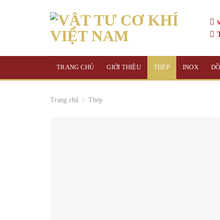
Skip
to
content
TRANG CHỦ
GIỚI THIỆU
THÉP
INOX
Đ
Trang chủ
/
Thép