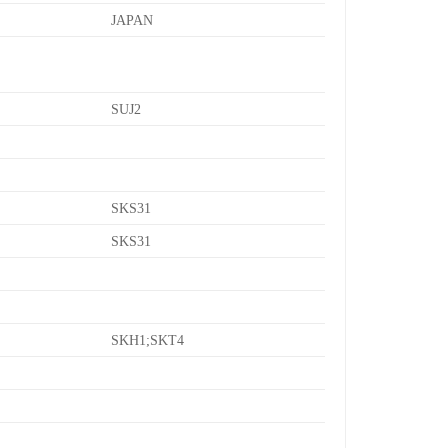
JAPAN
SUJ2
SKS31
SKS31
SKH1;SKT4