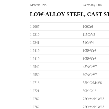
Material No.
Germany DIN
LOW-ALLOY STEEL, CAST S
1,2067
100Cr6
1,2210
115CrV3
1,2241
51CrV4
1,2419
105WCr6
1,2419
105WCr6
1,2542
45WCrV7
1,2550
60WCrV7
1,2713
55NiCrMoV6
1,2721
50NiCr13
1,2762
75CrMoNiW67
1,2762
75CrMoNiW67