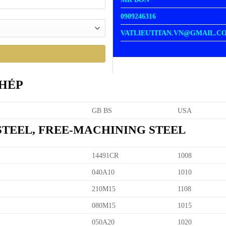
0909246316
VATLIEUTITAN.VN@GMAIL.C
THÉP
GB BS
USA
 STEEL, FREE-MACHINING STEEL
14491CR
1008
040A10
1010
210M15
1108
080M15
1015
050A20
1020