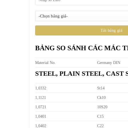
BẢNG SO SÁNH CÁC MÁC 
Material No.
Germany DIN
STEEL, PLAIN STEEL, CAST
1,0332
St14
1,1121
Ck10
1,0721
10S20
1,0401
C15
1,0402
C22