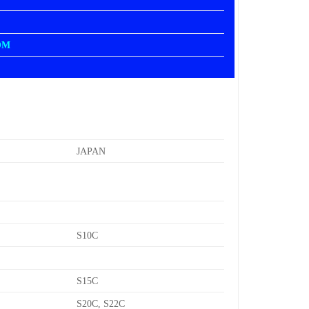
OM
JAPAN
S10C
S15C
S20C, S22C