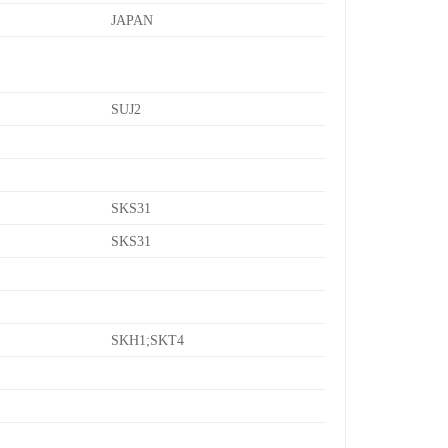
JAPAN
SUJ2
SKS31
SKS31
SKH1;SKT4