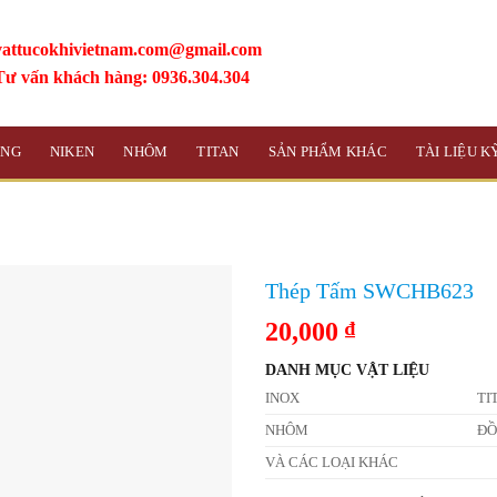
vattucokhivietnam.com@gmail.com
Tư vấn khách hàng: 0936.304.304
ỒNG
NIKEN
NHÔM
TITAN
SẢN PHẨM KHÁC
TÀI LIỆU 
Thép Tấm SWCHB623
20,000
₫
DANH MỤC VẬT LIỆU
INOX
TI
NHÔM
Đ
VÀ CÁC LOẠI KHÁC