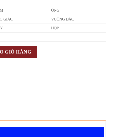
ẤM
ỐNG
C GIÁC
VUÔNG ĐẶC
ÂY
HỘP
O GIỎ HÀNG