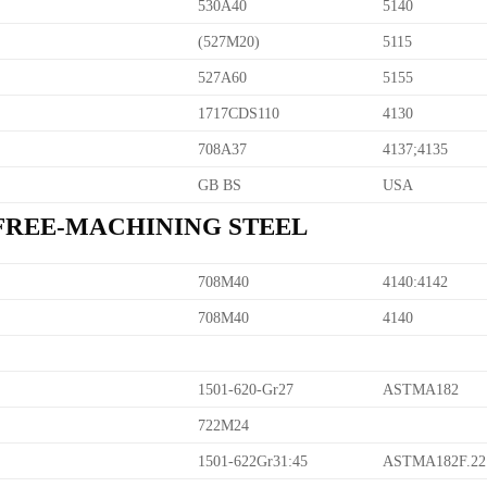
530A40
5140
(527M20)
5115
527A60
5155
1717CDS110
4130
708A37
4137;4135
GB BS
USA
 FREE-MACHINING STEEL
708M40
4140:4142
708M40
4140
1501-620-Gr27
ASTMA182
722M24
1501-622Gr31:45
ASTMA182F.22