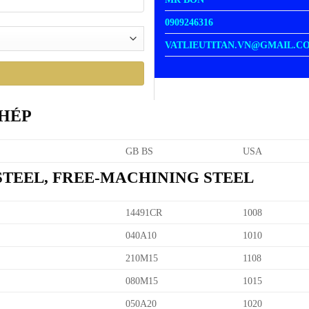
0909246316
VATLIEUTITAN.VN@GMAIL.C
THÉP
GB BS
USA
 STEEL, FREE-MACHINING STEEL
14491CR
1008
040A10
1010
210M15
1108
080M15
1015
050A20
1020