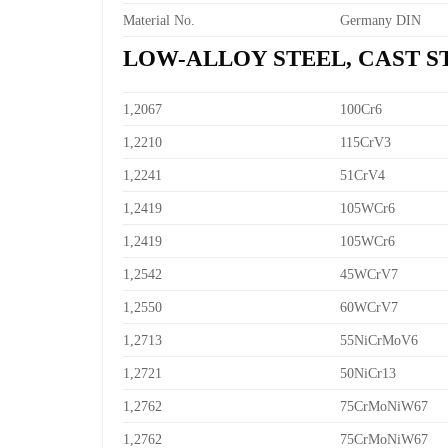
Material No.
Germany DIN
LOW-ALLOY STEEL, CAST S
1,2067
100Cr6
1,2210
115CrV3
1,2241
51CrV4
1,2419
105WCr6
1,2419
105WCr6
1,2542
45WCrV7
1,2550
60WCrV7
1,2713
55NiCrMoV6
1,2721
50NiCr13
1,2762
75CrMoNiW67
1,2762
75CrMoNiW67