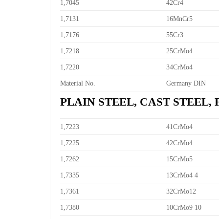
1,7045
42Cr4
1,7131
16MnCr5
1,7176
55Cr3
1,7218
25CrMo4
1,7220
34CrMo4
Material No.
Germany DIN
PLAIN STEEL, CAST STEEL,
1,7223
41CrMo4
1,7225
42CrMo4
1,7262
15CrMo5
1,7335
13CrMo4 4
1,7361
32CrMo12
1,7380
10CrMo9 10