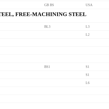
GB BS
USA
TEEL, FREE-MACHINING STEEL
BL3
L3
L2
BS1
S1
S1
L6