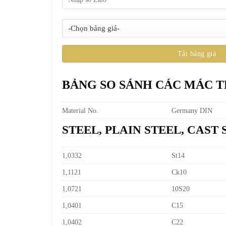
BẢNG SO SÁNH CÁC MÁC 
Material No.
Germany DIN
STEEL, PLAIN STEEL, CAST
1,0332
St14
1,1121
Ck10
1,0721
10S20
1,0401
C15
1,0402
C22