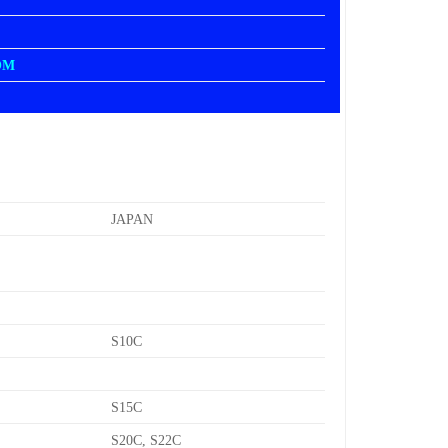
OM
JAPAN
S10C
S15C
S20C, S22C