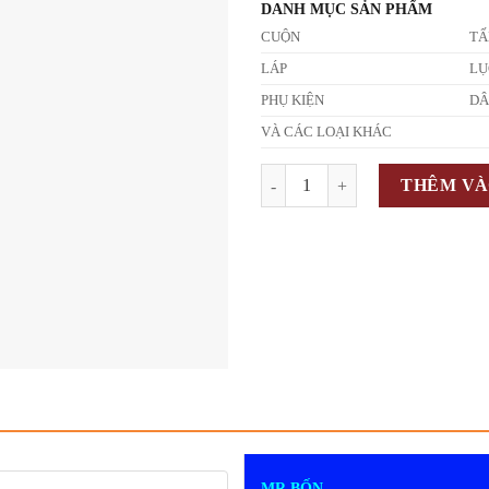
DANH MỤC SẢN PHẨM
CUỘN
T
LÁP
LỤ
PHỤ KIỆN
D
VÀ CÁC LOẠI KHÁC
Số lượng
THÊM VÀ
MR BỐN