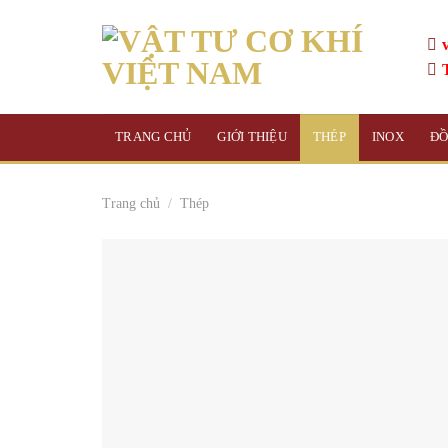
Skip
to
content
TRANG CHỦ
GIỚI THIỆU
THÉP
INOX
Đ
Trang chủ
/
Thép