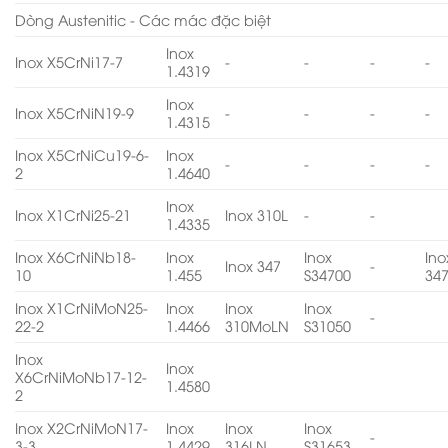
Dòng Austenitic - Các mác đặc biệt
Inox
Inox X5CrNi17-7
-
-
-
-
1.4319
Inox
Inox X5CrNiN19-9
-
-
-
-
1.4315
Inox X5CrNiCu19-6-
Inox
-
-
-
-
2
1.4640
Inox
Inox X1CrNi25-21
Inox 310L
-
-
1.4335
Inox X6CrNiNb18-
Inox
Inox
Ino
Inox 347
-
10
1.455
S34700
34
Inox X1CrNiMoN25-
Inox
Inox
Inox
-
22-2
1.4466
310MoLN
S31050
Inox
Inox
X6CrNiMoNb17-12-
1.4580
2
Inox X2CrNiMoN17-
Inox
Inox
Inox
-
3-3
1.4429
316LN
S31653