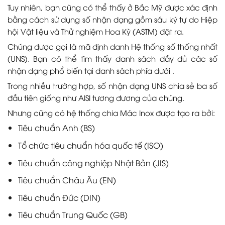
Tuy nhiên, bạn cũng có thể thấy ở Bắc Mỹ được xác định
bằng cách sử dụng số nhận dạng gồm sáu ký tự do Hiệp
hội Vật liệu và Thử nghiệm Hoa Kỳ (ASTM) đặt ra.
Chúng được gọi là mã định danh Hệ thống số thống nhất
(UNS). Bạn có thể tìm thấy danh sách đầy đủ các số
nhận dạng phổ biến tại danh sách phía dưới .
Trong nhiều trường hợp, số nhận dạng UNS chia sẻ ba số
đầu tiên giống như AISI tương đương của chúng.
Nhưng cũng có hệ thống chia Mác Inox được tạo ra bởi:
Tiêu chuẩn Anh (BS)
Tổ chức tiêu chuẩn hóa quốc tế (ISO)
Tiêu chuẩn công nghiệp Nhật Bản (JIS)
Tiêu chuẩn Châu Âu (EN)
Tiêu chuẩn Đức (DIN)
Tiêu chuẩn Trung Quốc (GB)