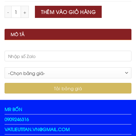
Số lượng
THÊM VÀO GIỎ HÀNG
MÔ TẢ
MR BỐN
0909246316
VATLIEUTITAN.VN@GMAIL.COM