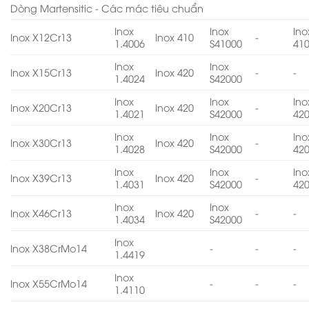
Dòng Martensitic - Các mác tiêu chuẩn
Inox
Inox
Ino
Inox X12Cr13
Inox 410
-
1.4006
S41000
41
Inox
Inox
Inox X15Cr13
Inox 420
-
-
1.4024
S42000
Inox
Inox
Ino
Inox X20Cr13
Inox 420
-
1.4021
S42000
42
Inox
Inox
Ino
Inox X30Cr13
Inox 420
-
1.4028
S42000
42
Inox
Inox
Ino
Inox X39Cr13
Inox 420
-
1.4031
S42000
42
Inox
Inox
Inox X46Cr13
Inox 420
-
-
1.4034
S42000
Inox
Inox X38CrMo14
-
-
-
1.4419
Inox
Inox X55CrMo14
-
-
-
1.4110