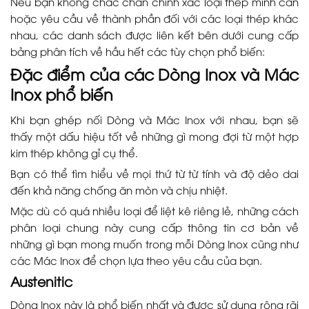
Nếu bạn không chắc chắn chính xác loại thép mình cần
hoặc yêu cầu về thành phần đối với các loại thép khác
nhau, các danh sách được liên kết bên dưới cung cấp
bảng phân tích về hầu hết các tùy chọn phổ biến:
Đặc điểm của các Dòng Inox và Mác
Inox phổ biến
Khi bạn ghép nối Dòng và Mác Inox với nhau, bạn sẽ
thấy một dấu hiệu tốt về những gì mong đợi từ một hợp
kim thép không gỉ cụ thể.
Bạn có thể tìm hiểu về mọi thứ từ từ tính và độ dẻo dai
đến khả năng chống ăn mòn và chịu nhiệt.
Mặc dù có quá nhiều loại để liệt kê riêng lẻ, những cách
phân loại chung này cung cấp thông tin cơ bản về
những gì bạn mong muốn trong mỗi Dòng Inox cũng như
các Mác Inox để chọn lựa theo yêu cầu của bạn.
Austenitic
Dòng Inox này là phổ biến nhất và được sử dụng rộng rãi