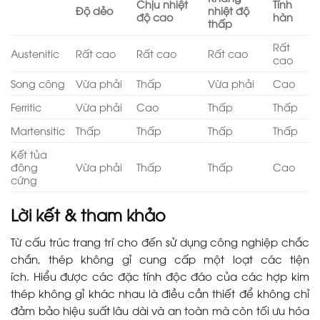
Chịu nhiệt
Tính
Độ dẻo
nhiệt độ
độ cao
hàn
thấp
Rất
Austenitic
Rất cao
Rất cao
Rất cao
cao
Song công
Vừa phải
Thấp
Vừa phải
Cao
Ferritic
Vừa phải
Cao
Thấp
Thấp
Martensitic
Thấp
Thấp
Thấp
Thấp
Kết tủa
đông
Vừa phải
Thấp
Thấp
Cao
cứng
Lời kết & tham khảo
Từ cấu trúc trang trí cho đến sử dụng công nghiệp chắc
chắn, thép không gỉ cung cấp một loạt các tiện
ích. Hiểu được các đặc tính độc đáo của các hợp kim
thép không gỉ khác nhau là điều cần thiết để không chỉ
đảm bảo hiệu suất lâu dài và an toàn mà còn tối ưu hóa