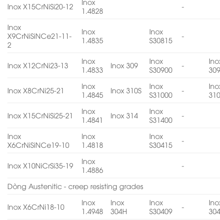
Inox
Inox X15CrNiSi20-12
-
1.4828
Inox
Inox
Inox
X9CrNiSiNCe21-11-
-
1.4835
S30815
2
Inox
Inox
Ino
Inox X12CrNi23-13
Inox 309
-
1.4833
S30900
30
Inox
Inox
Ino
Inox X8CrNi25-21
Inox 310S
-
1.4845
S31000
31
Inox
Inox
Inox X15CrNiSi25-21
Inox 314
-
1.4841
S31400
Inox
Inox
Inox
-
X6CrNiSiNCe19-10
1.4818
S30415
Inox
Inox X10NiCrSi35-19
-
1.4886
Dòng Austenitic - creep resisting grades
Inox
Inox
Inox
Ino
Inox X6CrNi18-10
-
1.4948
304H
S30409
30