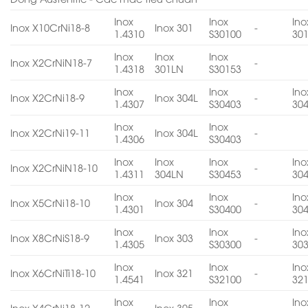
Inox
Inox
Ino
Inox X10CrNi18-8
Inox 301
-
1.4310
S30100
30
Inox
Inox
Inox
Inox X2CrNiN18-7
-
1.4318
301LN
S30153
Inox
Inox
Ino
Inox X2CrNi18-9
Inox 304L
-
1.4307
S30403
30
Inox
Inox
Inox X2CrNi19-11
Inox 304L
-
1.4306
S30403
Inox
Inox
Inox
Ino
Inox X2CrNiN18-10
-
1.4311
304LN
S30453
30
Inox
Inox
Ino
Inox X5CrNi18-10
Inox 304
-
1.4301
S30400
30
Inox
Inox
Ino
Inox X8CrNiS18-9
Inox 303
-
1.4305
S30300
30
Inox
Inox
Ino
Inox X6CrNiTi18-10
Inox 321
-
1.4541
S32100
32
Inox
Inox
Ino
Inox X4CrNi18-12
Inox 305
-