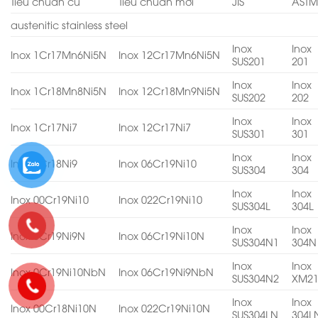
Tiêu chuẩn cũ
Tiêu chuẩn mới
JIS
AST
austenitic stainless steel
Inox
Inox
Inox 1Cr17Mn6Ni5N
Inox 12Cr17Mn6Ni5N
SUS201
201
Inox
Inox
Inox 1Cr18Mn8Ni5N
Inox 12Cr18Mn9Ni5N
SUS202
202
Inox
Inox
Inox 1Cr17Ni7
Inox 12Cr17Ni7
SUS301
301
Inox
Inox
Inox 0Cr18Ni9
Inox 06Cr19Ni10
SUS304
304
Inox
Inox
Inox 00Cr19Ni10
Inox 022Cr19Ni10
SUS304L
304L
Inox
Inox
Inox 0Cr19Ni9N
Inox 06Cr19Ni10N
SUS304N1
304N
Inox
Inox
Inox 0Cr19Ni10NbN
Inox 06Cr19Ni9NbN
SUS304N2
XM2
Inox
Inox
Inox 00Cr18Ni10N
Inox 022Cr19Ni10N
SUS304LN
304L