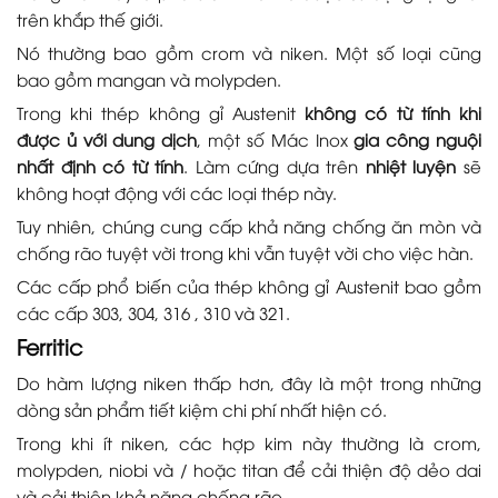
trên khắp thế giới.
Nó thường bao gồm crom và niken. Một số loại cũng
bao gồm mangan và molypden.
Trong khi thép không gỉ Austenit
không có từ tính khi
được ủ với dung dịch
, một số Mác Inox
gia công nguội
nhất định có từ tính
. Làm cứng dựa trên
nhiệt luyện
sẽ
không hoạt động với các loại thép này.
Tuy nhiên, chúng cung cấp khả năng chống ăn mòn và
chống rão tuyệt vời trong khi vẫn tuyệt vời cho việc hàn.
Các cấp phổ biến của thép không gỉ Austenit bao gồm
các cấp 303, 304, 316 , 310 và 321.
Ferritic
Do hàm lượng niken thấp hơn, đây là một trong những
dòng sản phẩm tiết kiệm chi phí nhất hiện có.
Trong khi ít niken, các hợp kim này thường là crom,
molypden, niobi và / hoặc titan để cải thiện độ dẻo dai
và cải thiện khả năng chống rão.