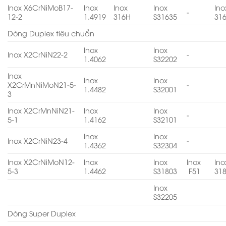
Inox X6CrNiMoB17-
Inox
Inox
Inox
Ino
-
12-2
1.4919
316H
S31635
31
Dòng Duplex tiêu chuẩn
Inox
Inox
Inox X2CrNiN22-2
-
1.4062
S32202
Inox
Inox
Inox
X2CrMnNiMoN21-5-
-
1.4482
S32001
3
Inox X2CrMnNiN21-
Inox
Inox
-
5-1
1.4162
S32101
Inox
Inox
Inox X2CrNiN23-4
-
1.4362
S32304
Inox X2CrNiMoN12-
Inox
Inox
Inox
Ino
5-3
1.4462
S31803
F51
31
Inox
S32205
Dòng Super Duplex