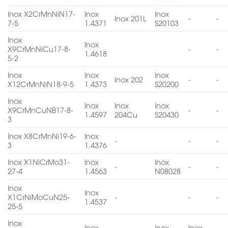
Inox X2CrMnNiN17-
Inox
Inox
Inox 201L
-
-
7-5
1.4371
S20103
Inox
Inox
X9CrMnNiCu17-8-
-
-
1.4618
5-2
Inox
Inox
Inox
Inox 202
-
-
X12CrMnNiN18-9-5
1.4373
S20200
Inox
Inox
Inox
Inox
X9CrMnCuNB17-8-
-
-
1.4597
204Cu
S20430
3
Inox X8CrMnNi19-6-
Inox
-
-
-
3
1.4376
Inox X1NiCrMo31-
Inox
Inox
-
-
-
27-4
1.4563
N08028
Inox
Inox
X1CrNiMoCuN25-
-
-
-
1.4537
25-5
Inox
Inox
Inox
Inox