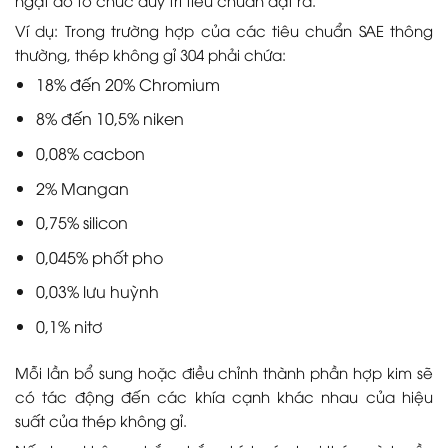
Ví dụ: Trong trường hợp của các tiêu chuẩn SAE thông
thường, thép không gỉ 304 phải chứa:
18% đến 20% Chromium
8% đến 10,5% niken
0,08% cacbon
2% Mangan
0,75% silicon
0,045% phốt pho
0,03% lưu huỳnh
0,1% nitơ
Mỗi lần bổ sung hoặc điều chỉnh thành phần hợp kim sẽ
có tác động đến các khía cạnh khác nhau của hiệu
suất của thép không gỉ.