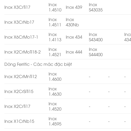
Inox
Inox
Inox X3CrTi17
Inox 439
1.4510
S43035
Inox
Inox
Inox X3CrNb17
1.4511
430Nb
Inox
Inox
Ino
Inox X6CrMo17-1
Inox 434
1.4113
S43400
43
Inox
Inox
Inox X2CrMoTi18-2
Inox 444
1.4521
S44400
Dòng Ferritic - Các mác đặc biệt
Inox
Inox X2CrMnTi12
-
-
-
1.4600
Inox
Inox X2CrSiTi15
-
-
-
1.4630
Inox
Inox X2CrTi17
-
-
-
1.4520
Inox
Inox X1CrNb15
-
-
-
1.4595