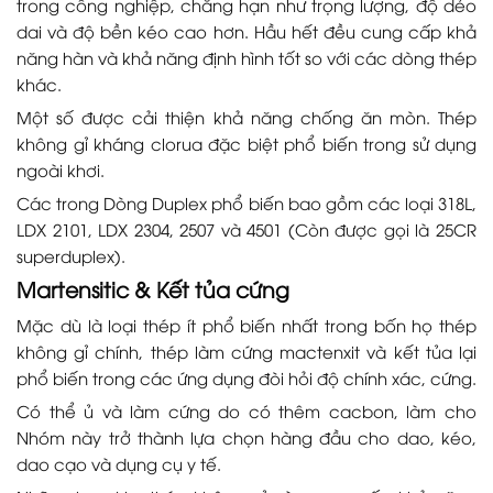
trong công nghiệp, chẳng hạn như trọng lượng, độ dẻo
dai và độ bền kéo cao hơn. Hầu hết đều cung cấp khả
năng hàn và khả năng định hình tốt so với các dòng thép
khác.
Một số được cải thiện khả năng chống ăn mòn. Thép
không gỉ kháng clorua đặc biệt phổ biến trong sử dụng
ngoài khơi.
Các trong Dòng Duplex phổ biến bao gồm các loại 318L,
LDX 2101, LDX 2304, 2507 và 4501 (Còn được gọi là 25CR
superduplex).
Martensitic & Kết tủa cứng
Mặc dù là loại thép ít phổ biến nhất trong bốn họ thép
không gỉ chính, thép làm cứng mactenxit và kết tủa lại
phổ biến trong các ứng dụng đòi hỏi độ chính xác, cứng.
Có thể ủ và làm cứng do có thêm cacbon, làm cho
Nhóm này trở thành lựa chọn hàng đầu cho dao, kéo,
dao cạo và dụng cụ y tế.