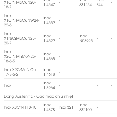
X1CrNiMoCuN20-
-
-
1.4547
S31254
F44
18-7
Inox
Inox
X1CrNiMoCuNW24-
-
1.4659
22-6
Inox
Inox
Inox
X1NiCrMoCuN25-
-
-
-
1.4529
N08925
20-7
Inox
Inox
X2CrNiMnMoN25-
-
1.4565
18-6-5
Inox X9CrMnNiCu
Inox
-
17-8-5-2
1.4618
Inox
Inox
-
-
-
1.3964
Dòng Austenitic - Các mác chịu nhiệt
Inox
Inox
Inox X8CrNiTi18-10
Inox 321
-
1.4878
S32100