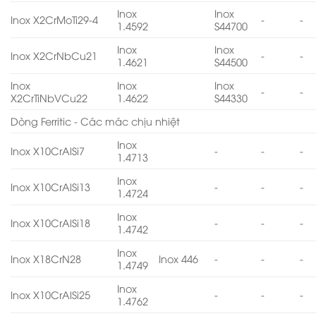
Inox
Inox
Inox X2CrMoTi29-4
-
-
1.4592
S44700
Inox
Inox
Inox X2CrNbCu21
-
-
1.4621
S44500
Inox
Inox
Inox
-
-
X2CrTiNbVCu22
1.4622
S44330
Dòng Ferritic - Các mác chịu nhiệt
Inox
Inox X10CrAlSi7
-
-
-
1.4713
Inox
Inox X10CrAlSi13
-
-
-
1.4724
Inox
Inox X10CrAlSi18
-
-
-
1.4742
Inox
Inox X18CrN28
Inox 446
-
-
-
1.4749
Inox
Inox X10CrAlSi25
-
-
-
1.4762