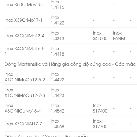
Inox
Inox X50CrMoV15
-
-
-
1.4116
Inox
Inox X39CrMo17-1
-
-
-
1.4122
Inox
Inox
Inox
Inox X3CrNiMo13-4
-
1.4313
S41500
F6NM
Inox X4CrNiMo16-5-
Inox
-
-
-
1
1.4418
Dòng Martensitic và Hàng gia công độ cứng cao - Các mác 
Inox
Inox
-
-
-
X1CrNiMoCu12-5-2
1.4422
Inox
Inox
-
-
-
X1CrNiMoCu12-7-3
1.4423
Inox
Inox
Inox
-
-
X5CrNiCuNb16-4
1.4542
S17400
Inox
Inox
Inox X7CrNiAl17-7
-
-
1.4568
S17700
Dòng Austenitic - Các mác tiêu chuẩn