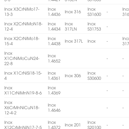
Inox X3CrNiMo17-
Inox
Inox
Ino
Inox 316
-
13-3
1.4436
S31600
31
Inox X2CrNiMoN18-
Inox
Inox
Inox
-
12-4
1.4434
317LN
S31753
Inox X2CrNiMo18-
Inox
Ino
Inox 317L
Inox
-
15-4
1.4438
31
Inox
Inox
X1CrNiMoCuN24-
-
-
1.4652
22-8
Inox X1CrNiSi18-15-
Inox
Inox
Inox 306
-
-
4
1.4361
S30600
Inox
Inox
-
-
X11CrNiMnN19-8-6
1.4369
Inox
Inox
X6CrMnNiCuN18-
-
-
1.4646
12-4-2
Inox
Inox
Inox
Inox 201
-
-
X12CrMnNiN17-7-5
1.4372
S20100