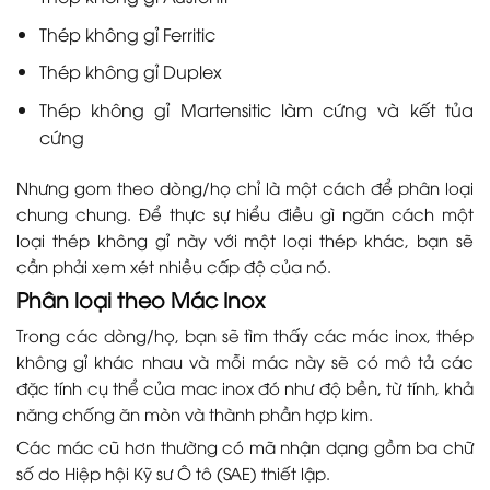
Thép không gỉ Ferritic
Thép không gỉ Duplex
Thép không gỉ Martensitic làm cứng và kết tủa
cứng
Nhưng gom theo dòng/họ chỉ là một cách để phân loại
chung chung. Để thực sự hiểu điều gì ngăn cách một
loại thép không gỉ này với một loại thép khác, bạn sẽ
cần phải xem xét nhiều cấp độ của nó.
Phân loại theo Mác Inox
Trong các dòng/họ, bạn sẽ tìm thấy các mác inox, thép
không gỉ khác nhau và mỗi mác này sẽ có mô tả các
đặc tính cụ thể của mac inox đó như độ bền, từ tính, khả
năng chống ăn mòn và thành phần hợp kim.
Các mác cũ hơn thường có mã nhận dạng gồm ba chữ
số do Hiệp hội Kỹ sư Ô tô (SAE) thiết lập.