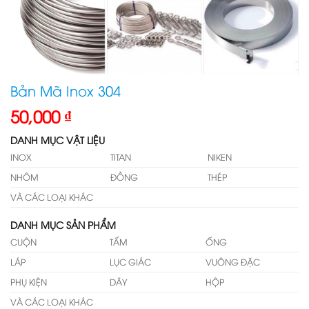
Bản Mã Inox 304
50,000
₫
DANH MỤC VẬT LIỆU
INOX
TITAN
NIKEN
NHÔM
ĐỒNG
THÉP
VÀ CÁC LOẠI KHÁC
DANH MỤC SẢN PHẨM
CUỘN
TẤM
ỐNG
LÁP
LỤC GIÁC
VUÔNG ĐẶC
PHỤ KIỆN
DÂY
HỘP
VÀ CÁC LOẠI KHÁC