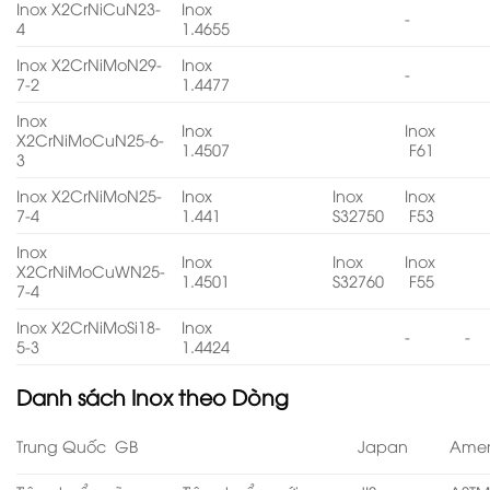
Inox X2CrNiCuN23-
Inox
-
4
1.4655
Inox X2CrNiMoN29-
Inox
-
7-2
1.4477
Inox
Inox
Inox
X2CrNiMoCuN25-6-
1.4507
F61
3
Inox X2CrNiMoN25-
Inox
Inox
Inox
7-4
1.441
S32750
F53
Inox
Inox
Inox
Inox
X2CrNiMoCuWN25-
1.4501
S32760
F55
7-4
Inox X2CrNiMoSi18-
Inox
-
-
5-3
1.4424
Danh sách
Inox theo Dòng
Trung Quốc GB
Japan
Amer