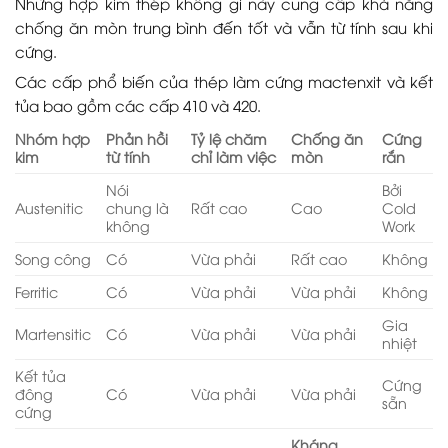
Những hợp kim thép không gỉ này cung cấp khả năng
chống ăn mòn trung bình đến tốt và vẫn từ tính sau khi
cứng.
Các cấp phổ biến của thép làm cứng mactenxit và kết
tủa bao gồm các cấp 410 và 420.
Nhóm hợp
Phản hồi
Tỷ lệ chăm
Chống ăn
Cứng
kim
từ tính
chỉ làm việc
mòn
rắn
Nói
Bởi
Austenitic
chung là
Rất cao
Cao
Cold
không
Work
Song công
Có
Vừa phải
Rất cao
Không
Ferritic
Có
Vừa phải
Vừa phải
Không
Gia
Martensitic
Có
Vừa phải
Vừa phải
nhiệt
Kết tủa
Cứng
đông
Có
Vừa phải
Vừa phải
sẵn
cứng
Kháng