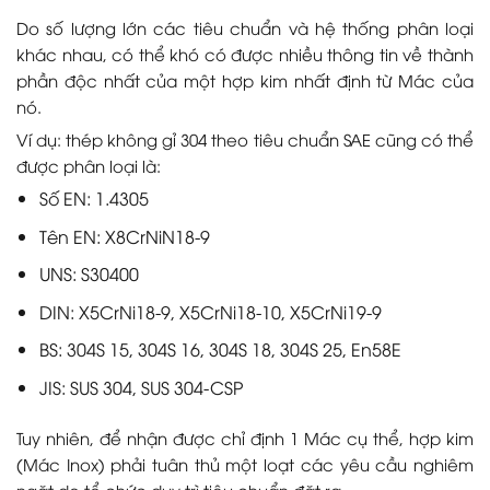
Do số lượng lớn các tiêu chuẩn và hệ thống phân loại
khác nhau, có thể khó có được nhiều thông tin về thành
phần độc nhất của một hợp kim nhất định từ Mác của
nó.
Ví dụ: thép không gỉ 304 theo tiêu chuẩn SAE cũng có thể
được phân loại là:
Số EN: 1.4305
Tên EN: X8CrNiN18-9
UNS: S30400
DIN: X5CrNi18-9, X5CrNi18-10, X5CrNi19-9
BS: 304S 15, 304S 16, 304S 18, 304S 25, En58E
JIS: SUS 304, SUS 304-CSP
Tuy nhiên, để nhận được chỉ định 1 Mác cụ thể, hợp kim
(Mác Inox) phải tuân thủ một loạt các yêu cầu nghiêm
ngặt do tổ chức duy trì tiêu chuẩn đặt ra.