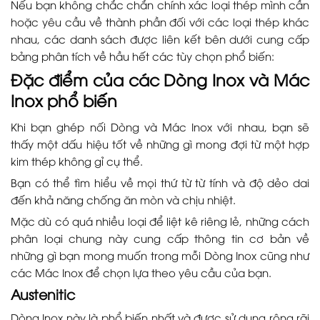
Nếu bạn không chắc chắn chính xác loại thép mình cần
hoặc yêu cầu về thành phần đối với các loại thép khác
nhau, các danh sách được liên kết bên dưới cung cấp
bảng phân tích về hầu hết các tùy chọn phổ biến:
Đặc điểm của các Dòng Inox và Mác
Inox phổ biến
Khi bạn ghép nối Dòng và Mác Inox với nhau, bạn sẽ
thấy một dấu hiệu tốt về những gì mong đợi từ một hợp
kim thép không gỉ cụ thể.
Bạn có thể tìm hiểu về mọi thứ từ từ tính và độ dẻo dai
đến khả năng chống ăn mòn và chịu nhiệt.
Mặc dù có quá nhiều loại để liệt kê riêng lẻ, những cách
phân loại chung này cung cấp thông tin cơ bản về
những gì bạn mong muốn trong mỗi Dòng Inox cũng như
các Mác Inox để chọn lựa theo yêu cầu của bạn.
Austenitic
Dòng Inox này là phổ biến nhất và được sử dụng rộng rãi