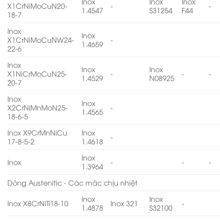
Inox
Inox
Inox
X1CrNiMoCuN20-
-
-
1.4547
S31254
F44
18-7
Inox
Inox
X1CrNiMoCuNW24-
-
1.4659
22-6
Inox
Inox
Inox
X1NiCrMoCuN25-
-
-
-
1.4529
N08925
20-7
Inox
Inox
X2CrNiMnMoN25-
-
1.4565
18-6-5
Inox X9CrMnNiCu
Inox
-
17-8-5-2
1.4618
Inox
Inox
-
-
-
1.3964
Dòng Austenitic - Các mác chịu nhiệt
Inox
Inox
Inox X8CrNiTi18-10
Inox 321
-
1.4878
S32100