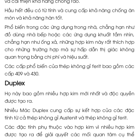
và cải thiện khả năng chống rão.
Hầu hết đều có từ tính và cung cấp khả năng chống ăn
mòn và khả năng hàn tốt.
Phổ biến trong các ứng dụng trong nhà, chẳng hạn như
đồ dùng nhà bếp hoặc các ứng dụng khuất tầm nhìn,
chẳng hạn như ống xả, những hợp kim này rất thích hợp
cho những trường hợp mà sự hấp dẫn thị giác không
quan trọng bằng chi phí và hiệu suất.
Các cấp phổ biến của thép không gỉ ferit bao gồm các
cấp 409 và 430.
Duplex
Họ này bao gồm nhiều hợp kim mới nhất và độc quyền
được tạo ra.
Nhiều Mác Duplex cung cấp sự kết hợp của các đặc
tính từ cả thép không gỉ Austenit và thép không gỉ ferit.
Các đặc tính phụ thuộc vào hợp kim vì nhiều hợp kim
được tạo ra để giải quyết các mối quan tâm cụ thể