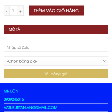
Số lượng
THÊM VÀO GIỎ HÀNG
MÔ TẢ
MR BỐN
0909246316
VATLIEUTITAN.VN@GMAIL.COM