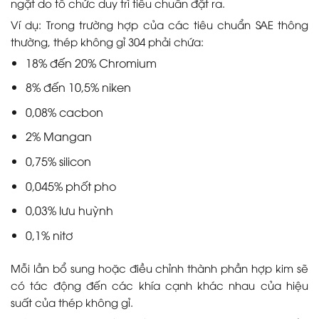
ngặt do tổ chức duy trì tiêu chuẩn đặt ra.
Ví dụ: Trong trường hợp của các tiêu chuẩn SAE thông
thường, thép không gỉ 304 phải chứa:
18% đến 20% Chromium
8% đến 10,5% niken
0,08% cacbon
2% Mangan
0,75% silicon
0,045% phốt pho
0,03% lưu huỳnh
0,1% nitơ
Mỗi lần bổ sung hoặc điều chỉnh thành phần hợp kim sẽ
có tác động đến các khía cạnh khác nhau của hiệu
suất của thép không gỉ.