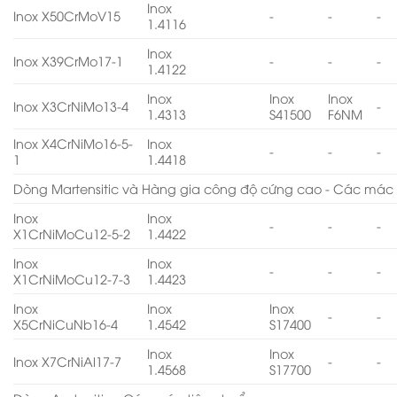
Inox
Inox X50CrMoV15
-
-
-
1.4116
Inox
Inox X39CrMo17-1
-
-
-
1.4122
Inox
Inox
Inox
Inox X3CrNiMo13-4
-
1.4313
S41500
F6NM
Inox X4CrNiMo16-5-
Inox
-
-
-
1
1.4418
Dòng Martensitic và Hàng gia công độ cứng cao - Các mác 
Inox
Inox
-
-
-
X1CrNiMoCu12-5-2
1.4422
Inox
Inox
-
-
-
X1CrNiMoCu12-7-3
1.4423
Inox
Inox
Inox
-
-
X5CrNiCuNb16-4
1.4542
S17400
Inox
Inox
Inox X7CrNiAl17-7
-
-
1.4568
S17700