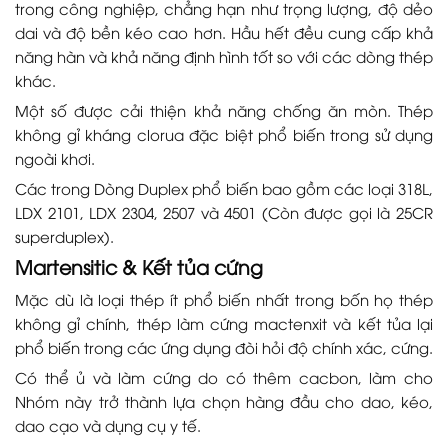
trong công nghiệp, chẳng hạn như trọng lượng, độ dẻo
dai và độ bền kéo cao hơn. Hầu hết đều cung cấp khả
năng hàn và khả năng định hình tốt so với các dòng thép
khác.
Một số được cải thiện khả năng chống ăn mòn. Thép
không gỉ kháng clorua đặc biệt phổ biến trong sử dụng
ngoài khơi.
Các trong Dòng Duplex phổ biến bao gồm các loại 318L,
LDX 2101, LDX 2304, 2507 và 4501 (Còn được gọi là 25CR
superduplex).
Martensitic & Kết tủa cứng
Mặc dù là loại thép ít phổ biến nhất trong bốn họ thép
không gỉ chính, thép làm cứng mactenxit và kết tủa lại
phổ biến trong các ứng dụng đòi hỏi độ chính xác, cứng.
Có thể ủ và làm cứng do có thêm cacbon, làm cho
Nhóm này trở thành lựa chọn hàng đầu cho dao, kéo,
dao cạo và dụng cụ y tế.