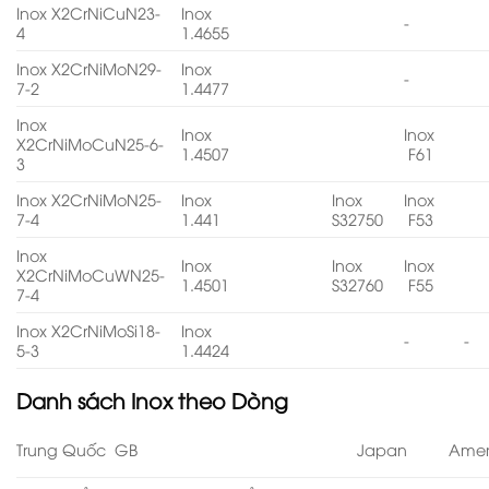
Inox X2CrNiCuN23-
Inox
-
4
1.4655
Inox X2CrNiMoN29-
Inox
-
7-2
1.4477
Inox
Inox
Inox
X2CrNiMoCuN25-6-
1.4507
F61
3
Inox X2CrNiMoN25-
Inox
Inox
Inox
7-4
1.441
S32750
F53
Inox
Inox
Inox
Inox
X2CrNiMoCuWN25-
1.4501
S32760
F55
7-4
Inox X2CrNiMoSi18-
Inox
-
-
5-3
1.4424
Danh sách
Inox theo Dòng
Trung Quốc GB
Japan
Amer