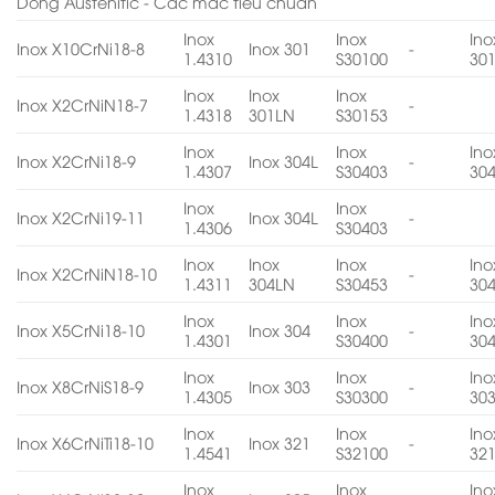
Dòng Austenitic - Các mác tiêu chuẩn
Inox
Inox
Ino
Inox X10CrNi18-8
Inox 301
-
1.4310
S30100
30
Inox
Inox
Inox
Inox X2CrNiN18-7
-
1.4318
301LN
S30153
Inox
Inox
Ino
Inox X2CrNi18-9
Inox 304L
-
1.4307
S30403
30
Inox
Inox
Inox X2CrNi19-11
Inox 304L
-
1.4306
S30403
Inox
Inox
Inox
Ino
Inox X2CrNiN18-10
-
1.4311
304LN
S30453
30
Inox
Inox
Ino
Inox X5CrNi18-10
Inox 304
-
1.4301
S30400
30
Inox
Inox
Ino
Inox X8CrNiS18-9
Inox 303
-
1.4305
S30300
30
Inox
Inox
Ino
Inox X6CrNiTi18-10
Inox 321
-
1.4541
S32100
32
Inox
Inox
Ino