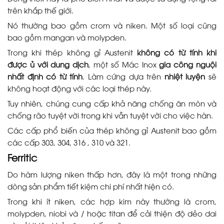
trên khắp thế giới.
Nó thường bao gồm crom và niken. Một số loại cũng
bao gồm mangan và molypden.
Trong khi thép không gỉ Austenit
không có từ tính khi
được ủ với dung dịch
, một số Mác Inox
gia công nguội
nhất định có từ tính
. Làm cứng dựa trên
nhiệt luyện
sẽ
không hoạt động với các loại thép này.
Tuy nhiên, chúng cung cấp khả năng chống ăn mòn và
chống rão tuyệt vời trong khi vẫn tuyệt vời cho việc hàn.
Các cấp phổ biến của thép không gỉ Austenit bao gồm
các cấp 303, 304, 316 , 310 và 321.
Ferritic
Do hàm lượng niken thấp hơn, đây là một trong những
dòng sản phẩm tiết kiệm chi phí nhất hiện có.
Trong khi ít niken, các hợp kim này thường là crom,
molypden, niobi và / hoặc titan để cải thiện độ dẻo dai