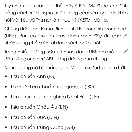
Tuy nhiên, bạn cũng có thể thấy ở Bắc Mỹ được xác định
bằng cách sử dụng số nhận dạng gồm sáu ký tự do Hiệp
hội Vật liệu và Thử nghiệm Hoa Kỳ (ASTM) đặt ra.
Chúng được gọi là mã định danh Hệ thống số thống nhất
(UNS). Bạn có thể tìm thấy danh sách đầy đủ các số
nhận dạng phổ biến tại danh sách phía dưới .
Trong nhiều trường hợp, số nhận dạng UNS chia sẻ ba số
đầu tiên giống như AISI tương đương của chúng.
Nhưng cũng có hệ thống chia Mác Inox được tạo ra bởi:
Tiêu chuẩn Anh (BS)
Tổ chức tiêu chuẩn hóa quốc tế (ISO)
Tiêu chuẩn công nghiệp Nhật Bản (JIS)
Tiêu chuẩn Châu Âu (EN)
Tiêu chuẩn Đức (DIN)
Tiêu chuẩn Trung Quốc (GB)