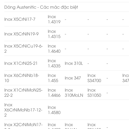
Dòng Austenitic - Các mác đặc biệt
Inox
Inox X5CrNi17-7
-
-
-
-
1.4319
Inox
Inox X5CrNiN19-9
-
-
-
-
1.4315
Inox X5CrNiCu19-6-
Inox
-
-
-
-
2
1.4640
Inox
Inox X1CrNi25-21
Inox 310L
-
-
1.4335
Inox X6CrNiNb18-
Inox
Inox
Ino
Inox 347
-
10
1.455
S34700
34
Inox X1CrNiMoN25-
Inox
Inox
Inox
-
22-2
1.4466
310MoLN
S31050
Inox
Inox
X6CrNiMoNb17-12-
1.4580
2
Inox X2CrNiMoN17-
Inox
Inox
Inox
-