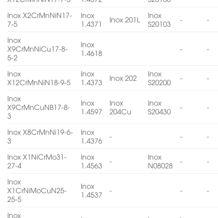
Inox X2CrMnNiN17-
Inox
Inox
Inox 201L
-
-
7-5
1.4371
S20103
Inox
Inox
X9CrMnNiCu17-8-
-
-
1.4618
5-2
Inox
Inox
Inox
Inox 202
-
-
X12CrMnNiN18-9-5
1.4373
S20200
Inox
Inox
Inox
Inox
X9CrMnCuNB17-8-
-
-
1.4597
204Cu
S20430
3
Inox X8CrMnNi19-6-
Inox
-
-
-
3
1.4376
Inox X1NiCrMo31-
Inox
Inox
-
-
-
27-4
1.4563
N08028
Inox
Inox
X1CrNiMoCuN25-
-
-
-
1.4537
25-5
Inox