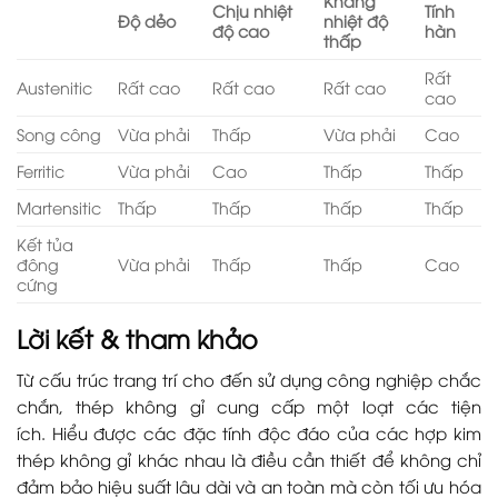
Kháng
Chịu nhiệt
Tính
Độ dẻo
nhiệt độ
độ cao
hàn
thấp
Rất
Austenitic
Rất cao
Rất cao
Rất cao
cao
Song công
Vừa phải
Thấp
Vừa phải
Cao
Ferritic
Vừa phải
Cao
Thấp
Thấp
Martensitic
Thấp
Thấp
Thấp
Thấp
Kết tủa
đông
Vừa phải
Thấp
Thấp
Cao
cứng
Lời kết & tham khảo
Từ cấu trúc trang trí cho đến sử dụng công nghiệp chắc
chắn, thép không gỉ cung cấp một loạt các tiện
ích. Hiểu được các đặc tính độc đáo của các hợp kim
thép không gỉ khác nhau là điều cần thiết để không chỉ
đảm bảo hiệu suất lâu dài và an toàn mà còn tối ưu hóa