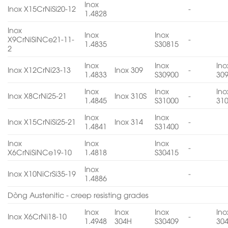
Inox
Inox X15CrNiSi20-12
-
1.4828
Inox
Inox
Inox
X9CrNiSiNCe21-11-
-
1.4835
S30815
2
Inox
Inox
Ino
Inox X12CrNi23-13
Inox 309
-
1.4833
S30900
30
Inox
Inox
Ino
Inox X8CrNi25-21
Inox 310S
-
1.4845
S31000
31
Inox
Inox
Inox X15CrNiSi25-21
Inox 314
-
1.4841
S31400
Inox
Inox
Inox
-
X6CrNiSiNCe19-10
1.4818
S30415
Inox
Inox X10NiCrSi35-19
-
1.4886
Dòng Austenitic - creep resisting grades
Inox
Inox
Inox
Ino
Inox X6CrNi18-10
-
1.4948
304H
S30409
30