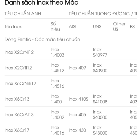
Danh sách Inox theo Mác
TIÊU CHUẨN ANH
TIÊU CHUẨN TƯƠNG ĐƯƠNG / T
Số
Other
Tên Inox
AISI
UNS
BS
hiệu
US
Dòng Ferritic - Các mác tiêu chuẩn
Inox
Inox
Inox X2CrNi12
1.4003
S40977
Inox
Inox
Ino
Inox X2CrTi12
Inox 409
1.4512
S40900
40
Inox
Inox X6CrNiTi12
1.4516
Inox
Inox
Ino
Inox X6Cr13
Inox 410S
1.400
S41008
40
Inox
Inox
Ino
Inox X6CrAl13
Inox 405
1.4002
S40500
40
Inox
Inox
Ino
Inox X6Cr17
Inox 430
1.4016
S43000
43