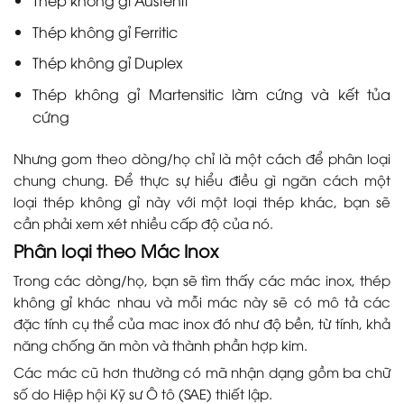
Thép không gỉ Ferritic
Thép không gỉ Duplex
Thép không gỉ Martensitic làm cứng và kết tủa
cứng
Nhưng gom theo dòng/họ chỉ là một cách để phân loại
chung chung. Để thực sự hiểu điều gì ngăn cách một
loại thép không gỉ này với một loại thép khác, bạn sẽ
cần phải xem xét nhiều cấp độ của nó.
Phân loại theo Mác Inox
Trong các dòng/họ, bạn sẽ tìm thấy các mác inox, thép
không gỉ khác nhau và mỗi mác này sẽ có mô tả các
đặc tính cụ thể của mac inox đó như độ bền, từ tính, khả
năng chống ăn mòn và thành phần hợp kim.
Các mác cũ hơn thường có mã nhận dạng gồm ba chữ
số do Hiệp hội Kỹ sư Ô tô (SAE) thiết lập.