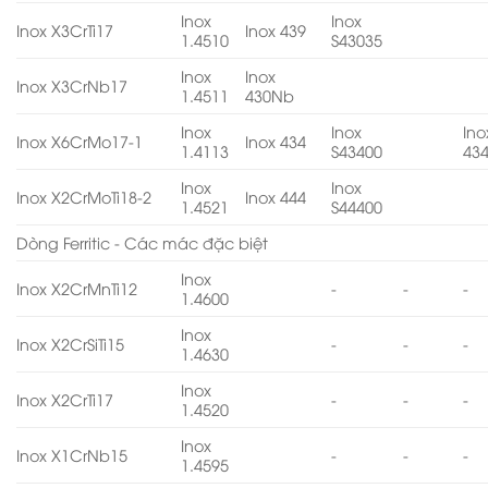
Inox
Inox
Inox X3CrTi17
Inox 439
1.4510
S43035
Inox
Inox
Inox X3CrNb17
1.4511
430Nb
Inox
Inox
Ino
Inox X6CrMo17-1
Inox 434
1.4113
S43400
43
Inox
Inox
Inox X2CrMoTi18-2
Inox 444
1.4521
S44400
Dòng Ferritic - Các mác đặc biệt
Inox
Inox X2CrMnTi12
-
-
-
1.4600
Inox
Inox X2CrSiTi15
-
-
-
1.4630
Inox
Inox X2CrTi17
-
-
-
1.4520
Inox
Inox X1CrNb15
-
-
-
1.4595