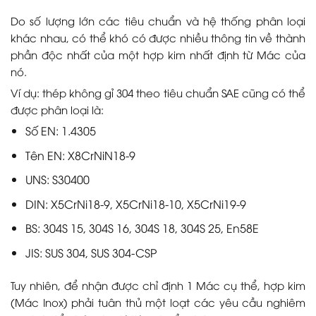
Do số lượng lớn các tiêu chuẩn và hệ thống phân loại
khác nhau, có thể khó có được nhiều thông tin về thành
phần độc nhất của một hợp kim nhất định từ Mác của
nó.
Ví dụ: thép không gỉ 304 theo tiêu chuẩn SAE cũng có thể
được phân loại là:
Số EN: 1.4305
Tên EN: X8CrNiN18-9
UNS: S30400
DIN: X5CrNi18-9, X5CrNi18-10, X5CrNi19-9
BS: 304S 15, 304S 16, 304S 18, 304S 25, En58E
JIS: SUS 304, SUS 304-CSP
Tuy nhiên, để nhận được chỉ định 1 Mác cụ thể, hợp kim
(Mác Inox) phải tuân thủ một loạt các yêu cầu nghiêm