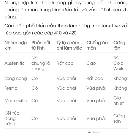
Những hợp kim thép không gỉ này cung cấp khả năng
chống ăn mòn trung bình đến tốt và vẫn từ tính sau khi
cứng.
Các cấp phổ biến của thép làm cứng mactenxit và kết
tủa bao gồm các cấp 410 và 420.
Nhóm hợp
Phản hồi
Tỷ lệ chăm
Chống ăn
Cứng
kim
từ tính
chỉ làm việc
mòn
rắn
Nói
Bởi
Austenitic
chung là
Rất cao
Cao
Cold
không
Work
Song công
Có
Vừa phải
Rất cao
Không
Ferritic
Có
Vừa phải
Vừa phải
Không
Gia
Martensitic
Có
Vừa phải
Vừa phải
nhiệt
Kết tủa
Cứng
đông
Có
Vừa phải
Vừa phải
sẵn
cứng