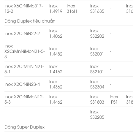
Inox X6CrNiMoB17-
Inox
Inox
Inox
Ino
-
12-2
1.4919
316H
S31635
31
Dòng Duplex tiêu chuẩn
Inox
Inox
Inox X2CrNiN22-2
-
1.4062
S32202
Inox
Inox
Inox
X2CrMnNiMoN21-5-
-
1.4482
S32001
3
Inox X2CrMnNiN21-
Inox
Inox
-
5-1
1.4162
S32101
Inox
Inox
Inox X2CrNiN23-4
-
1.4362
S32304
Inox X2CrNiMoN12-
Inox
Inox
Inox
Ino
5-3
1.4462
S31803
F51
31
Inox
S32205
Dòng Super Duplex