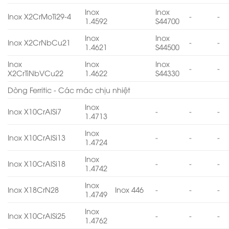
Inox
Inox
Inox X2CrMoTi29-4
-
-
1.4592
S44700
Inox
Inox
Inox X2CrNbCu21
-
-
1.4621
S44500
Inox
Inox
Inox
-
-
X2CrTiNbVCu22
1.4622
S44330
Dòng Ferritic - Các mác chịu nhiệt
Inox
Inox X10CrAlSi7
-
-
-
1.4713
Inox
Inox X10CrAlSi13
-
-
-
1.4724
Inox
Inox X10CrAlSi18
-
-
-
1.4742
Inox
Inox X18CrN28
Inox 446
-
-
-
1.4749
Inox
Inox X10CrAlSi25
-
-
-
1.4762