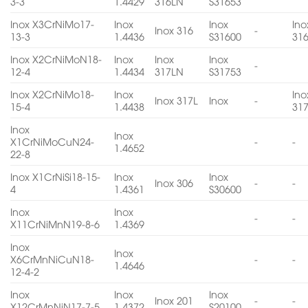
3-3
1.4429
316LN
S31653
Inox X3CrNiMo17-
Inox
Inox
Ino
Inox 316
-
13-3
1.4436
S31600
31
Inox X2CrNiMoN18-
Inox
Inox
Inox
-
12-4
1.4434
317LN
S31753
Inox X2CrNiMo18-
Inox
Ino
Inox 317L
Inox
-
15-4
1.4438
31
Inox
Inox
X1CrNiMoCuN24-
-
-
1.4652
22-8
Inox X1CrNiSi18-15-
Inox
Inox
Inox 306
-
-
4
1.4361
S30600
Inox
Inox
-
-
X11CrNiMnN19-8-6
1.4369
Inox
Inox
X6CrMnNiCuN18-
-
-
1.4646
12-4-2
Inox
Inox
Inox
Inox 201
-
-
X12CrMnNiN17-7-5
1.4372
S20100