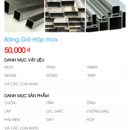
Bảng Giá Hộp Inox
50,000
₫
DANH MỤC VẬT LIỆU
INOX
TITAN
NIKEN
NHÔM
ĐỒNG
THÉP
VÀ CÁC LOẠI KHÁC
DANH MỤC SẢN PHẨM
CUỘN
TẤM
ỐNG
LÁP
LỤC GIÁC
VUÔNG ĐẶC
PHỤ KIỆN
DÂY
HỘP
VÀ CÁC LOẠI KHÁC