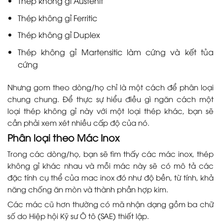
Thép không gỉ Austenit
Thép không gỉ Ferritic
Thép không gỉ Duplex
Thép không gỉ Martensitic làm cứng và kết tủa
cứng
Nhưng gom theo dòng/họ chỉ là một cách để phân loại
chung chung. Để thực sự hiểu điều gì ngăn cách một
loại thép không gỉ này với một loại thép khác, bạn sẽ
cần phải xem xét nhiều cấp độ của nó.
Phân loại theo Mác Inox
Trong các dòng/họ, bạn sẽ tìm thấy các mác inox, thép
không gỉ khác nhau và mỗi mác này sẽ có mô tả các
đặc tính cụ thể của mac inox đó như độ bền, từ tính, khả
năng chống ăn mòn và thành phần hợp kim.
Các mác cũ hơn thường có mã nhận dạng gồm ba chữ
số do Hiệp hội Kỹ sư Ô tô (SAE) thiết lập.