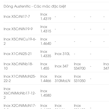
Dòng Austenitic - Các mác đặc biệt
Inox
Inox X5CrNi17-7
-
-
-
-
1.4319
Inox
Inox X5CrNiN19-9
-
-
-
-
1.4315
Inox X5CrNiCu19-6-
Inox
-
-
-
-
2
1.4640
Inox
Inox X1CrNi25-21
Inox 310L
-
-
1.4335
Inox X6CrNiNb18-
Inox
Inox
Ino
Inox 347
-
10
1.455
S34700
34
Inox X1CrNiMoN25-
Inox
Inox
Inox
-
22-2
1.4466
310MoLN
S31050
Inox
Inox
X6CrNiMoNb17-12-
1.4580
2
Inox X2CrNiMoN17-
Inox
Inox
Inox
-