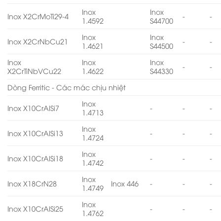
Inox
Inox
Inox X2CrMoTi29-4
-
-
1.4592
S44700
Inox
Inox
Inox X2CrNbCu21
-
-
1.4621
S44500
Inox
Inox
Inox
-
-
X2CrTiNbVCu22
1.4622
S44330
Dòng Ferritic - Các mác chịu nhiệt
Inox
Inox X10CrAlSi7
-
-
-
1.4713
Inox
Inox X10CrAlSi13
-
-
-
1.4724
Inox
Inox X10CrAlSi18
-
-
-
1.4742
Inox
Inox X18CrN28
Inox 446
-
-
-
1.4749
Inox
Inox X10CrAlSi25
-
-
-
1.4762