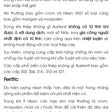
trên khắp thế giới.
Nó thường bao gồm crom và niken. Một số loại cũng
bao gồm mangan và molypden.
Trong khi thép không gỉ Austenit
không có từ tính khi
được ủ với dung dịch
, một số Mác Inox
gia công nguội
nhất định có từ tính
. Làm cứng dựa trên
nhiệt luyện
sẽ
không hoạt động với các loại thép này.
Tuy nhiên, chúng cung cấp khả năng chống ăn mòn và
chống rão tuyệt vời trong khi vẫn tuyệt vời cho việc hàn.
Các cấp phổ biến của thép không gỉ Austenit bao gồm
các cấp 303, 304, 316 , 310 và 321.
Ferritic
Do hàm lượng niken thấp hơn, đây là một trong những
dòng sản phẩm tiết kiệm chi phí nhất hiện có.
Trong khi ít niken, các hợp kim này thường là crom,
molypden, niobi và / hoặc titan để cải thiện độ dẻo dai