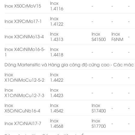
Inox
Inox X50CrMoV15
-
-
-
1.4116
Inox
Inox X39CrMo17-1
-
-
-
1.4122
Inox
Inox
Inox
Inox X3CrNiMo13-4
-
1.4313
S41500
F6NM
Inox X4CrNiMo16-5-
Inox
-
-
-
1
1.4418
Dòng Martensitic và Hàng gia công độ cứng cao - Các mác 
Inox
Inox
-
-
-
X1CrNiMoCu12-5-2
1.4422
Inox
Inox
-
-
-
X1CrNiMoCu12-7-3
1.4423
Inox
Inox
Inox
-
-
X5CrNiCuNb16-4
1.4542
S17400
Inox
Inox
Inox X7CrNiAl17-7
-
-
1.4568
S17700