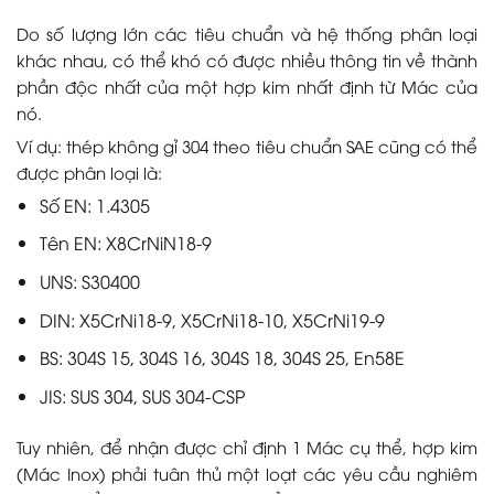
Do số lượng lớn các tiêu chuẩn và hệ thống phân loại
khác nhau, có thể khó có được nhiều thông tin về thành
phần độc nhất của một hợp kim nhất định từ Mác của
nó.
Ví dụ: thép không gỉ 304 theo tiêu chuẩn SAE cũng có thể
được phân loại là:
Số EN: 1.4305
Tên EN: X8CrNiN18-9
UNS: S30400
DIN: X5CrNi18-9, X5CrNi18-10, X5CrNi19-9
BS: 304S 15, 304S 16, 304S 18, 304S 25, En58E
JIS: SUS 304, SUS 304-CSP
Tuy nhiên, để nhận được chỉ định 1 Mác cụ thể, hợp kim
(Mác Inox) phải tuân thủ một loạt các yêu cầu nghiêm