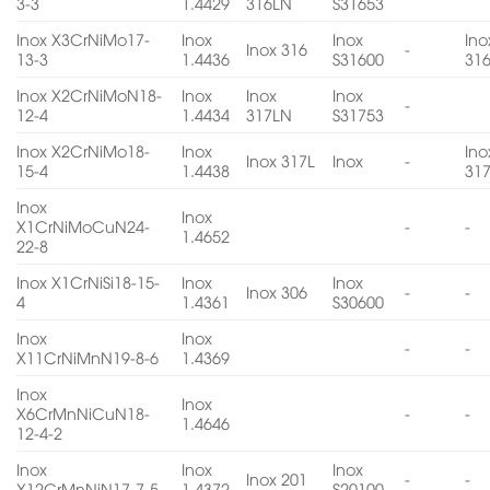
3-3
1.4429
316LN
S31653
Inox X3CrNiMo17-
Inox
Inox
Ino
Inox 316
-
13-3
1.4436
S31600
31
Inox X2CrNiMoN18-
Inox
Inox
Inox
-
12-4
1.4434
317LN
S31753
Inox X2CrNiMo18-
Inox
Ino
Inox 317L
Inox
-
15-4
1.4438
31
Inox
Inox
X1CrNiMoCuN24-
-
-
1.4652
22-8
Inox X1CrNiSi18-15-
Inox
Inox
Inox 306
-
-
4
1.4361
S30600
Inox
Inox
-
-
X11CrNiMnN19-8-6
1.4369
Inox
Inox
X6CrMnNiCuN18-
-
-
1.4646
12-4-2
Inox
Inox
Inox
Inox 201
-
-
X12CrMnNiN17-7-5
1.4372
S20100