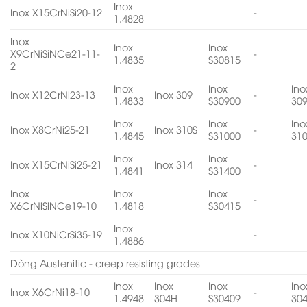
Inox
Inox X15CrNiSi20-12
-
1.4828
Inox
Inox
Inox
X9CrNiSiNCe21-11-
-
1.4835
S30815
2
Inox
Inox
Ino
Inox X12CrNi23-13
Inox 309
-
1.4833
S30900
30
Inox
Inox
Ino
Inox X8CrNi25-21
Inox 310S
-
1.4845
S31000
31
Inox
Inox
Inox X15CrNiSi25-21
Inox 314
-
1.4841
S31400
Inox
Inox
Inox
-
X6CrNiSiNCe19-10
1.4818
S30415
Inox
Inox X10NiCrSi35-19
-
1.4886
Dòng Austenitic - creep resisting grades
Inox
Inox
Inox
Ino
Inox X6CrNi18-10
-
1.4948
304H
S30409
30