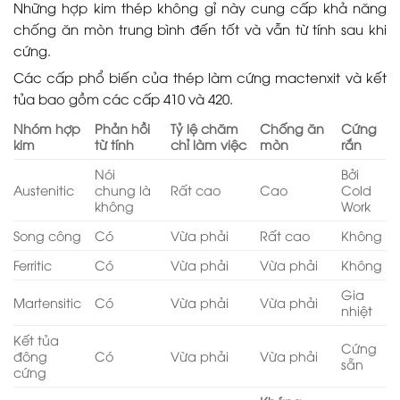
Những hợp kim thép không gỉ này cung cấp khả năng
chống ăn mòn trung bình đến tốt và vẫn từ tính sau khi
cứng.
Các cấp phổ biến của thép làm cứng mactenxit và kết
tủa bao gồm các cấp 410 và 420.
Nhóm hợp
Phản hồi
Tỷ lệ chăm
Chống ăn
Cứng
kim
từ tính
chỉ làm việc
mòn
rắn
Nói
Bởi
Austenitic
chung là
Rất cao
Cao
Cold
không
Work
Song công
Có
Vừa phải
Rất cao
Không
Ferritic
Có
Vừa phải
Vừa phải
Không
Gia
Martensitic
Có
Vừa phải
Vừa phải
nhiệt
Kết tủa
Cứng
đông
Có
Vừa phải
Vừa phải
sẵn
cứng