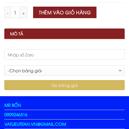
Số lượng
THÊM VÀO GIỎ HÀNG
MÔ TẢ
MR BỐN
0909246316
VATLIEUTITAN.VN@GMAIL.COM