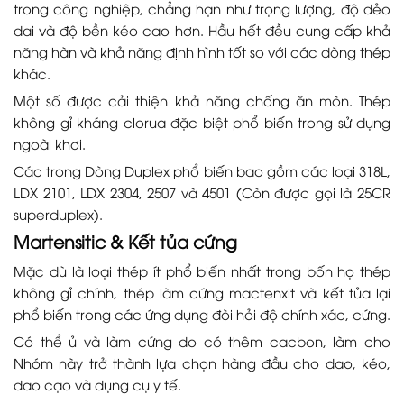
trong công nghiệp, chẳng hạn như trọng lượng, độ dẻo
dai và độ bền kéo cao hơn. Hầu hết đều cung cấp khả
năng hàn và khả năng định hình tốt so với các dòng thép
khác.
Một số được cải thiện khả năng chống ăn mòn. Thép
không gỉ kháng clorua đặc biệt phổ biến trong sử dụng
ngoài khơi.
Các trong Dòng Duplex phổ biến bao gồm các loại 318L,
LDX 2101, LDX 2304, 2507 và 4501 (Còn được gọi là 25CR
superduplex).
Martensitic & Kết tủa cứng
Mặc dù là loại thép ít phổ biến nhất trong bốn họ thép
không gỉ chính, thép làm cứng mactenxit và kết tủa lại
phổ biến trong các ứng dụng đòi hỏi độ chính xác, cứng.
Có thể ủ và làm cứng do có thêm cacbon, làm cho
Nhóm này trở thành lựa chọn hàng đầu cho dao, kéo,
dao cạo và dụng cụ y tế.