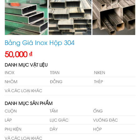
Bảng Giá Inox Hộp 304
50,000
₫
DANH MỤC VẬT LIỆU
INOX
TITAN
NIKEN
NHÔM
ĐỒNG
THÉP
VÀ CÁC LOẠI KHÁC
DANH MỤC SẢN PHẨM
CUỘN
TẤM
ỐNG
LÁP
LỤC GIÁC
VUÔNG ĐẶC
PHỤ KIỆN
DÂY
HỘP
VÀ CÁC LOẠI KHÁC