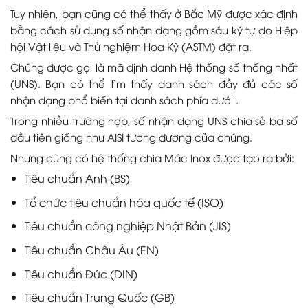
Tuy nhiên, bạn cũng có thể thấy ở Bắc Mỹ được xác định
bằng cách sử dụng số nhận dạng gồm sáu ký tự do Hiệp
hội Vật liệu và Thử nghiệm Hoa Kỳ (ASTM) đặt ra.
Chúng được gọi là mã định danh Hệ thống số thống nhất
(UNS). Bạn có thể tìm thấy danh sách đầy đủ các số
nhận dạng phổ biến tại danh sách phía dưới .
Trong nhiều trường hợp, số nhận dạng UNS chia sẻ ba số
đầu tiên giống như AISI tương đương của chúng.
Nhưng cũng có hệ thống chia Mác Inox được tạo ra bởi:
Tiêu chuẩn Anh (BS)
Tổ chức tiêu chuẩn hóa quốc tế (ISO)
Tiêu chuẩn công nghiệp Nhật Bản (JIS)
Tiêu chuẩn Châu Âu (EN)
Tiêu chuẩn Đức (DIN)
Tiêu chuẩn Trung Quốc (GB)