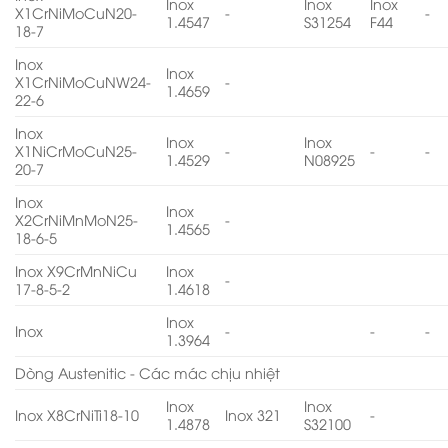
Inox
Inox
Inox
X1CrNiMoCuN20-
-
-
1.4547
S31254
F44
18-7
Inox
Inox
X1CrNiMoCuNW24-
-
1.4659
22-6
Inox
Inox
Inox
X1NiCrMoCuN25-
-
-
-
1.4529
N08925
20-7
Inox
Inox
X2CrNiMnMoN25-
-
1.4565
18-6-5
Inox X9CrMnNiCu
Inox
-
17-8-5-2
1.4618
Inox
Inox
-
-
-
1.3964
Dòng Austenitic - Các mác chịu nhiệt
Inox
Inox
Inox X8CrNiTi18-10
Inox 321
-
1.4878
S32100