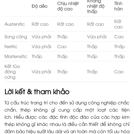
Kháng
Chịu nhiệt
Tính
Độ dẻo
nhiệt độ
độ cao
hàn
thấp
Rất
Austenitic
Rất cao
Rất cao
Rất cao
cao
Song công
Vừa phải
Thấp
Vừa phải
Cao
Ferritic
Vừa phải
Cao
Thấp
Thấp
Martensitic
Thấp
Thấp
Thấp
Thấp
Kết tủa
đông
Vừa phải
Thấp
Thấp
Cao
cứng
Lời kết & tham khảo
Từ cấu trúc trang trí cho đến sử dụng công nghiệp chắc
chắn, thép không gỉ cung cấp một loạt các tiện
ích. Hiểu được các đặc tính độc đáo của các hợp kim
thép không gỉ khác nhau là điều cần thiết để không chỉ
đảm bảo hiệu suất lâu dài và an toàn mà còn tối ưu hóa