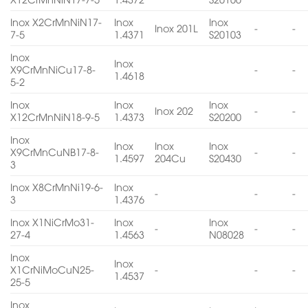
Inox X2CrMnNiN17-
Inox
Inox
Inox 201L
-
-
7-5
1.4371
S20103
Inox
Inox
X9CrMnNiCu17-8-
-
-
1.4618
5-2
Inox
Inox
Inox
Inox 202
-
-
X12CrMnNiN18-9-5
1.4373
S20200
Inox
Inox
Inox
Inox
X9CrMnCuNB17-8-
-
-
1.4597
204Cu
S20430
3
Inox X8CrMnNi19-6-
Inox
-
-
-
3
1.4376
Inox X1NiCrMo31-
Inox
Inox
-
-
-
27-4
1.4563
N08028
Inox
Inox
X1CrNiMoCuN25-
-
-
-
1.4537
25-5
Inox