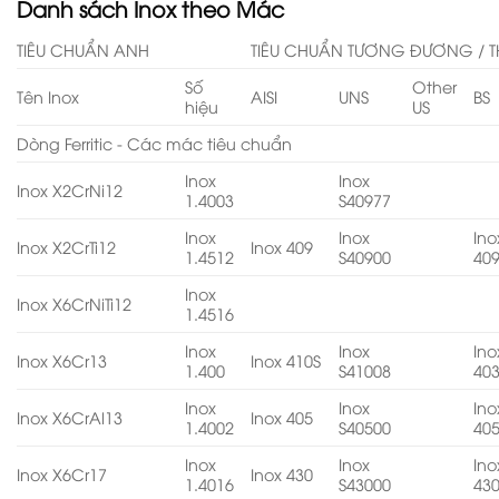
Danh sách Inox theo Mác
TIÊU CHUẨN ANH
TIÊU CHUẨN TƯƠNG ĐƯƠNG / T
Số
Other
Tên Inox
AISI
UNS
BS
hiệu
US
Dòng Ferritic - Các mác tiêu chuẩn
Inox
Inox
Inox X2CrNi12
1.4003
S40977
Inox
Inox
Ino
Inox X2CrTi12
Inox 409
1.4512
S40900
40
Inox
Inox X6CrNiTi12
1.4516
Inox
Inox
Ino
Inox X6Cr13
Inox 410S
1.400
S41008
40
Inox
Inox
Ino
Inox X6CrAl13
Inox 405
1.4002
S40500
40
Inox
Inox
Ino
Inox X6Cr17
Inox 430
1.4016
S43000
43