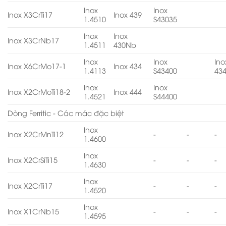
Inox
Inox
Inox X3CrTi17
Inox 439
1.4510
S43035
Inox
Inox
Inox X3CrNb17
1.4511
430Nb
Inox
Inox
Ino
Inox X6CrMo17-1
Inox 434
1.4113
S43400
43
Inox
Inox
Inox X2CrMoTi18-2
Inox 444
1.4521
S44400
Dòng Ferritic - Các mác đặc biệt
Inox
Inox X2CrMnTi12
-
-
-
1.4600
Inox
Inox X2CrSiTi15
-
-
-
1.4630
Inox
Inox X2CrTi17
-
-
-
1.4520
Inox
Inox X1CrNb15
-
-
-
1.4595