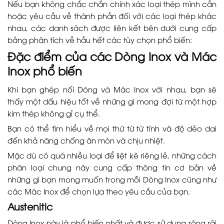
Nếu bạn không chắc chắn chính xác loại thép mình cần
hoặc yêu cầu về thành phần đối với các loại thép khác
nhau, các danh sách được liên kết bên dưới cung cấp
bảng phân tích về hầu hết các tùy chọn phổ biến:
Đặc điểm của các Dòng Inox và Mác
Inox phổ biến
Khi bạn ghép nối Dòng và Mác Inox với nhau, bạn sẽ
thấy một dấu hiệu tốt về những gì mong đợi từ một hợp
kim thép không gỉ cụ thể.
Bạn có thể tìm hiểu về mọi thứ từ từ tính và độ dẻo dai
đến khả năng chống ăn mòn và chịu nhiệt.
Mặc dù có quá nhiều loại để liệt kê riêng lẻ, những cách
phân loại chung này cung cấp thông tin cơ bản về
những gì bạn mong muốn trong mỗi Dòng Inox cũng như
các Mác Inox để chọn lựa theo yêu cầu của bạn.
Austenitic
Dòng Inox này là phổ biến nhất và được sử dụng rộng rãi