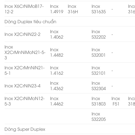
Inox X6CrNiMoB17-
Inox
Inox
Inox
Ino
-
12-2
1.4919
316H
S31635
31
Dòng Duplex tiêu chuẩn
Inox
Inox
Inox X2CrNiN22-2
-
1.4062
S32202
Inox
Inox
Inox
X2CrMnNiMoN21-5-
-
1.4482
S32001
3
Inox X2CrMnNiN21-
Inox
Inox
-
5-1
1.4162
S32101
Inox
Inox
Inox X2CrNiN23-4
-
1.4362
S32304
Inox X2CrNiMoN12-
Inox
Inox
Inox
Ino
5-3
1.4462
S31803
F51
31
Inox
S32205
Dòng Super Duplex