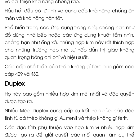
và cải thiện khả năng chống rão.
Hầu hết đều có từ tính và cung cấp khả năng chống ăn
mòn và khả năng hàn tốt.
Phổ biến trong các ứng dụng trong nhà, chẳng hạn như
đồ dùng nhà bếp hoặc các ứng dụng khuất tầm nhìn,
chẳng hạn như ống xả, những hợp kim này rất thích hợp
cho những trường hợp mà sự hấp dẫn thị giác không
quan trọng bằng chi phí và hiệu suất.
Các cấp phổ biến của thép không gỉ ferit bao gồm các
cấp 409 và 430.
Duplex
Họ này bao gồm nhiều hợp kim mới nhất và độc quyền
được tạo ra.
Nhiều Mác Duplex cung cấp sự kết hợp của các đặc
tính từ cả thép không gỉ Austenit và thép không gỉ ferit.
Các đặc tính phụ thuộc vào hợp kim vì nhiều hợp kim
được tạo ra để giải quyết các mối quan tâm cụ thể