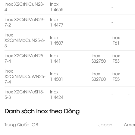
Inox X2CrNiCuN23-
Inox
-
4
1.4655
Inox X2CrNiMoN29-
Inox
-
7-2
1.4477
Inox
Inox
Inox
X2CrNiMoCuN25-6-
1.4507
F61
3
Inox X2CrNiMoN25-
Inox
Inox
Inox
7-4
1.441
S32750
F53
Inox
Inox
Inox
Inox
X2CrNiMoCuWN25-
1.4501
S32760
F55
7-4
Inox X2CrNiMoSi18-
Inox
-
-
5-3
1.4424
Danh sách
Inox theo Dòng
Trung Quốc GB
Japan
Amer