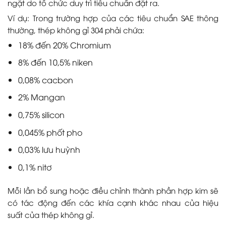
ngặt do tổ chức duy trì tiêu chuẩn đặt ra.
Ví dụ: Trong trường hợp của các tiêu chuẩn SAE thông
thường, thép không gỉ 304 phải chứa:
18% đến 20% Chromium
8% đến 10,5% niken
0,08% cacbon
2% Mangan
0,75% silicon
0,045% phốt pho
0,03% lưu huỳnh
0,1% nitơ
Mỗi lần bổ sung hoặc điều chỉnh thành phần hợp kim sẽ
có tác động đến các khía cạnh khác nhau của hiệu
suất của thép không gỉ.