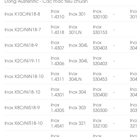
Dòng Austenitic - Các mác tiêu chuẩn
Inox
Inox
Ino
Inox X10CrNi18-8
Inox 301
-
1.4310
S30100
30
Inox
Inox
Inox
Inox X2CrNiN18-7
-
1.4318
301LN
S30153
Inox
Inox
Ino
Inox X2CrNi18-9
Inox 304L
-
1.4307
S30403
30
Inox
Inox
Inox X2CrNi19-11
Inox 304L
-
1.4306
S30403
Inox
Inox
Inox
Ino
Inox X2CrNiN18-10
-
1.4311
304LN
S30453
30
Inox
Inox
Ino
Inox X5CrNi18-10
Inox 304
-
1.4301
S30400
30
Inox
Inox
Ino
Inox X8CrNiS18-9
Inox 303
-
1.4305
S30300
30
Inox
Inox
Ino
Inox X6CrNiTi18-10
Inox 321
-
1.4541
S32100
32
Inox
Inox
Ino