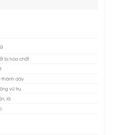
ng
ết bị hóa chất
t
 thành dày
ông vũ trụ
n, lá
c