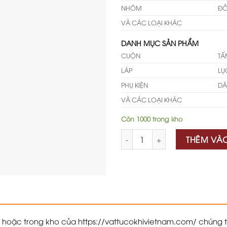
NHÔM
Đ
VÀ CÁC LOẠI KHÁC
DANH MỤC SẢN PHẨM
CUỘN
TẤ
LÁP
LỤ
PHỤ KIỆN
DÂ
VÀ CÁC LOẠI KHÁC
Còn 1000 trong kho
Số lượng
THÊM VÀ
hoặc trong kho của https://vattucokhivietnam.com/ chúng 