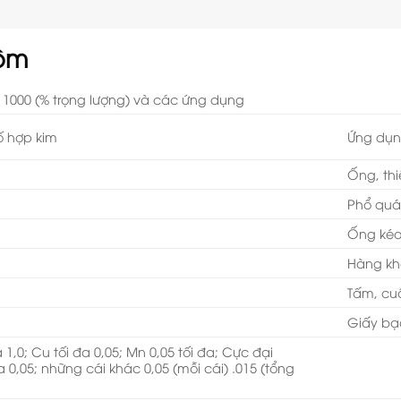
ôm
1000 (% trọng lượng) và các ứng dụng
ố hợp kim
Ứng dụ
Ống, thi
Phổ quá
Ống kéo
Hàng kh
Tấm, cuộ
Giấy bạ
 đa 1,0; Cu tối đa 0,05; Mn 0,05 tối đa; Cực đại
 đa 0,05; những cái khác 0,05 (mỗi cái) .015 (tổng