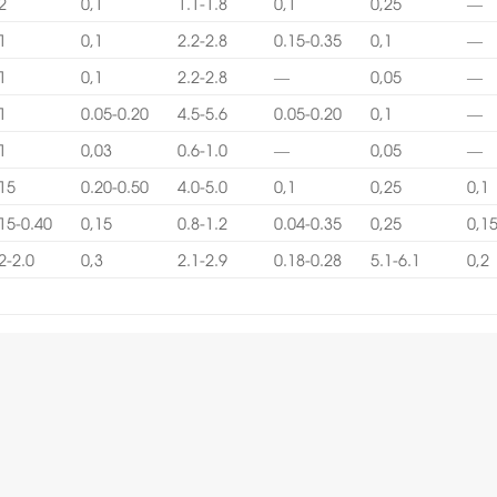
2
0,1
1.1-1.8
0,1
0,25
—
1
0,1
2.2-2.8
0.15-0.35
0,1
—
1
0,1
2.2-2.8
—
0,05
—
1
0.05-0.20
4.5-5.6
0.05-0.20
0,1
—
1
0,03
0.6-1.0
—
0,05
—
,15
0.20-0.50
4.0-5.0
0,1
0,25
0,1
15-0.40
0,15
0.8-1.2
0.04-0.35
0,25
0,1
2-2.0
0,3
2.1-2.9
0.18-0.28
5.1-6.1
0,2