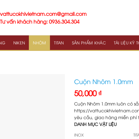
vattucokhivietnam.com@gmail.com
Tư vấn khách hàng: 0936.304.304
NG
NIKEN
NHÔM
TITAN
SẢN PHẨM KHÁC
TÀI LIỆU KỸ 
Cuộn Nhôm 1.0mm
50,000
₫
Cuộn Nhôm 1.0mm luôn có sẵn
https://vattucokhivietnam.c
yêu cầu, giao hàng miễn phí 
DANH MỤC VẬT LIỆU
INOX
TI