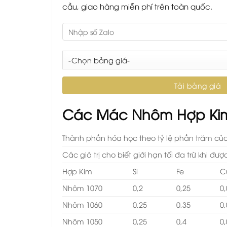
cầu, giao hàng miễn phí trên toàn quốc.
Các Mác Nhôm Hợp Kim
Thành phần hóa học theo tỷ lệ phần trăm của
Các giá trị cho biết giới hạn tối đa trừ khi đư
Hợp Kim
Si
Fe
C
Nhôm 1070
0,2
0,25
0
Nhôm 1060
0,25
0,35
0
Nhôm 1050
0,25
0,4
0