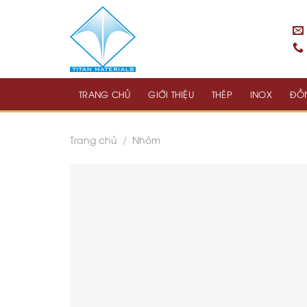
Skip
to
content
TRANG CHỦ
GIỚI THIỆU
THÉP
INOX
ĐỒ
Trang chủ
/
Nhôm