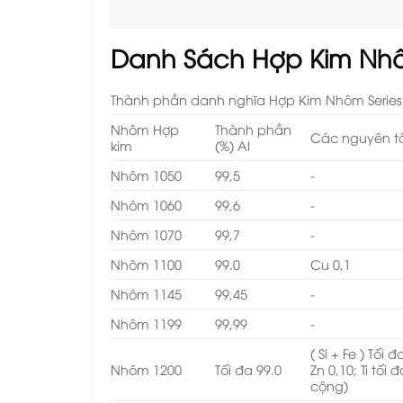
Danh Sách Hợp Kim Nh
Thành phần danh nghĩa Hợp Kim Nhôm Series 
Nhôm Hợp
Thành phần
Các nguyên t
kim
(%) Al
Nhôm 1050
99,5
-
Nhôm 1060
99,6
-
Nhôm 1070
99,7
-
Nhôm 1100
99.0
Cu 0,1
Nhôm 1145
99,45
-
Nhôm 1199
99,99
-
( Si + Fe ) Tối
Nhôm 1200
Tối đa 99.0
Zn 0,10; Ti tối
cộng)