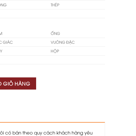
ỒNG
THÉP
M
ỐNG
C GIÁC
VUÔNG ĐẶC
Y
HỘP
O GIỎ HÀNG
tôi có bán theo quy cách khách hàng yêu