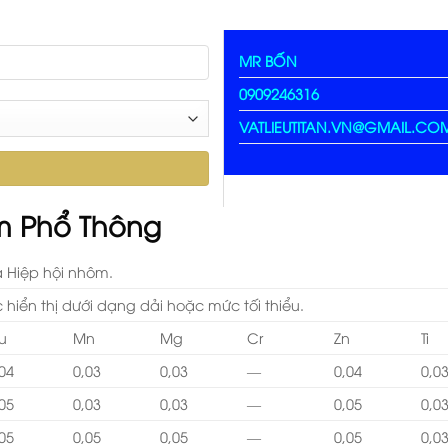
MR BỐN
0909246316
VATLIEUTITAN.VN@GMAIL.CO
 Phổ Thông
 Hiệp hội nhôm.
ợc hiển thị dưới dạng dải hoặc mức tối thiểu.
u
Mn
Mg
Cr
Zn
Ti
,04
0,03
0,03
—
0,04
0,0
,05
0,03
0,03
—
0,05
0,0
,05
0,05
0,05
—
0,05
0,0