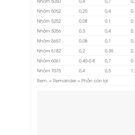
Nhôm 5050
0,4
0,7
0,
Nhôm 5052
0,25
0,4
0,
Nhôm 5252
0,08
0,1
0,
Nhôm 5056
0,3
0,4
0,
Nhôm 5657
0,08
0,1
0,
Nhôm 5182
0,2
0,35
0
Nhôm 6061
0.40-0.8
0,7
0.
Nhôm 7075
0,4
0,5
1.
Rem. = Remainder = Phần còn lại