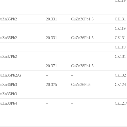
CZ119
–
–
–
uZn35Pb2
20.331
CuZn36Pb1.5
CZ131
CZ119
uZn35Pb2
20.331
CuZn36Pb1.5
CZ131
CZ119
uZn37Pb2
–
–
CZ131
20.371
CuZn38Pb1.5
–
uZn36Pb2As
–
–
CZ132
uZn36Pb3
20.375
CuZn36Pb3
CZ124
uZn35Pb3
uZn38Pb4
–
–
CZ121
–
–
–