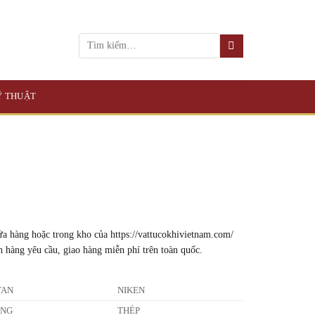
KỸ THUẬT
a hàng hoặc trong kho của https://vattucokhivietnam.com/
h hàng yêu cầu, giao hàng miễn phí trên toàn quốc.
TAN
NIKEN
ỒNG
THÉP