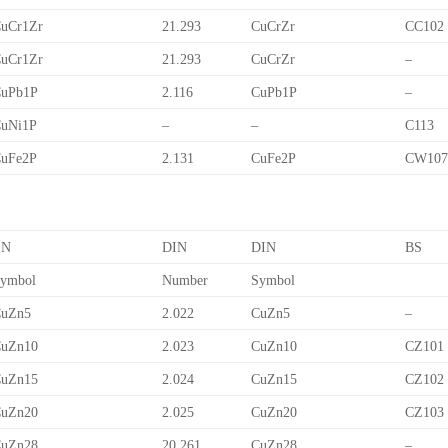
uCr1Zr
21.293
CuCrZr
CC102
uCr1Zr
21.293
CuCrZr
–
uPb1P
2.116
CuPb1P
–
uNi1P
–
–
C113
uFe2P
2.131
CuFe2P
CW10
EN
DIN
DIN
BS
ymbol
Number
Symbol
uZn5
2.022
CuZn5
–
uZn10
2.023
CuZn10
CZ101
uZn15
2.024
CuZn15
CZ102
uZn20
2.025
CuZn20
CZ103
uZn28
20.261
CuZn28
–