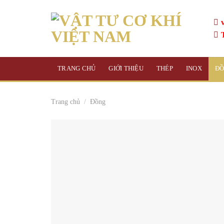
Skip
to
content
TRANG CHỦ
GIỚI THIỆU
THÉP
INOX
Đ
Trang chủ
/
Đồng