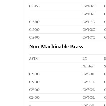
C18150
CW106C
C
CW106C
C
C18700
CW113C
C
C19000
CW108C
C
C19400
CW107C
C
Non-Machinable Brass
ASTM
EN
Number
S
C21000
CW500L
C
C22000
CW501L
C
C23000
CW502L
C
C24000
CW503L
C
–
CW504L
C