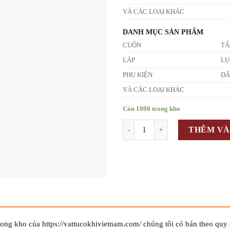
VÀ CÁC LOẠI KHÁC
DANH MỤC SẢN PHẨM
CUỘN
T
LÁP
LỤ
PHỤ KIỆN
D
VÀ CÁC LOẠI KHÁC
Còn 1000 trong kho
Số lượng
THÊM VÀ
ong kho của https://vattucokhivietnam.com/ chúng tôi có bán theo quy