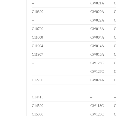
–
CW021A
C10300
CW020A
–
CW022A
C10700
CW013A
C
C11000
CW004A
C11904
CW014A
C
C11907
CW016A
C
–
CW128C
C
–
CW127C
C
C12200
CW024A
C14415
–
–
C14500
CW118C
C
C15000
CW120C
C