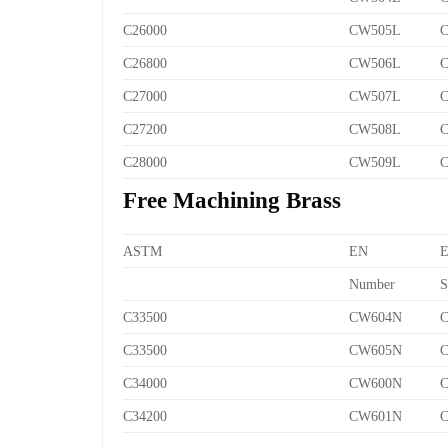
C26000
CW505L
C
C26800
CW506L
C
C27000
CW507L
C
C27200
CW508L
C
C28000
CW509L
C
Free Machining Brass
ASTM
EN
Number
S
C33500
CW604N
C
C33500
CW605N
C
C34000
CW600N
C
C34200
CW601N
C