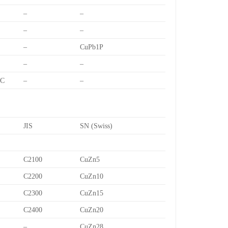
–
–
–
–
–
CuPb1P
–
–
7C
–
–
JIS
SN (Swiss)
C2100
CuZn5
C2200
CuZn10
C2300
CuZn15
C2400
CuZn20
–
CuZn28