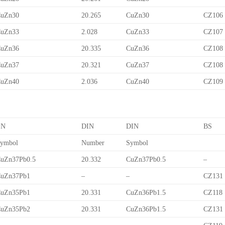
uZn30
20.265
CuZn30
CZ106
uZn33
2.028
CuZn33
CZ107
uZn36
20.335
CuZn36
CZ108
uZn37
20.321
CuZn37
CZ108
uZn40
2.036
CuZn40
CZ109
EN
DIN
DIN
BS
ymbol
Number
Symbol
uZn37Pb0.5
20.332
CuZn37Pb0.5
–
uZn37Pb1
–
–
CZ131
uZn35Pb1
20.331
CuZn36Pb1.5
CZ118
uZn35Pb2
20.331
CuZn36Pb1.5
CZ131