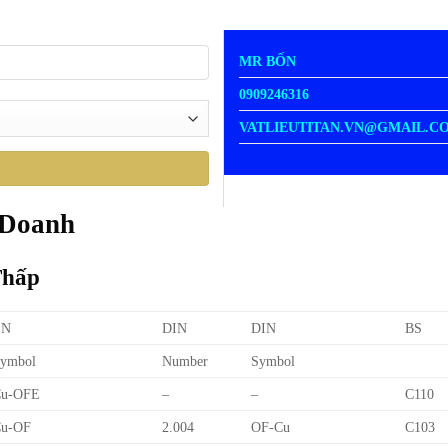
MR BỐN
0909246316
VATLIEUTITAN.VN@GMAIL.C
 Doanh
Thấp
EN
DIN
DIN
BS
ymbol
Number
Symbol
Cu-OFE
–
–
C110
u-OF
2.004
OF-Cu
C103