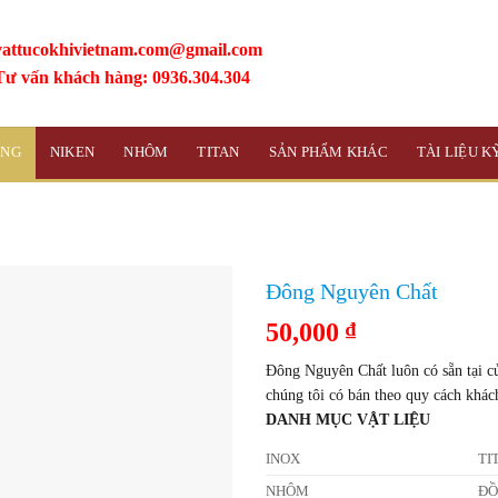
vattucokhivietnam.com@gmail.com
Tư vấn khách hàng: 0936.304.304
ỒNG
NIKEN
NHÔM
TITAN
SẢN PHẨM KHÁC
TÀI LIỆU 
Đông Nguyên Chất
50,000
₫
Đông Nguyên Chất luôn có sẵn tại cử
chúng tôi có bán theo quy cách khác
DANH MỤC VẬT LIỆU
INOX
TI
NHÔM
Đ