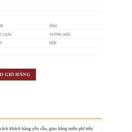
ẤM
ỐNG
C GIÁC
VUÔNG ĐẶC
ÂY
HỘP
O GIỎ HÀNG
 cách khách hàng yêu cầu, giao hàng miễn phí trên