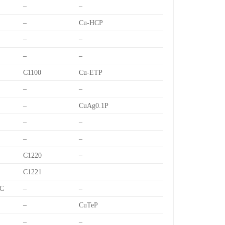
–
–
–
Cu-HCP
–
–
–
–
C1100
Cu-ETP
–
–
–
CuAg0.1P
–
–
–
–
C1220
–
C1221
C
–
–
–
CuTeP
–
–