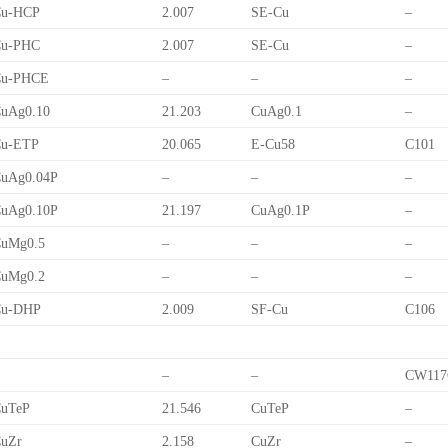
Cu-HCP
2.007
SE-Cu
–
Cu-PHC
2.007
SE-Cu
–
Cu-PHCE
–
–
–
uAg0.10
21.203
CuAg0.1
–
Cu-ETP
20.065
E-Cu58
C101
uAg0.04P
–
–
–
uAg0.10P
21.197
CuAg0.1P
–
uMg0.5
–
–
–
uMg0.2
–
–
–
Cu-DHP
2.009
SF-Cu
C106
–
–
CW117
uTeP
21.546
CuTeP
–
uZr
2.158
CuZr
–