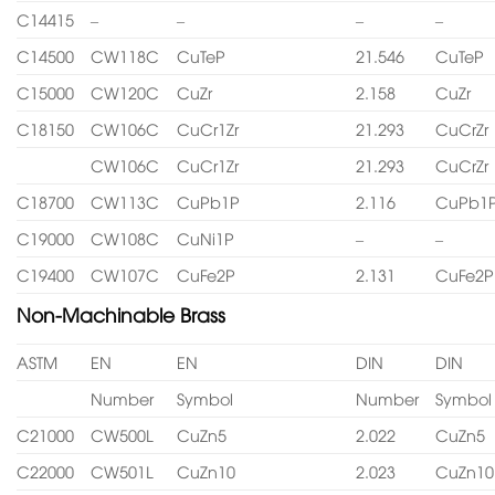
C14415
–
–
–
–
C14500
CW118C
CuTeP
21.546
CuTeP
C15000
CW120C
CuZr
2.158
CuZr
C18150
CW106C
CuCr1Zr
21.293
CuCrZr
CW106C
CuCr1Zr
21.293
CuCrZr
C18700
CW113C
CuPb1P
2.116
CuPb1
C19000
CW108C
CuNi1P
–
–
C19400
CW107C
CuFe2P
2.131
CuFe2P
Non-Machinable Brass
ASTM
EN
EN
DIN
DIN
Number
Symbol
Number
Symbol
C21000
CW500L
CuZn5
2.022
CuZn5
C22000
CW501L
CuZn10
2.023
CuZn10