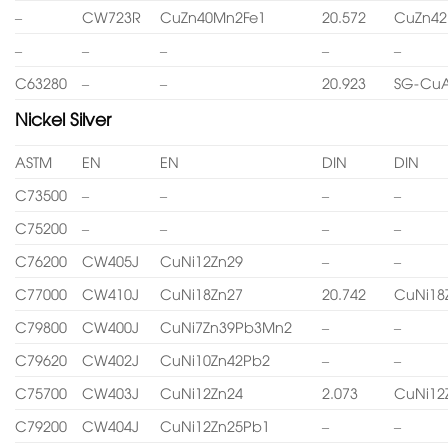
–
CW723R
CuZn40Mn2Fe1
20.572
CuZn4
–
–
–
–
–
C63280
–
–
20.923
SG-CuA
Nickel Silver
ASTM
EN
EN
DIN
DIN
C73500
–
–
–
–
C75200
–
–
–
–
C76200
CW405J
CuNi12Zn29
–
–
C77000
CW410J
CuNi18Zn27
20.742
CuNi18
C79800
CW400J
CuNi7Zn39Pb3Mn2
–
–
C79620
CW402J
CuNi10Zn42Pb2
–
–
C75700
CW403J
CuNi12Zn24
2.073
CuNi12
C79200
CW404J
CuNi12Zn25Pb1
–
–