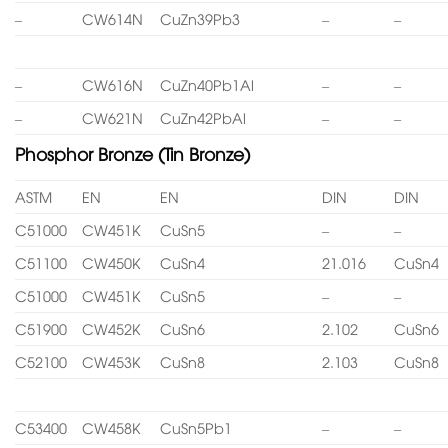
–
CW614N
CuZn39Pb3
–
–
–
CW616N
CuZn40Pb1Al
–
–
–
CW621N
CuZn42PbAl
–
–
Phosphor Bronze (Tin Bronze)
ASTM
EN
EN
DIN
DIN
C51000
CW451K
CuSn5
–
–
C51100
CW450K
CuSn4
21.016
CuSn4
C51000
CW451K
CuSn5
–
–
C51900
CW452K
CuSn6
2.102
CuSn6
C52100
CW453K
CuSn8
2.103
CuSn8
C53400
CW458K
CuSn5Pb1
–
–