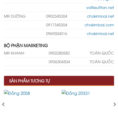
vatlieutitan.net
MR DƯỠNG
0902345304
chokimloai.net
0917345304
chokimloai.com
0969304316
chokimloai.net
BỘ PHẬN MARKETING
MR KHANH
0902280582
TOÀN QUỐC
0936304304
TOÀN QUỐC
SẢN PHẨM TƯƠNG TỰ