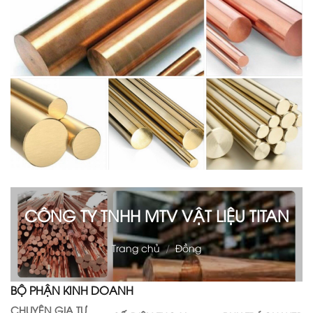
CÔNG TY TNHH MTV VẬT LIỆU TITAN
Trang chủ
/
Đồng
BỘ PHẬN KINH DOANH
CHUYÊN GIA TƯ