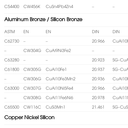
C54400
CW456K
CuSn4Pb4Zn4
–
–
Aluminum Bronze / Silicon Bronze
ASTM
EN
EN
DIN
DIN
C62730
–
–
20.966
CuAl10
–
CW304G
CuAl9Ni3Fe2
–
–
C63280
–
–
20.923
SG-CuA
C61800
CW305G
CuAl10Fe1
20.937
SG-CuA
–
CW306G
CuAl10Fe3Mn2
20.936
CuAl10
C63000
CW307G
CuAl10Ni5Fe4
20.966
CuAl10
–
CW308G
CuAl11Fe6Ni6
20.978
CuAl11
C65500
CW116C
CuSi3Mn1
21.461
SG-CuS
Copper Nickel Silicon