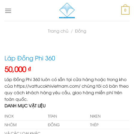
Skip
to
0
content
Trang chủ
/
Đồng
Láp Đồng Phi 360
50,000
₫
Láp Đồng Phi 360 luôn có sẵn tại cửa hàng hoặc trong kho
của https://vattucokhivietnam.com/ chúng tôi có bán theo
quy cách khách hàng yêu cầu, giao hàng miễn phí trên
toàn quốc.
DANH MỤC VẬT LIỆU
INOX
TITAN
NIKEN
NHÔM
ĐỒNG
THÉP
VÀ CÁC LOẠI KHÁC