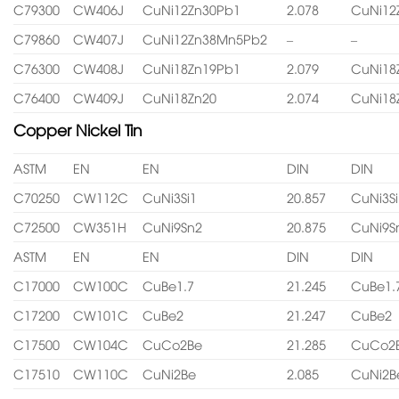
C79300
CW406J
CuNi12Zn30Pb1
2.078
CuNi12
C79860
CW407J
CuNi12Zn38Mn5Pb2
–
–
C76300
CW408J
CuNi18Zn19Pb1
2.079
CuNi18
C76400
CW409J
CuNi18Zn20
2.074
CuNi18
Copper Nickel Tin
ASTM
EN
EN
DIN
DIN
C70250
CW112C
CuNi3Si1
20.857
CuNi3Si
C72500
CW351H
CuNi9Sn2
20.875
CuNi9S
ASTM
EN
EN
DIN
DIN
C17000
CW100C
CuBe1.7
21.245
CuBe1.
C17200
CW101C
CuBe2
21.247
CuBe2
C17500
CW104C
CuCo2Be
21.285
CuCo2
C17510
CW110C
CuNi2Be
2.085
CuNi2B