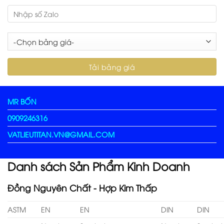
MR BỐN
0909246316
VATLIEUTITAN.VN@GMAIL.COM
Danh sách Sản Phẩm Kinh Doanh
Đồng Nguyên Chất - Hợp Kim Thấp
ASTM
EN
EN
DIN
DIN