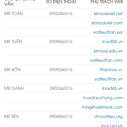
SỐ ĐIỆN THOẠI
PHỤ TRÁCH WEB
VẤN
MR TOÀN
0902456316
kimloaiviet.net
kimloaiviet.com
vatlieutitan.xyz
MR TUẤN
0909656316
inox304.vn
kimloai.edu.vn
vatlieutitan.com
MR BỐN
0909246316
titaninox
.vn
vatlieutitan.vn
MR DANH
0903365316
inox365.vn
inoxdacchung.com
tongkhokimloai.com
MS TIÊN
0906856316
chovatlieu.org
inox.org.vn