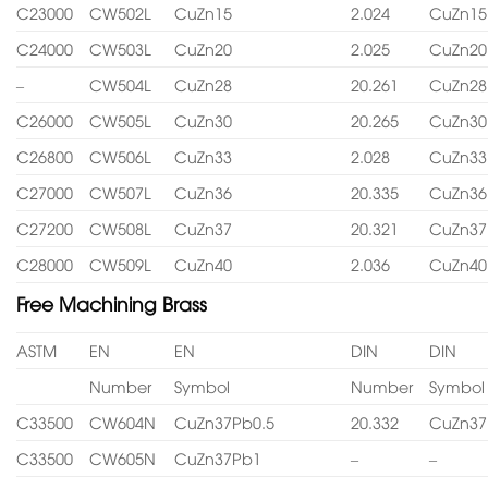
C23000
CW502L
CuZn15
2.024
CuZn15
C24000
CW503L
CuZn20
2.025
CuZn20
–
CW504L
CuZn28
20.261
CuZn28
C26000
CW505L
CuZn30
20.265
CuZn30
C26800
CW506L
CuZn33
2.028
CuZn33
C27000
CW507L
CuZn36
20.335
CuZn36
C27200
CW508L
CuZn37
20.321
CuZn37
C28000
CW509L
CuZn40
2.036
CuZn40
Free Machining Brass
ASTM
EN
EN
DIN
DIN
Number
Symbol
Number
Symbol
C33500
CW604N
CuZn37Pb0.5
20.332
CuZn37
C33500
CW605N
CuZn37Pb1
–
–