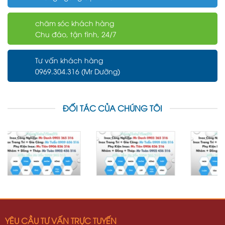
chăm sóc khách hàng
Chu đáo, tận tình, 24/7
Tư vấn khách hàng
0969.304.316 (Mr Dưỡng)
ĐỐI TÁC CỦA CHÚNG TÔI
YÊU CẦU TƯ VẤN TRỰC TUYẾN