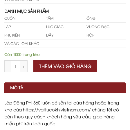
DANH MỤC SẢN PHẨM
CUỘN
TẤM
ỐNG
LÁP
LỤC GIÁC
VUÔNG ĐẶC
PHỤ KIỆN
DÂY
HỘP
VÀ CÁC LOẠI KHÁC
Còn 1000 trong kho
Số lượng
THÊM VÀO GIỎ HÀNG
MÔ TẢ
Láp Đồng Phi 360 luôn có sẵn tại cửa hàng hoặc trong
kho của https://vattucokhivietnam.com/ chúng tôi có
bán theo quy cách khách hàng yêu cầu, giao hàng
miễn phí trên toàn quốc.