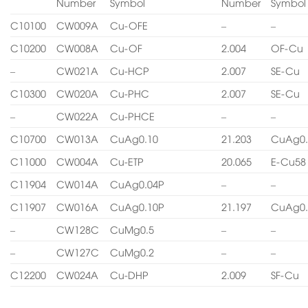
Number
Symbol
Number
Symbol
C10100
CW009A
Cu-OFE
–
–
C10200
CW008A
Cu-OF
2.004
OF-Cu
–
CW021A
Cu-HCP
2.007
SE-Cu
C10300
CW020A
Cu-PHC
2.007
SE-Cu
–
CW022A
Cu-PHCE
–
–
C10700
CW013A
CuAg0.10
21.203
CuAg0.
C11000
CW004A
Cu-ETP
20.065
E-Cu58
C11904
CW014A
CuAg0.04P
–
–
C11907
CW016A
CuAg0.10P
21.197
CuAg0.
–
CW128C
CuMg0.5
–
–
–
CW127C
CuMg0.2
–
–
C12200
CW024A
Cu-DHP
2.009
SF-Cu