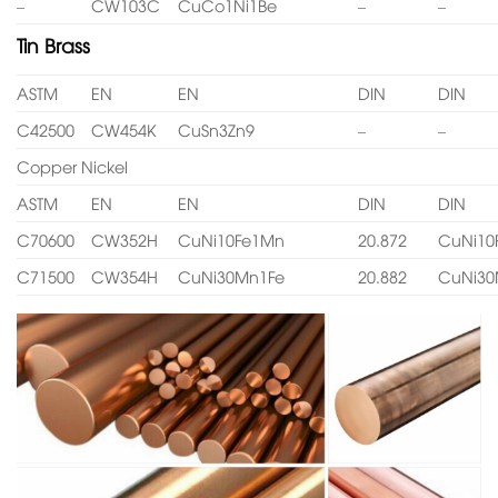
–
CW103C
CuCo1Ni1Be
–
–
Tin Brass
ASTM
EN
EN
DIN
DIN
C42500
CW454K
CuSn3Zn9
–
–
Copper Nickel
ASTM
EN
EN
DIN
DIN
C70600
CW352H
CuNi10Fe1Mn
20.872
CuNi10
C71500
CW354H
CuNi30Mn1Fe
20.882
CuNi30