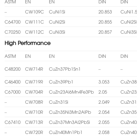
ASTM
EN
EN
DIN
DIN
–
CW109C
CuNi1Si
20.853
CuNi1.5
C64700
CW111C
CuNi2Si
20.855
CuNi2Si
C70250
CW112C
CuNi3Si
20.857
CuNi3Si
High Performance
ASTM
EN
EN
DIN
DIN
C48200
CW714R
CuZn37Pb1Sn1
–
–
C46400
CW719R
CuZn39Pb1
3.053
CuZn38
C67000
CW704R
CuZn23Al6Mn4Fe3Pb
2.05
CuZn23
–
CW708R
CuZn31Si
2.049
CuZn31
–
CW710R
CuZn35Ni3Mn2AlPb
2.054
CuZn35
C67410
CW713R
CuZn37Mn3Al2PbSi
2.055
CuZn40
–
CW720R
CuZn40Mn1Pb1
2.058
CuZn4