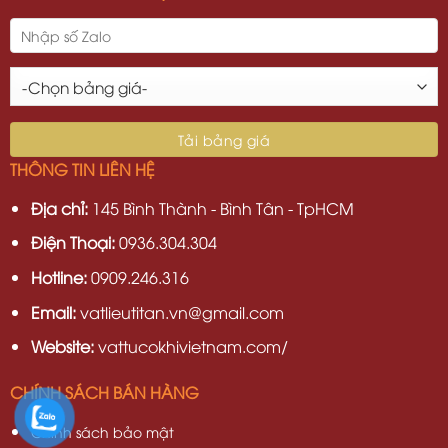
THÔNG TIN LIÊN HỆ
Địa chỉ:
145 Bình Thành - Bình Tân - TpHCM
Điện Thoại:
0936.304.304
Hotline:
0909.246.316
Email:
vatlieutitan.vn@gmail.com
Website:
vattucokhivietnam.com/
CHÍNH SÁCH BÁN HÀNG
Chính sách bảo mật