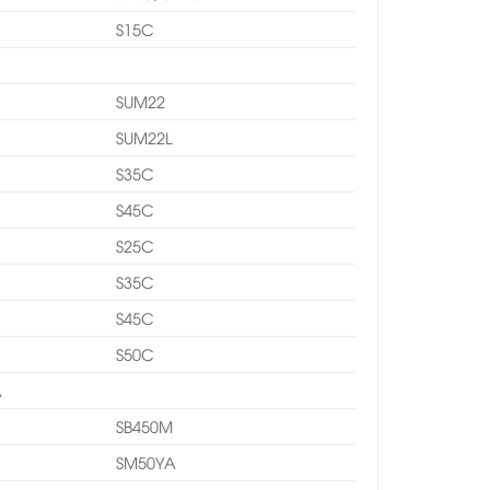
S15C
SUM22
SUM22L
S35C
S45C
S25C
S35C
S45C
S50C
A
SB450M
SM50YA