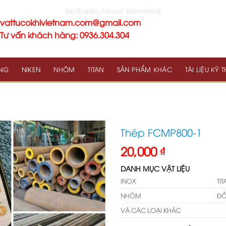
vattucokhivietnam.com@gmail.com
Tư vấn khách hàng: 0936.304.304
NG
NIKEN
NHÔM
TITAN
SẢN PHẨM KHÁC
TÀI LIỆU KỸ 
Thép FCMP800-1
20,000
₫
DANH MỤC VẬT LIỆU
INOX
TI
NHÔM
Đ
VÀ CÁC LOẠI KHÁC