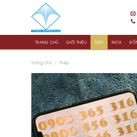
Skip
to
content
TRANG CHỦ
GIỚI THIỆU
THÉP
INOX
ĐỒ
Trang chủ
/
Thép