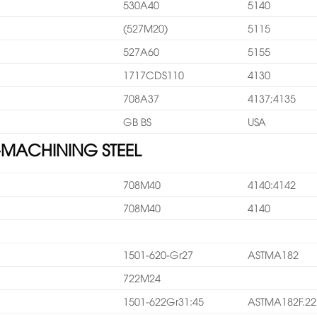
530A40
5140
(527M20)
5115
527A60
5155
1717CDS110
4130
708A37
4137;4135
GB BS
USA
EE-MACHINING STEEL
708M40
4140:4142
708M40
4140
1501-620-Gr27
ASTMA182
722M24
1501-622Gr31:45
ASTMA182F.22