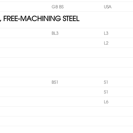
GB BS
USA
L, FREE-MACHINING STEEL
BL3
L3
L2
BS1
S1
S1
L6