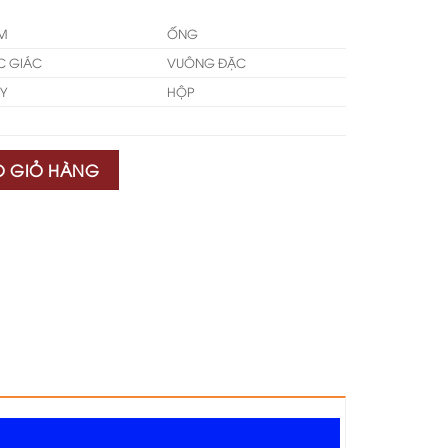
M
ỐNG
C GIÁC
VUÔNG ĐẶC
Y
HỘP
O GIỎ HÀNG