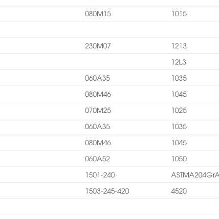
080M15
1015
230M07
1213
12L3
060A35
1035
080M46
1045
070M25
1025
060A35
1035
080M46
1045
060A52
1050
1501-240
ASTMA204Gr
1503-245-420
4520