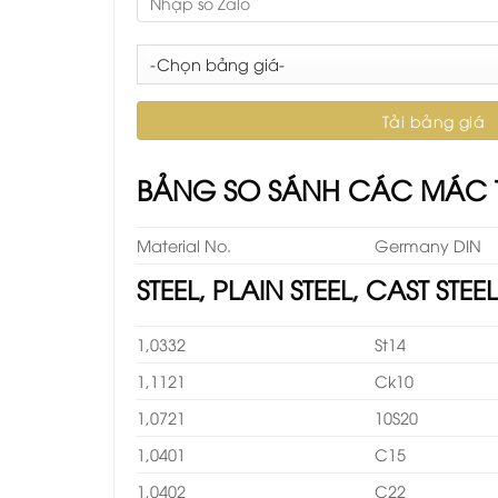
BẢNG SO SÁNH CÁC MÁC 
Material No.
Germany DIN
STEEL, PLAIN STEEL, CAST STE
1,0332
St14
1,1121
Ck10
1,0721
10S20
1,0401
C15
1,0402
C22