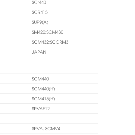
SCr440
SCR415
SUP9(A)
SM420;SCM430
SCM432;SCCRM3
JAPAN
SCM440
SCM440(H)
SCM415(H)
SPVAF12
SPVA, SCMV4