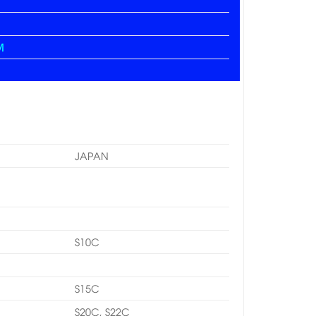
M
JAPAN
S10C
S15C
S20C, S22C