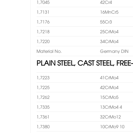
1,7045
42Cr4
1,7131
16MnCr5
1,7176
55Cr3
1,7218
25CrMo4
1,7220
34CrMo4
Material No.
Germany DIN
PLAIN STEEL, CAST STEEL, FR
1,7223
41CrMo4
1,7225
42CrMo4
1,7262
15CrMo5
1,7335
13CrMo4 4
1,7361
32CrMo12
1,7380
10CrMo9 10