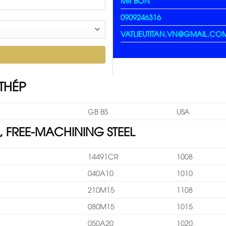
MR BỐN
0909246316
VATLIEUTITAN.VN@GMAIL.CO
THÉP
GB BS
USA
EL, FREE-MACHINING STEEL
14491CR
1008
040A10
1010
210M15
1108
080M15
1015
050A20
1020