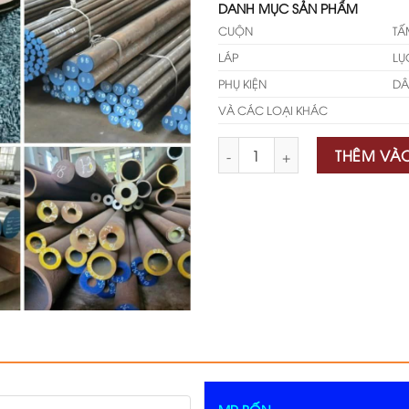
DANH MỤC SẢN PHẨM
CUỘN
TẤ
LÁP
LỤ
PHỤ KIỆN
DÂ
VÀ CÁC LOẠI KHÁC
Số lượng
THÊM VÀ