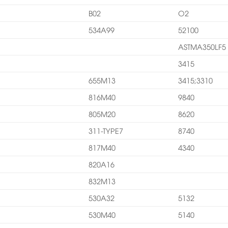
B02
O2
534A99
52100
ASTMA350LF5
3415
655M13
3415;3310
816M40
9840
805M20
8620
311-TYPE7
8740
817M40
4340
820A16
832M13
530A32
5132
530M40
5140