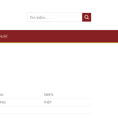
THUẬT
TAN
NIKEN
ỒNG
THÉP