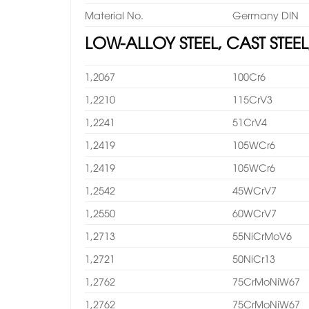
Material No.
Germany DIN
LOW-ALLOY STEEL, CAST STEE
1,2067
100Cr6
1,2210
115CrV3
1,2241
51CrV4
1,2419
105WCr6
1,2419
105WCr6
1,2542
45WCrV7
1,2550
60WCrV7
1,2713
55NiCrMoV6
1,2721
50NiCr13
1,2762
75CrMoNiW67
1,2762
75CrMoNiW67